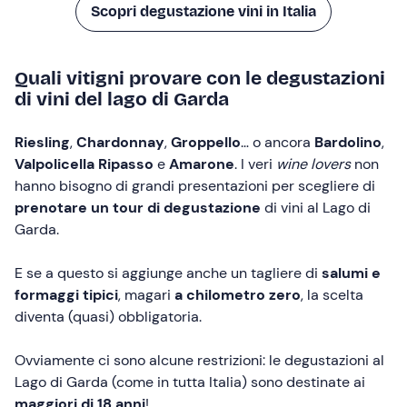
Scopri degustazione vini in Italia
Quali vitigni provare con le degustazioni
di vini del lago di Garda
Riesling
,
Chardonnay
,
Groppello
… o ancora
Bardolino
,
Valpolicella Ripasso
e
Amarone
. I veri
wine lovers
non
hanno bisogno di grandi presentazioni per scegliere di
prenotare un tour di degustazione
di vini al Lago di
Garda.
E se a questo si aggiunge anche un tagliere di
salumi e
formaggi tipici
, magari
a chilometro zero
, la scelta
diventa (quasi) obbligatoria.
Ovviamente ci sono alcune restrizioni: le degustazioni al
Lago di Garda (come in tutta Italia) sono destinate ai
maggiori di 18 anni
!