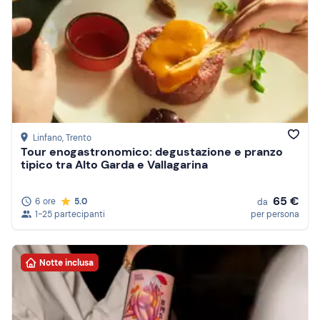
Linfano
, Trento
Tour enogastronomico: degustazione e pranzo
tipico tra Alto Garda e Vallagarina
65 €
6 ore
5.0
da
1-25 partecipanti
per persona
Notte inclusa