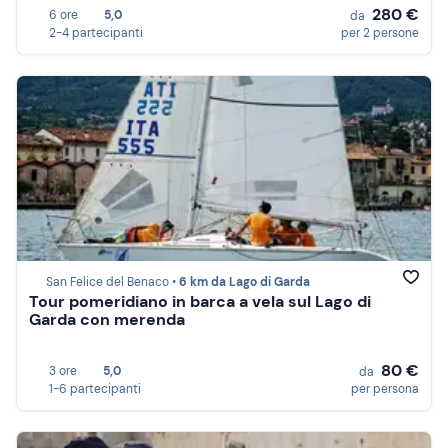
280 €
6 ore
5,0
da
2-4 partecipanti
per 2 persone
San Felice del Benaco •
6 km da Lago di Garda
Tour pomeridiano in barca a vela sul Lago di
Garda con merenda
80 €
3 ore
5,0
da
1-6 partecipanti
per persona