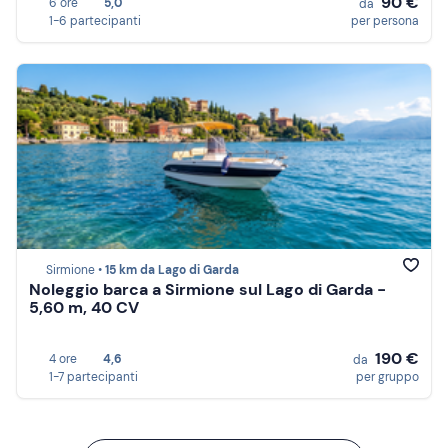
90 €
6 ore
5,0
da
1-6 partecipanti
per persona
Sirmione •
15 km da Lago di Garda
Noleggio barca a Sirmione sul Lago di Garda -
5,60 m, 40 CV
190 €
4 ore
4,6
da
1-7 partecipanti
per gruppo