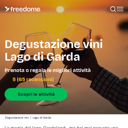
Degustazione vini
Lago di Garda
Prenota o regala le migliori attività
5 (65 recensioni)
Scopri le attività
Degustazione vini
/
Lago di Garda
La magia del lago, Gardaland… ma hai mai provato una