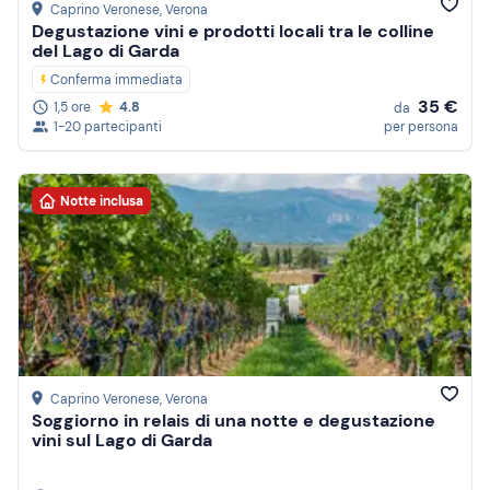
Caprino Veronese
, Verona
Degustazione vini e prodotti locali tra le colline
del Lago di Garda
Conferma immediata
35 €
1,5 ore
4.8
da
1-20 partecipanti
per persona
Notte inclusa
Caprino Veronese
, Verona
Soggiorno in relais di una notte e degustazione
vini sul Lago di Garda