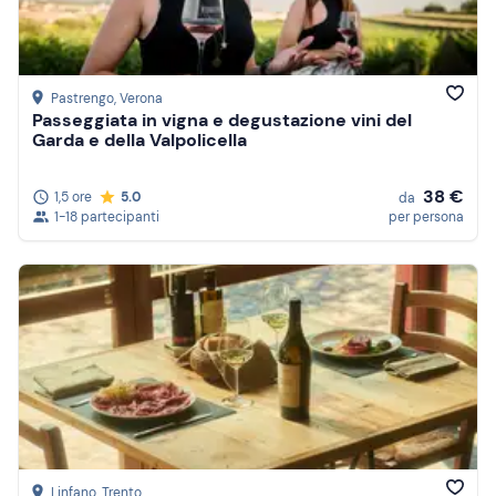
Pastrengo
, Verona
Passeggiata in vigna e degustazione vini del
Garda e della Valpolicella
38 €
1,5 ore
5.0
da
1-18 partecipanti
per persona
Linfano
, Trento