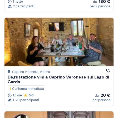
180 €
1 notte
da
2 partecipanti
per 2 persone
Caprino Veronese
, Verona
Degustazione vini a Caprino Veronese sul Lago di
Garda
Conferma immediata
20 €
1,5 ore
5.0
da
1-20 partecipanti
per persona