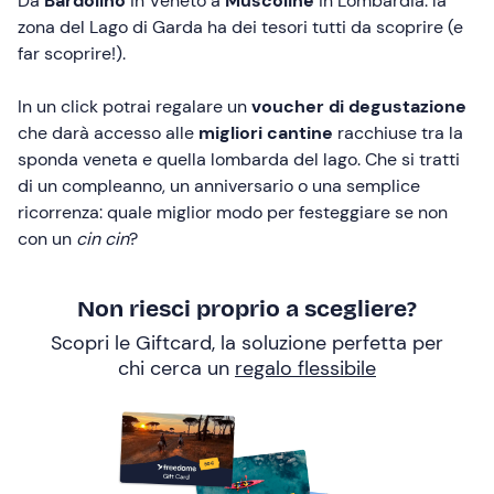
Da
Bardolino
in Veneto a
Muscoline
in Lombardia: la
zona del Lago di Garda ha dei tesori tutti da scoprire (e
far scoprire!).
In un click potrai regalare un
voucher di degustazione
che darà accesso alle
migliori cantine
racchiuse tra la
sponda veneta e quella lombarda del lago. Che si tratti
di un compleanno, un anniversario o una semplice
ricorrenza: quale miglior modo per festeggiare se non
con un
cin cin
?
Non riesci proprio a scegliere?
Scopri le Giftcard, la soluzione perfetta per
chi cerca un
regalo flessibile