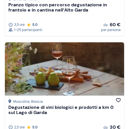
Pranzo tipico con percorso degustazione in
frantoio e in cantina nell’Alto Garda
60 €
3,5 ore
5.0
da
1-25 partecipanti
per persona
Muscoline
, Brescia
Degustazione di vini biologici e prodotti a km 0
sul Lago di Garda
30 €
2,5 ore
5.0
da