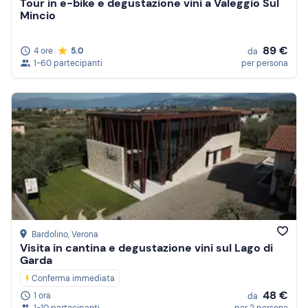
Tour in e-bike e degustazione vini a Valeggio Sul
Mincio
89 €
4 ore
5.0
da
1-60 partecipanti
per persona
Bardolino
, Verona
Visita in cantina e degustazione vini sul Lago di
Garda
Conferma immediata
48 €
1 ora
da