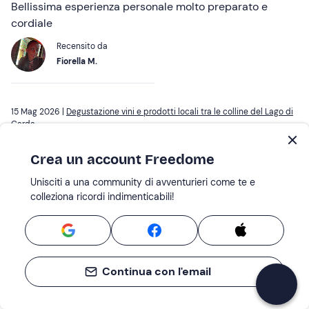
Bellissima esperienza personale molto preparato e
cordiale
Recensito da
Fiorella M.
15 Mag 2026 |
Degustazione vini e prodotti locali tra le colline del Lago di
Garda
Crea un account Freedome
Tenuta e vini signorili
Unisciti a una community di avventurieri come te e
Ottime spiegazioni sulla preparazione e invecchiamento
colleziona ricordi indimenticabili!
dei vini. Assaggiati 5 vini differenti, tutti buoni
comunque. Cibo d'accompagnamento buono ma
migliorabile.
Recensito da
Continua con l'email
Stefano S.