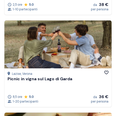
38 €
2,5 ore
5.0
da
1-10 partecipanti
per persona
Lazise
, Verona
Picnic in vigna sul Lago di Garda
36 €
8,5 ore
5.0
da
1-20 partecipanti
per persona