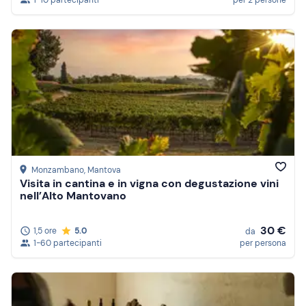
1-10 partecipanti
per 2 persone
Monzambano
, Mantova
Visita in cantina e in vigna con degustazione vini
nell’Alto Mantovano
30 €
1,5 ore
5.0
da
1-60 partecipanti
per persona