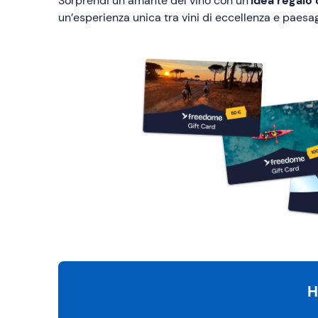
Sorprendi un amante del vino con un’
idea regalo 
un’esperienza unica tra vini di eccellenza e paesagg
H