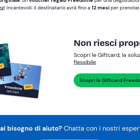
originale
: un
voucher regalo Freedome
per una degustazione 
i incantevoli: il destinatario avrà fino a
12 mesi
per prenotare
Non riesci propr
Scopri le Giftcard, la sol
flessibile
Scopri le Giftcard Free
ai bisogno di aiuto?
Chatta con i nostri espert