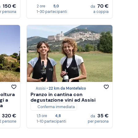
150 €
70 €
2 ore
5,0
a
da
r persona
1-30 partecipanti
a coppia
Assisi •
22 km da Montefalco
coltura
Pranzo in cantina con
gi a
degustazione vini ad Assisi
ia
Conferma immediata
320 €
35 €
1,5 ore
4,8
a
da
2 persone
1-10 partecipanti
per persona