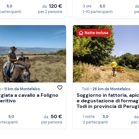
120 €
5,0
3 ore
5,0
da
d
partecipanti
per 2 persone
1-10 partecipanti
pe
Notte inclusa
o •
11 km da Montefalco
Todi •
26 km da Montefalco
giata a cavallo a Foligno
Soggiorno in fattoria, api
eritivo
e degustazione di formag
Todi in provincia di Perug
50 €
e
5,0
1 notte
5,0
da
d
artecipanti
per persona
2 partecipanti
per 