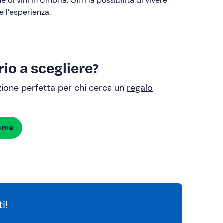
di vini in Umbria. Offri la possibilità di vivere
 l’esperienza.
io a scegliere?
uzione perfetta per chi cerca un
regalo
dome
i!