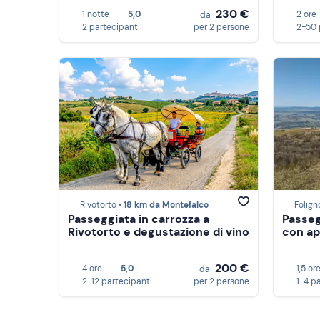
230 €
1 notte
5,0
2 ore
da
2 partecipanti
per 2 persone
2-50 
Rivotorto •
18 km da Montefalco
Folign
Passeggiata in carrozza a
Passeg
Rivotorto e degustazione di vino
con ap
200 €
4 ore
5,0
1,5 or
da
2-12 partecipanti
per 2 persone
1-4 p