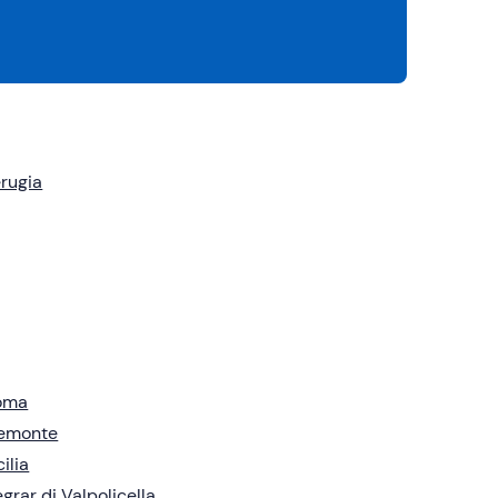
rugia
oma
iemonte
cilia
grar di Valpolicella