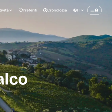
tività
Preferiti
Cronologia
IT
Crea un account Freedome
Unisciti a una community di avventurieri
nze di
Compleanno
come te e colleziona ricordi indimenticabili!
pia
alco
Continua con l'email
o al
Addio al
bato
nubilato