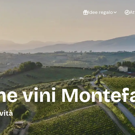
Idee regalo
At
Non sai cosa
regalare?
Esperienze da
Esperie
Gift Card Freedome
regalare
cop
Un regalo digitale che
lascia la libertà di
scegliere esperienze
outdoor in tutta Italia.
e vini Montef
Regala una Gift Card
Laurea
Addi
celi
vità