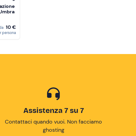
tazione
e Umbra
10 €
da
r persona
Assistenza 7 su 7
Contattaci quando vuoi. Non facciamo
ghosting