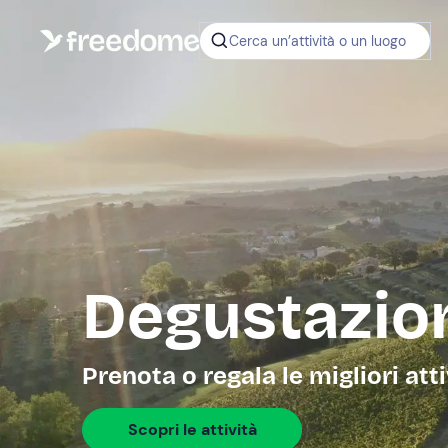
Cerca un’attività o un luogo
Degustazion
Prenota o regala le migliori atti
Scopri le attività