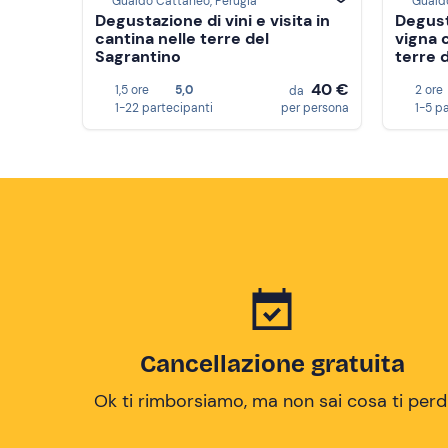
Gualdo Cattaneo, Perugia
Guald
Degustazione di vini e visita in
Degusta
cantina nelle terre del
vigna 
Sagrantino
terre 
40 €
1,5 ore
5,0
2 ore
da
1-22 partecipanti
per persona
1-5 p
Cancellazione gratuita
Ok ti rimborsiamo, ma non sai cosa ti perd