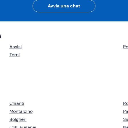
Avvia una chat
i
Assisi
Pe
Terni
Chianti
R
Montalcino
P
Bolgheri
Si
Colli Euganei
Ne