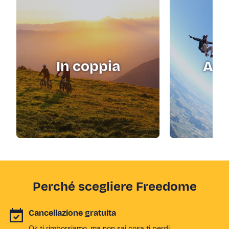
In coppia
Adr
Perché scegliere Freedome
Cancellazione gratuita
Ok ti rimborsiamo, ma non sai cosa ti perdi