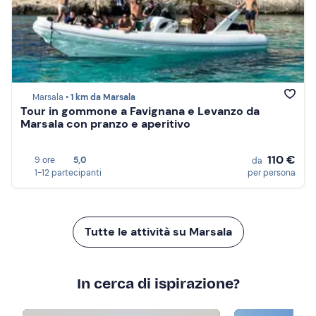
Marsala •
1 km da Marsala
Tour in gommone a Favignana e Levanzo da
Marsala con pranzo e aperitivo
110 €
9 ore
5,0
da
1-12 partecipanti
per persona
Tutte le attività su Marsala
In cerca di ispirazione?