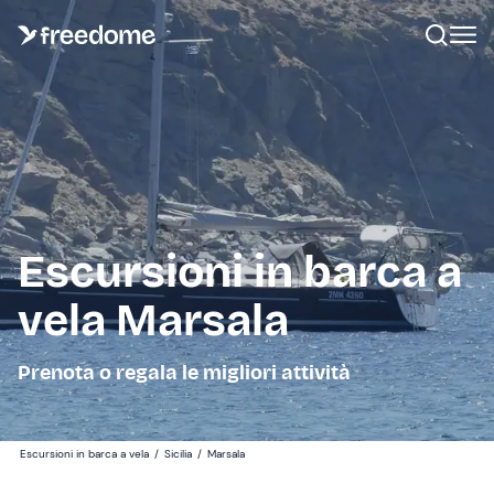
Escursioni in barca a
vela Marsala
Prenota o regala le migliori attività
Escursioni in barca a vela
/
Sicilia
/
Marsala