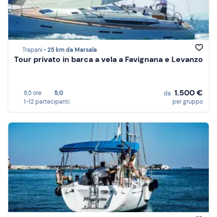
Trapani •
25 km da Marsala
Tour privato in barca a vela a Favignana e Levanzo
1.500 €
8,5 ore
5,0
da
1-12 partecipanti
per gruppo