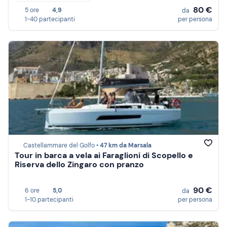
80 €
5 ore
4,9
da
1-40 partecipanti
per persona
Castellammare del Golfo •
47 km da Marsala
Tour in barca a vela ai Faraglioni di Scopello e
Riserva dello Zingaro con pranzo
90 €
6 ore
5,0
da
1-10 partecipanti
per persona