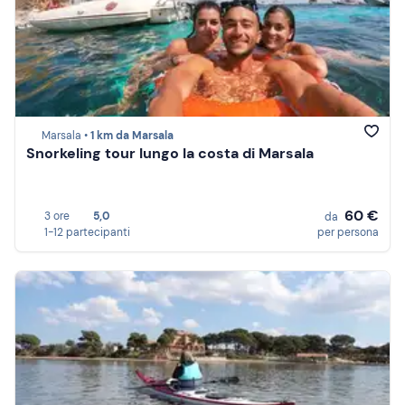
Marsala •
1 km da Marsala
Snorkeling tour lungo la costa di Marsala
60 €
3 ore
5,0
da
1-12 partecipanti
per persona