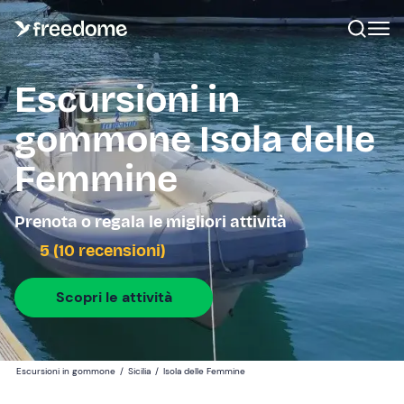
Escursioni in
gommone Isola delle
Femmine
Prenota o regala le migliori attività
5 (10 recensioni)
Scopri le attività
Escursioni in gommone
/
Sicilia
/
Isola delle Femmine