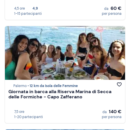
60 €
4,5 ore
4,9
da
1-15 partecipanti
per persona
Palermo •
12 km da Isola delle Femmine
Giornata in barca alla Riserva Marina di Secca
delle Formiche - Capo Zafferano
140 €
7,5 ore
da
1-20 partecipanti
per persona