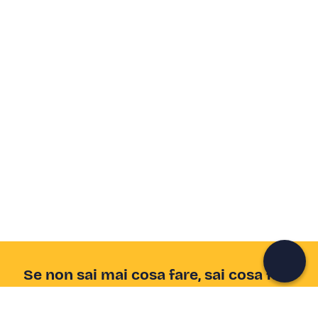
Crea un account Freedome
Unisciti a una community di avventurieri come te e
colleziona ricordi indimenticabili!
Continua con l'email
Se non sai mai cosa fare, sai cosa fare
Scrivi la tua email e scopri tante alternative all'aperitivo
e al divano