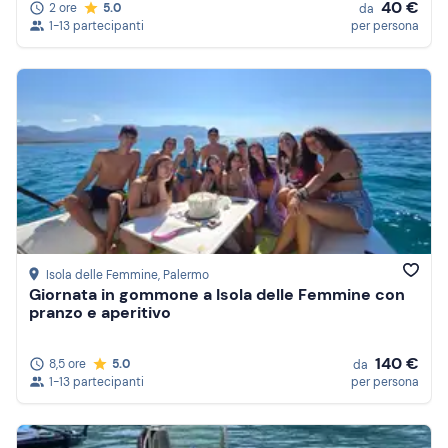
40 €
2 ore
5.0
da
1-13 partecipanti
per persona
Isola delle Femmine
, Palermo
Giornata in gommone a Isola delle Femmine con
pranzo e aperitivo
140 €
8,5 ore
5.0
da
1-13 partecipanti
per persona