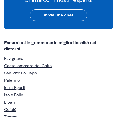
Chatta con i nostri esperti!
Avvia una chat
Escursioni in gommone: le migliori località nei
dintorni
Favignana
Castellammare del Golfo
San Vito Lo Capo
Palermo
Isole Egadi
Isole Eolie
Lipari
Cefalù
Trapani