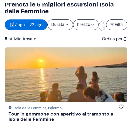
Prenota le 5 migliori escursioni Isola
delle Femmine
Orario
7 ago - 22 ago
Durata
Prezzo
Filtri
d’inizio
5
attività trovate
Ordina per
Attività consigliate
Prezzo (crescente)
Prezzo (decrescente)
Recensioni
Isola delle Femmine
, Palermo
Tour in gommone con aperitivo al tramonto a
Isola delle Femmine