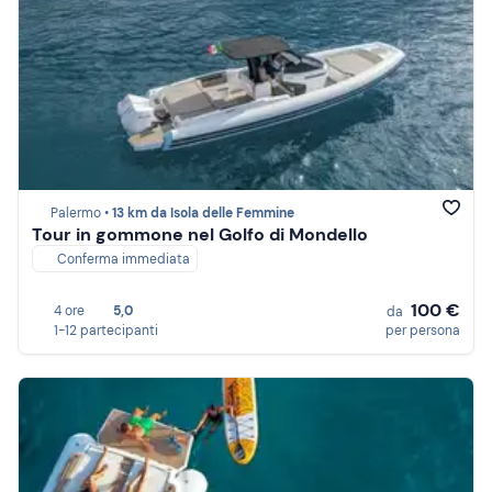
Palermo •
13 km da Isola delle Femmine
Tour in gommone nel Golfo di Mondello
Conferma immediata
100 €
4 ore
5,0
da
1-12 partecipanti
per persona