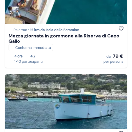
Palermo •
12 km da Isola delle Femmine
Mezza giornata in gommone alla Riserva di Capo
Gallo
Conferma immediata
79 €
4 ore
4,7
da
1-10 partecipanti
per persona