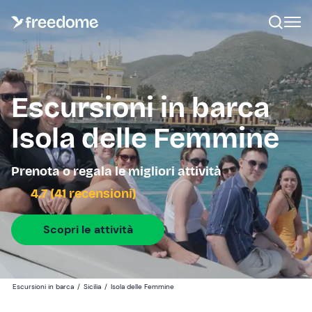
Escursioni in barca
Isola delle Femmine
Prenota o regala le migliori attività
4.7 (41 recensioni)
Scopri le attività
Escursioni in barca
/
Sicilia
/
Isola delle Femmine