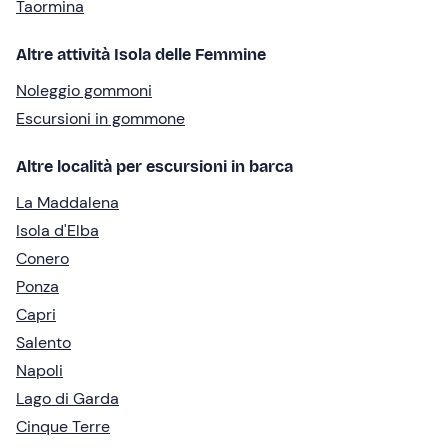
Taormina
Altre attività Isola delle Femmine
Noleggio gommoni
Escursioni in gommone
Altre località per escursioni in barca
La Maddalena
Isola d'Elba
Conero
Ponza
Capri
Salento
Napoli
Lago di Garda
Cinque Terre