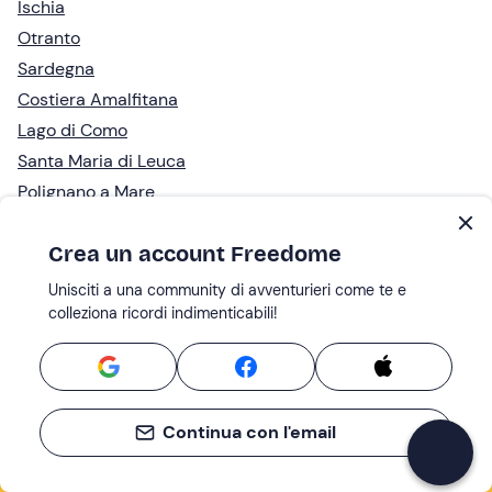
Ischia
Otranto
Sardegna
Costiera Amalfitana
Lago di Como
Santa Maria di Leuca
Polignano a Mare
Isole Tremiti
Crea un account Freedome
Sud Sardegna
Cagliari
Unisciti a una community di avventurieri come te e
colleziona ricordi indimenticabili!
Vieste
Continua con l'email
Se non sai mai cosa fare, sai cosa fare