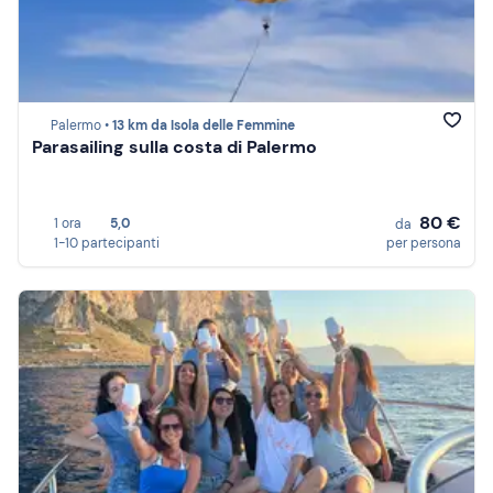
Palermo •
13 km da Isola delle Femmine
Parasailing sulla costa di Palermo
80 €
1 ora
5,0
da
1-10 partecipanti
per persona