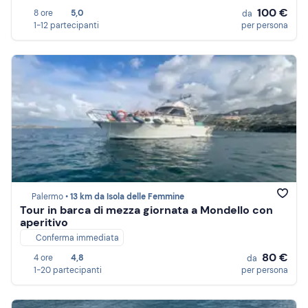
100 €
8 ore
5,0
da
1-12 partecipanti
per persona
Palermo •
13 km da Isola delle Femmine
Tour in barca di mezza giornata a Mondello con
aperitivo
Conferma immediata
80 €
4 ore
4,8
da
1-20 partecipanti
per persona