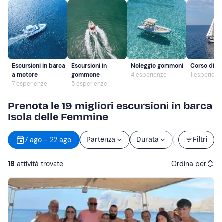
Escursioni in barca
Escursioni in
Noleggio gommoni
Corso di ve
a motore
gommone
4 esperienze
1 esperienz
7 esperienze
5 esperienze
Prenota le 19 migliori escursioni in barca
Isola delle Femmine
7 ago - 22 ago
Partenza
Durata
Prezzo
Filtri
18
attività trovate
Ordina per
Attività consigliate
Prezzo (crescente)