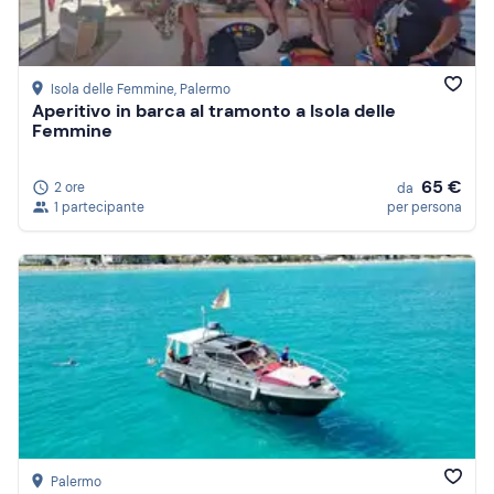
Isola delle Femmine
, Palermo
Aperitivo in barca al tramonto a Isola delle
Femmine
65 €
2 ore
da
1 partecipante
per persona
Palermo