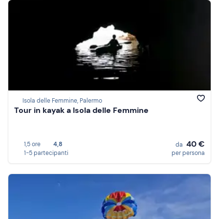
Isola delle Femmine, Palermo
Tour in kayak a Isola delle Femmine
40 €
1,5 ore
4,8
da
1-5 partecipanti
per persona