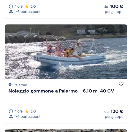
100 €
4 ore
5.0
da
1-6 partecipanti
per gruppo
Palermo
Noleggio gommone a Palermo - 6,10 m, 40 CV
120 €
4 ore
3.0
da
1-6 partecipanti
per gruppo