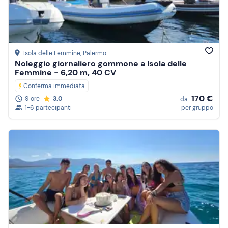
Isola delle Femmine
, Palermo
Noleggio giornaliero gommone a Isola delle
Femmine - 6,20 m, 40 CV
Conferma immediata
170 €
9 ore
3.0
da
1-6 partecipanti
per gruppo