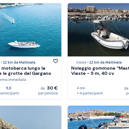
 •
22 km da Mattinata
Vieste •
22 km da Mattinata
n motobarca lungo la
Noleggio gommone “Mast
e le grotte del Gargano
Vieste - 5 m, 40 cv
erma immediata
30 €
5,0
4 ore
da
d
partecipanti
per persona
1-4 partecipanti
p