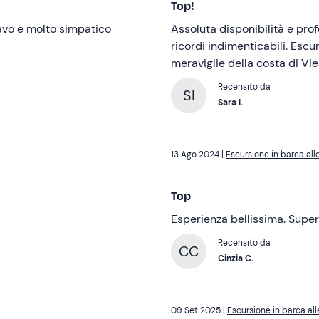
Top!
 davvero bravo e molto simpatico
Assoluta disponibilità e professionalità di Michele e Nic
ricordi indimenticabili. Escu
meraviglie della costa di Vi
Recensito da
SI
Sara I.
13 Ago 2024 |
Escursione in barca all
Top
Esperienza be
Recensito da
CC
Cinzia C.
09 Set 2025 |
Escursione in barca all