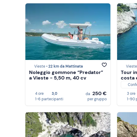
Vieste •
22 km da Mattinata
Vieste
Noleggio gommone “Predator”
Tour i
a Vieste - 5,50 m, 40 cv
costa 
Conf
250 €
4 ore
3,0
3 ore
da
1-6 partecipanti
per gruppo
1-90 