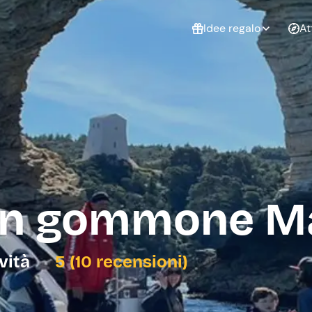
Idee regalo
At
Non sai cosa
regalare?
Esperienze da
Esperie
Gift Card Freedome
regalare
cop
Un regalo digitale che
lascia la libertà di
scegliere esperienze
outdoor in tutta Italia.
 in gommone Ma
Regala una Gift Card
Laurea
Addi
celi
ività
5 (10 recensioni)