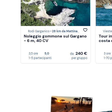
Rodi Garganico •
28 km da Mattinata
Vieste
Noleggio gommone sul Gargano
Tour i
- 6 m, 40 CV
costa 
240 €
3,5 ore
5,0
3 ore
da
1-5 partecipanti
per gruppo
1-70 