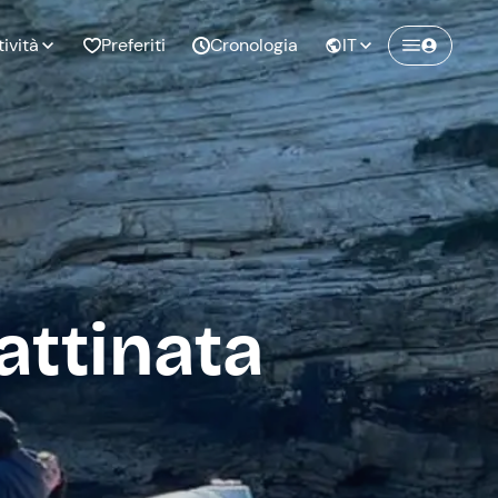
tività
Preferiti
Cronologia
IT
Crea un account Freedome
Unisciti a una community di avventurieri
nze di
Compleanno
come te e colleziona ricordi indimenticabili!
pia
ttinata
Continua con l'email
o al
Addio al
bato
nubilato