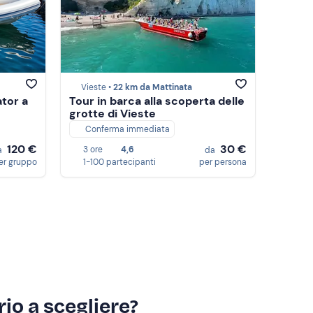
Vieste •
22 km da Mattinata
tor a
Tour in barca alla scoperta delle
grotte di Vieste
Conferma immediata
120 €
30 €
3 ore
4,6
a
da
er gruppo
1-100 partecipanti
per persona
io a scegliere?