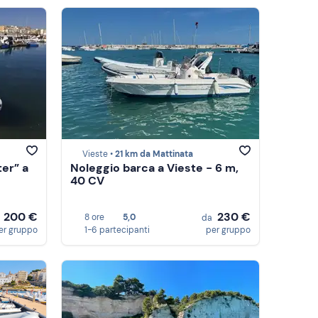
Vieste •
21 km da Mattinata
er” a
Noleggio barca a Vieste - 6 m,
40 CV
200 €
230 €
8 ore
5,0
a
da
er gruppo
1-6 partecipanti
per gruppo