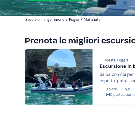
Escursioni in gommone
/
Puglia
/
Mattinata
Prenota le migliori escursi
Vieste, Foggia
Escursione in b
Salpa con noi per 
esperto, potrai sc
3,5 ore
5,0
1-10 partecipanti