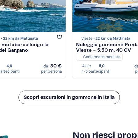
 •
22 km da Mattinata
Vieste •
22 km da Mattinata
n motobarca lungo la
Noleggio gommone Preda
del Gargano
Vieste - 5.50 m, 40 CV
Conferma immediata
30 €
4,9
4 ore
5,0
da
d
partecipanti
per persona
1-5 partecipanti
p
Scopri escursioni in gommone in Italia
Non riesci propr