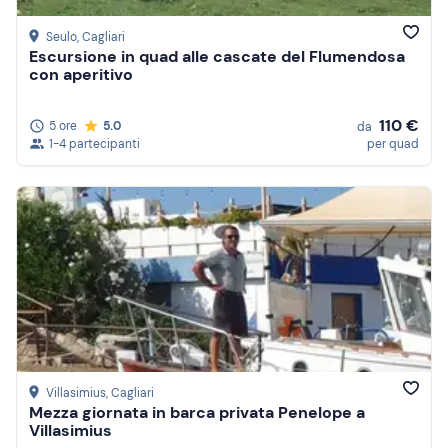
Seulo
, Cagliari
Escursione in quad alle cascate del Flumendosa
con aperitivo
110 €
5 ore
5.0
da
1-4 partecipanti
per quad
Villasimius
, Cagliari
Mezza giornata in barca privata Penelope a
Villasimius