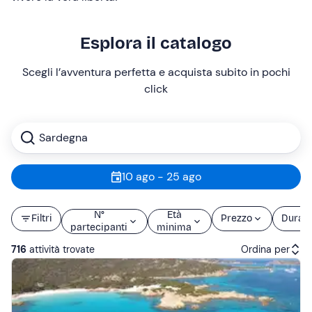
Esplora il catalogo
Scegli l’avventura perfetta e acquista subito in pochi
click
Sardegna
10 ago - 25 ago
N°
Età
Filtri
Prezzo
Durat
partecipanti
minima
716
attività trovate
Ordina per
Attività consigliate