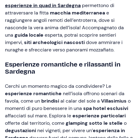
esperienze in quad in Sardegna
permettono di
attraversare la fitta
macchia mediterranea
e
raggiungere angoli remoti dell’entroterra, dove si
nasconde la vera anima dell’isola! Accompagnato da
una
guida locale
esperta, potrai scoprire sentieri
impervi,
siti archeologici nascosti
dove ammirare i
nuraghe e sfrecciare verso panorami mozzafiato.
Esperienze romantiche e rilassanti in
Sardegna
Cerchi un momento magico da condividere? Le
esperienze romantiche
nell’isola offrono scenari da
favola, come un
brindisi
al calar del sole a
Villasimius
o
momenti di puro benessere in una
spa hotel
esclusivi
affacciati sul mare. Esplora le
esperienze particolari
offerte dal territorio, come
glamping sotto le stelle
o
degustazioni
nei vigneti, per vivere un’
esperienza in
Sardegna
davvero fuori dal comune, lontano dalla folla e