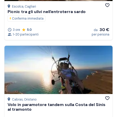
Escolca
, Cagliari
Picnic tra gli ulivi nell'entroterra sardo
Conferma immediata
30 €
3 ore
5.0
da
1-20 partecipanti
per persona
Cabras
, Oristano
Volo in paramotore tandem sulla Costa del Sinis
al tramonto