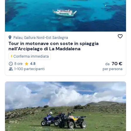
Recensioni
Prezzo (crescente)
Prezzo (decrescente)
Palau
, Gallura Nord-Est Sardegna
Tour in motonave con soste in spiaggia
nell’Arcipelago di La Maddalena
Conferma immediata
70 €
8 ore
4.8
da
1-100 partecipanti
per persona