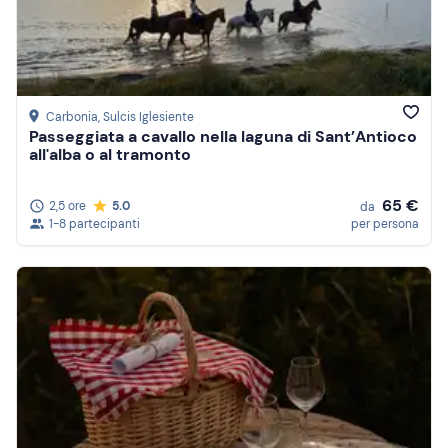
Carbonia
, Sulcis Iglesiente
Passeggiata a cavallo nella laguna di Sant’Antioco
all'alba o al tramonto
65 €
2,5 ore
5.0
da
1-8 partecipanti
per persona