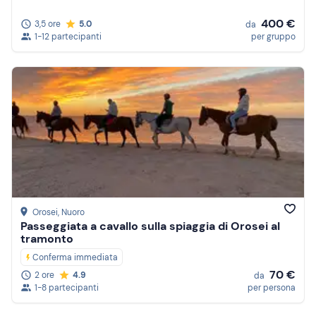
400 €
3,5 ore
5.0
da
1-12 partecipanti
per gruppo
Orosei
, Nuoro
Passeggiata a cavallo sulla spiaggia di Orosei al
tramonto
Conferma immediata
70 €
2 ore
4.9
da
1-8 partecipanti
per persona