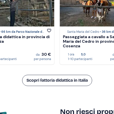
•
66 km da Parco Nazionale del Pollino
Santa Maria del Cedro •
36 km da Parco Nazionale de
a didattica in provincia di
Passeggiata a cavallo a S
za
Maria del Cedro in provinc
Cosenza
30 €
1 ora
5,0
da
partecipanti
per persona
1-10 partecipanti
pe
Scopri fattoria didattica in Italia
Non riesci propr