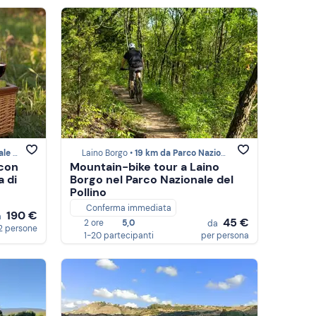
llino
Laino Borgo •
19 km da Parco Nazionale del Pollino
 con
Mountain-bike tour a Laino
a di
Borgo nel Parco Nazionale del
Pollino
Conferma immediata
190 €
a
45 €
2 ore
5,0
da
2 persone
1-20 partecipanti
per persona