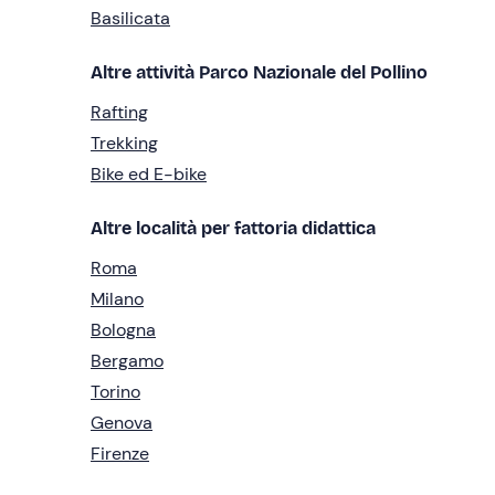
Basilicata
Altre attività Parco Nazionale del Pollino
Rafting
Trekking
Bike ed E-bike
Altre località per fattoria didattica
Roma
Milano
Bologna
Bergamo
Torino
Genova
Firenze