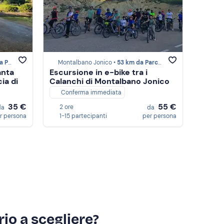
l Pollino
Montalbano Jonico •
53 km da Parco Nazionale del Pollino
anta
Escursione in e-bike tra i
ia di
Calanchi di Montalbano Jonico
Conferma immediata
35 €
55 €
2 ore
da
da
r persona
1-15 partecipanti
per persona
io a scegliere?