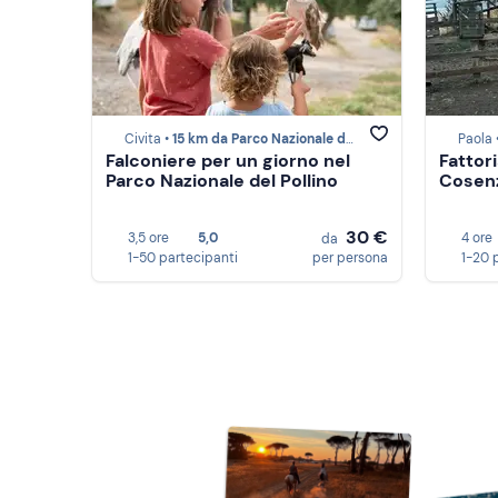
Civita •
15 km da Parco Nazionale del Pollino
Paola 
Falconiere per un giorno nel
Fattori
Parco Nazionale del Pollino
Cosen
30 €
3,5 ore
5,0
4 ore
da
1-50 partecipanti
per persona
1-20 