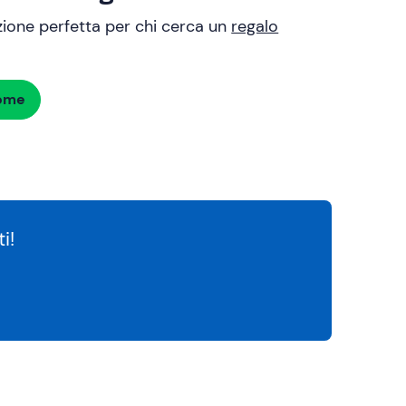
uzione perfetta per chi cerca un
regalo
dome
i!