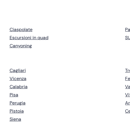
Ciaspolate
P
Escursioni in quad
S
Canyoning
Cagliari
Tr
Vicenza
Fe
Calabria
V
Pisa
Vi
Perugia
Ar
Pistoia
C
Siena