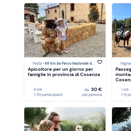
Paola •
66 km da Parco Nazionale del Pollino
Fagnan
Apicoltore per un giorno per
Passeg
famiglie in provincia di Cosenza
montag
Cosen
30 €
4 ore
1 ora
da
1-20 partecipanti
per persona
1-9 p