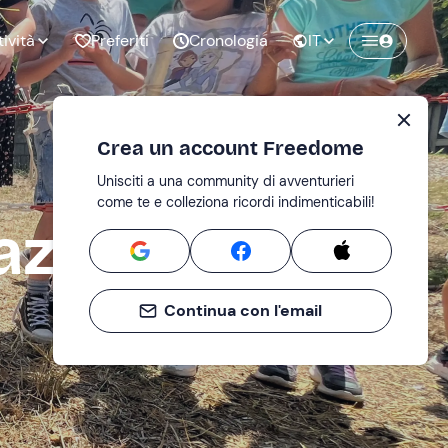
tività
Preferiti
Cronologia
IT
Crea un account Freedome
Unisciti a una community di avventurieri
nze di
Compleanno
come te e colleziona ricordi indimenticabili!
pia
azionale del
Continua con l'email
o al
Addio al
bato
nubilato