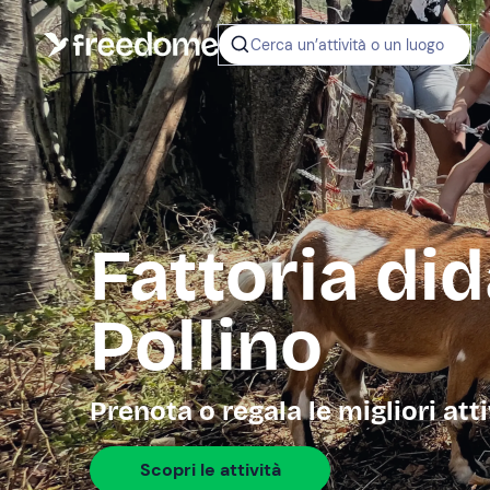
Cerca un’attività o un luogo
Fattoria di
Pollino
Prenota o regala le migliori atti
Scopri le attività