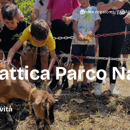
Idee regalo
At
Non sai cosa
regalare?
Esperienze da
Esperie
Gift Card Freedome
regalare
cop
Un regalo digitale che
dattica Parco N
lascia la libertà di
scegliere esperienze
outdoor in tutta Italia.
Regala una Gift Card
Laurea
Addi
celi
vità