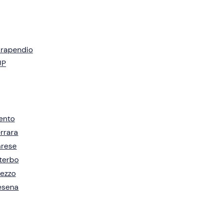
arapendio
UP
ento
rrara
arese
terbo
ezzo
esena