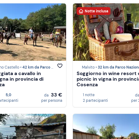
Notte inclusa
o Castello •
42 km da Parco Nazionale del Pollino
Malvito •
32 km da Parco Nazionale del Po
giata a cavallo in
Soggiorno in wine resort
na in provincia di
picnic in vigna in provinci
za
Cosenza
33 €
5,0
1 notte
da
d
artecipanti
per persona
2 partecipanti
per 