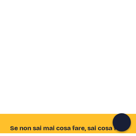
Crea un account Freedome
Unisciti a una community di avventurieri come te e
colleziona ricordi indimenticabili!
Continua con l'email
Se non sai mai cosa fare, sai cosa fare