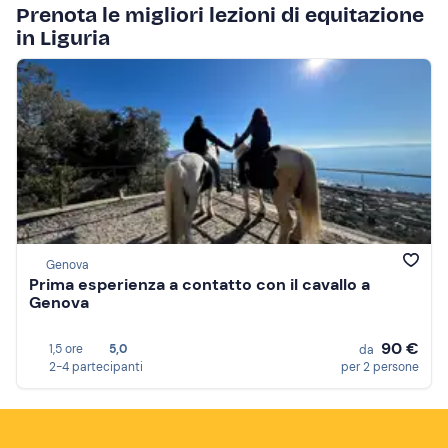
Prenota le migliori lezioni di equitazione
in Liguria
Genova
Prima esperienza a contatto con il cavallo a
Genova
90 €
1,5 ore
5,0
da
2-4 partecipanti
per 2 persone