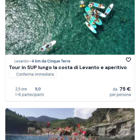
Levanto •
4 km da Cinque Terre
Tour in SUP lungo la costa di Levanto e aperitivo
Conferma immediata
75 €
2,5 ore
5,0
da
1-6 partecipanti
per persona