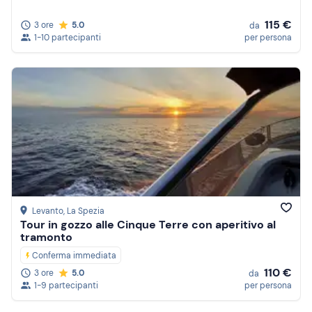
115 €
3 ore
5.0
da
1-10 partecipanti
per persona
Levanto
, La Spezia
Tour in gozzo alle Cinque Terre con aperitivo al
tramonto
Conferma immediata
110 €
3 ore
5.0
da
1-9 partecipanti
per persona