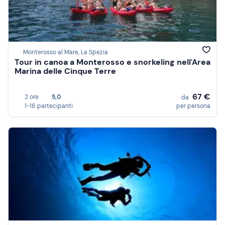
Monterosso al Mare, La Spezia
Tour in canoa a Monterosso e snorkeling nell'Area
Marina delle Cinque Terre
67 €
2 ore
5,0
da
1-16 partecipanti
per persona