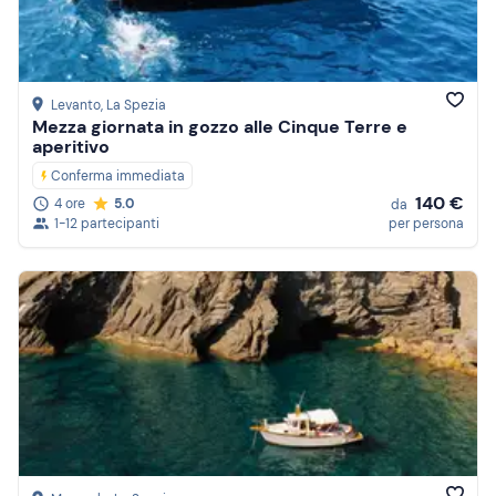
Levanto
, La Spezia
Mezza giornata in gozzo alle Cinque Terre e
aperitivo
Conferma immediata
140 €
4 ore
5.0
da
1-12 partecipanti
per persona