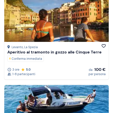
Levanto
, La Spezia
Aperitivo al tramonto in gozzo alle Cinque Terre
Conferma immediata
100 €
3 ore
5.0
da
1-8 partecipanti
per persona