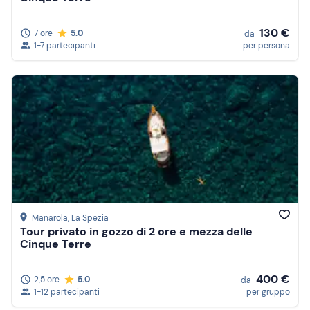
130 €
7 ore
5.0
da
1-7 partecipanti
per persona
Manarola
, La Spezia
Tour privato in gozzo di 2 ore e mezza delle
Cinque Terre
400 €
2,5 ore
5.0
da
1-12 partecipanti
per gruppo