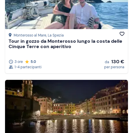
Monterosso al Mare
, La Spezia
Tour in gozzo da Monterosso lungo la costa delle
Cinque Terre con aperitivo
130 €
3 ore
5.0
da
1-4 partecipanti
per persona