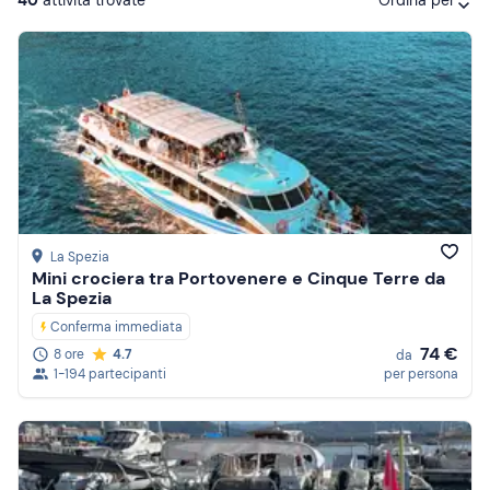
Ordina per
Attività consigliate
Prezzo (crescente)
Prezzo (decrescente)
Recensioni
La Spezia
Mini crociera tra Portovenere e Cinque Terre da
La Spezia
Conferma immediata
74 €
8 ore
4.7
da
1-194 partecipanti
per persona