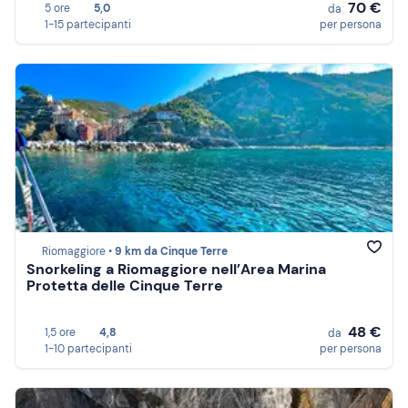
70 €
5 ore
5,0
da
1-15 partecipanti
per persona
Riomaggiore •
9 km da Cinque Terre
Snorkeling a Riomaggiore nell’Area Marina
Protetta delle Cinque Terre
48 €
1,5 ore
4,8
da
1-10 partecipanti
per persona