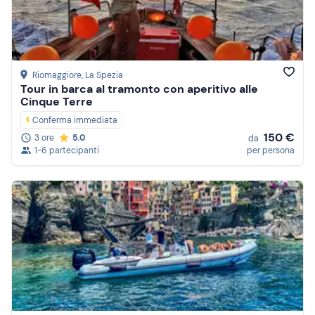
Riomaggiore
, La Spezia
Tour in barca al tramonto con aperitivo alle
Cinque Terre
Conferma immediata
150 €
3 ore
5.0
da
1-6 partecipanti
per persona