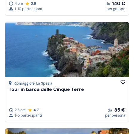
140 €
4 ore
3.8
da
1-10 partecipanti
per gruppo
Riomaggiore
, La Spezia
Tour in barca delle Cinque Terre
85 €
2,5 ore
4.7
da
1-5 partecipanti
per persona