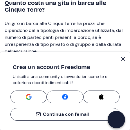
Quanto costa una gita in barca alle
Cinque Terre?
Un giro in barca alle Cinque Terre ha prezzi che
dipendono dalla tipologia di imbarcazione utilizzata, dal
numero di partecipanti presenti a bordo, se è
un’esperienza di tipo privato o di gruppo e dalla durata
dell’escursione.
Ad esempio, un
tour privato di due ore
con partenza
Crea un account Freedome
da Riomaggiore
costa circa 300€
, con possibilità di
Unisciti a una community di avventurieri come te e
fare il bagno nelle calette e un’ampia selezione di bibite
colleziona ricordi indimenticabili!
e drink a disposizione. Per un
tour collettivo
(massimo
8 persone) con partenza
da Manarola
invece il prezzo è
di
circa 75€
a partecipante, anche in questo caso il tour
prevede soste bagno e un piccolo aperitivo.
Continua con l'email
Non riesci proprio a scegliere?