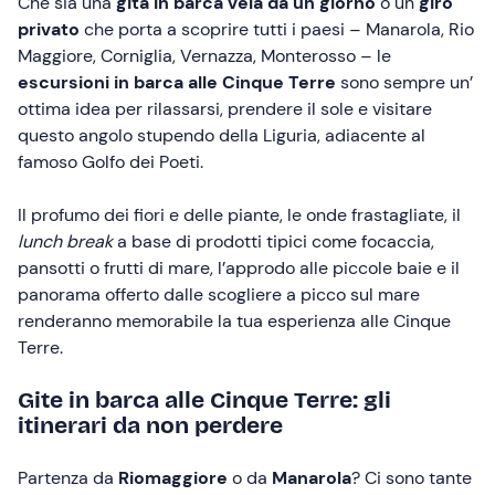
Che sia una
gita in barca vela da un giorno
o un
giro
privato
che porta a scoprire tutti i paesi – Manarola, Rio
Maggiore, Corniglia, Vernazza, Monterosso – le
escursioni in barca
alle Cinque Terre
sono sempre un’
ottima idea per rilassarsi, prendere il sole e visitare
questo angolo stupendo della Liguria, adiacente al
famoso Golfo dei Poeti.
Il profumo dei fiori e delle piante, le onde frastagliate, il
lunch break
a base di prodotti tipici come focaccia,
pansotti o frutti di mare, l’approdo alle piccole baie e il
panorama offerto dalle scogliere a picco sul mare
renderanno memorabile la tua esperienza alle Cinque
Terre.
Gite in barca alle Cinque Terre: gli
itinerari da non perdere
Partenza
da
Riomaggiore
o
da
Manarola
? Ci sono tante