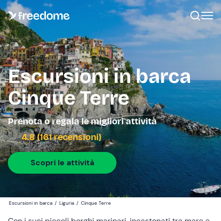
Escursioni in barca
Cinque Terre
Prenota o regala le migliori attività
4.8 (161 recensioni)
Scopri le attività
Escursioni in barca
/
Liguria
/
Cinque Terre
Con i suoi piccoli borghi marinari, incastonati tra mare e