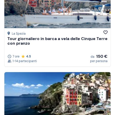
La Spezia
Tour giornaliero in barca a vela delle Cinque Terre
con pranzo
150 €
7 ore
4.5
da
1-14 partecipanti
per persona