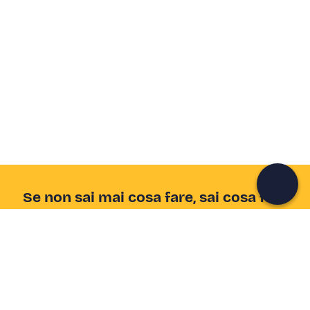
Crea un account Freedome
Unisciti a una community di avventurieri come te e
colleziona ricordi indimenticabili!
Continua con l'email
Se non sai mai cosa fare, sai cosa fare
Scrivi la tua email e scopri tante alternative all'aperitivo
e al divano
Indirizzo email