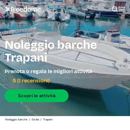
Noleggio barche
Trapani
Prenota o regala le migliori attività
5 (1 recensioni)
Scopri le attività
Noleggio barche
/
Sicilia
/
Trapani