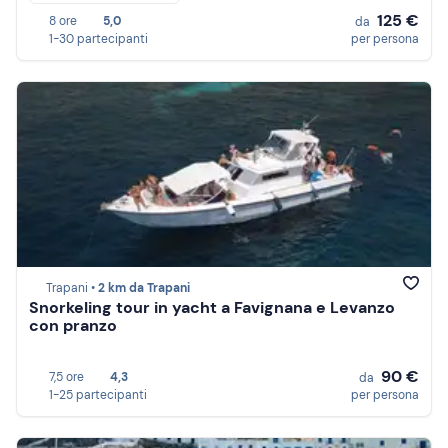
125 €
8 ore
5,0
da
1-30 partecipanti
per persona
Trapani •
2 km da Trapani
Snorkeling tour in yacht a Favignana e Levanzo
con pranzo
90 €
7,5 ore
4,3
da
1-25 partecipanti
per persona