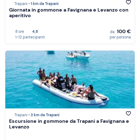
Trapani •
1 km da Trapani
Giornata in gommone a Favignana e Levanzo con
aperitivo
100 €
8 ore
4,8
da
1-12 partecipanti
per persona
Trapani •
3 km da Trapani
Escursione in gommone da Trapani a Favignana e
Levanzo