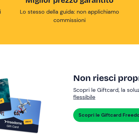
Miglior prezzo garantito
i
Lo stesso della guida: non applichiamo
commissioni
Non riesci propr
Scopri le Giftcard, la sol
flessibile
Scopri le Giftcard Free