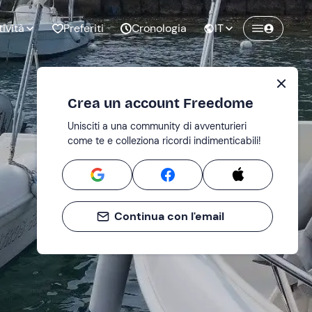
tività
Preferiti
Cronologia
IT
Crea un account Freedome
Unisciti a una community di avventurieri
nze di
Compleanno
come te e colleziona ricordi indimenticabili!
pia
Continua con l'email
o al
Addio al
bato
nubilato