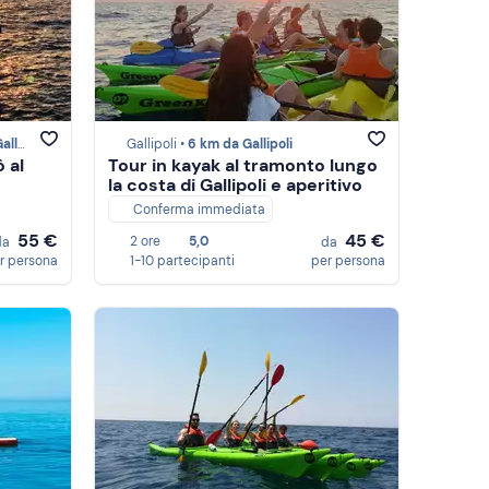
poli
Gallipoli •
6 km da Gallipoli
 al
Tour in kayak al tramonto lungo
la costa di Gallipoli e aperitivo
Conferma immediata
55 €
45 €
2 ore
5,0
da
da
r persona
1-10 partecipanti
per persona