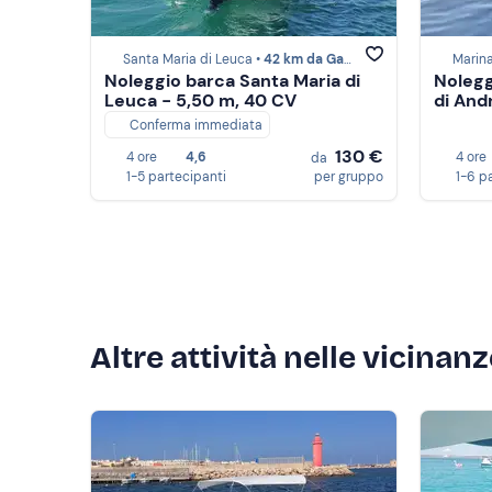
Santa Maria di Leuca •
42 km da Gallipoli
Marina
Noleggio barca Santa Maria di
Nolegg
Leuca - 5,50 m, 40 CV
di And
Conferma immediata
130 €
4 ore
4,6
4 ore
da
1-5 partecipanti
per gruppo
1-6 p
Altre attività nelle vicinan