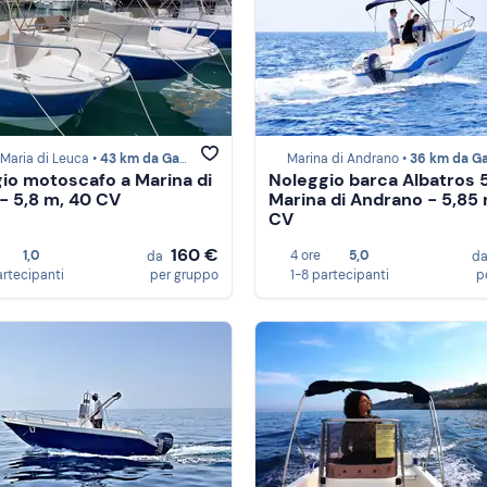
Maria di Leuca •
43 km da Gallipoli
Marina di Andrano •
36 km da Gallip
io motoscafo a Marina di
Noleggio barca Albatros 
- 5,8 m, 40 CV
Marina di Andrano - 5,85 
CV
160 €
1,0
4 ore
5,0
da
d
artecipanti
per gruppo
1-8 partecipanti
p