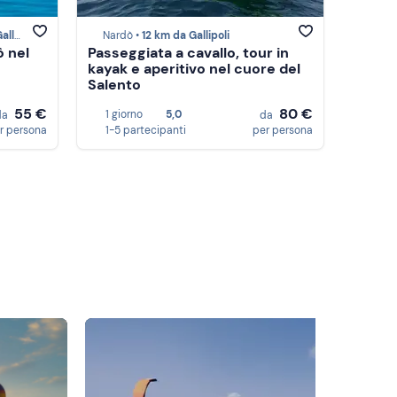
poli
Nardò •
12 km da Gallipoli
ò nel
Passeggiata a cavallo, tour in
kayak e aperitivo nel cuore del
Salento
55 €
80 €
1 giorno
5,0
da
da
r persona
1-5 partecipanti
per persona