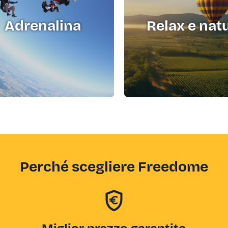
Adrenalina
Relax e nat
Perché scegliere Freedome