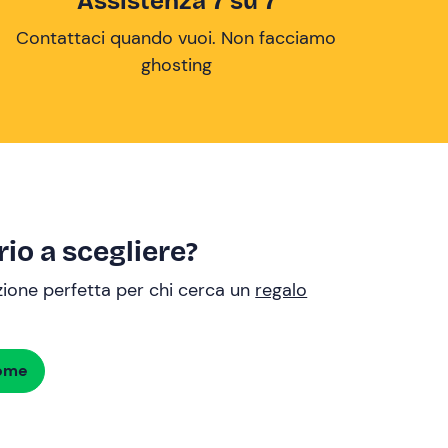
Assistenza 7 su 7
Contattaci quando vuoi. Non facciamo
ghosting
io a scegliere?
uzione perfetta per chi cerca un
regalo
dome