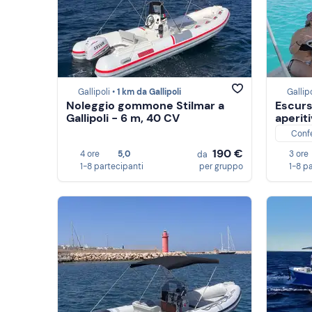
Gallipoli •
1 km da Gallipoli
Gallipo
Noleggio gommone Stilmar a
Escurs
Gallipoli - 6 m, 40 CV
aperiti
Conf
190 €
4 ore
5,0
3 ore
da
1-8 partecipanti
per gruppo
1-8 p