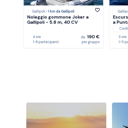
Gallipoli •
1 km da Gallipoli
Gallipo
Noleggio gommone Joker a
Escurs
Gallipoli - 5.8 m, 40 CV
a Punt
Conf
190 €
4 ore
3 ore
da
1-8 partecipanti
per gruppo
1-11 p