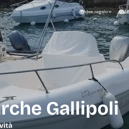
Idee regalo
At
Non sai cosa
regalare?
Esperienze da
Esperie
Gift Card Freedome
regalare
cop
Un regalo digitale che
lascia la libertà di
scegliere esperienze
outdoor in tutta Italia.
Regala una Gift Card
Laurea
Addi
celi
rche Gallipoli
vità