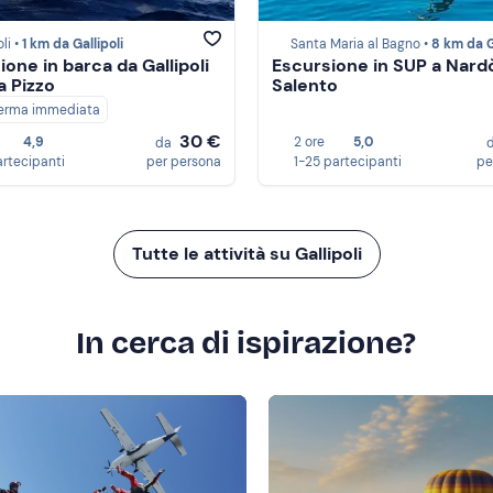
li •
1 km da Gallipoli
Santa Maria al Bagno •
8 km da Galli
ione in barca da Gallipoli
Escursione in SUP a Nard
a Pizzo
Salento
erma immediata
30 €
4,9
2 ore
5,0
da
artecipanti
per persona
1-25 partecipanti
pe
Tutte le attività su Gallipoli
In cerca di ispirazione?