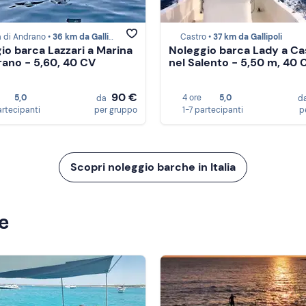
 di Andrano •
36 km da Gallipoli
Castro •
37 km da Gallipoli
io barca Lazzari a Marina
Noleggio barca Lady a Ca
rano - 5,60, 40 CV
nel Salento - 5,50 m, 40 
90 €
5,0
4 ore
5,0
da
d
artecipanti
per gruppo
1-7 partecipanti
p
Scopri noleggio barche in Italia
ze