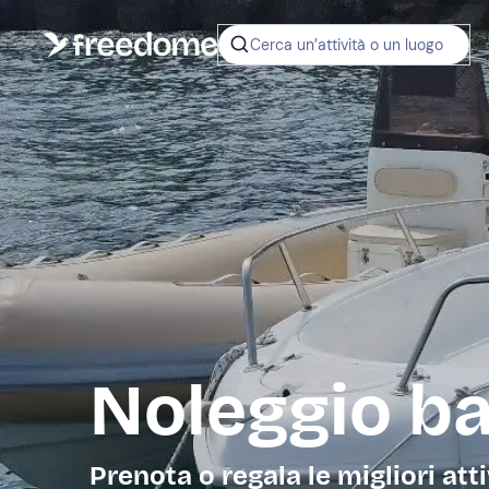
Cerca un’attività o un luogo
Noleggio ba
Prenota o regala le migliori atti