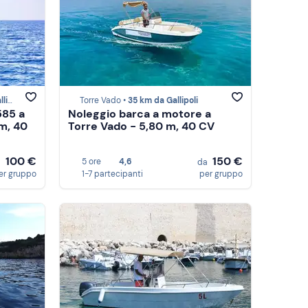
oli
Torre Vado •
35 km da Gallipoli
585 a
Noleggio barca a motore a
m, 40
Torre Vado - 5,80 m, 40 CV
100 €
150 €
5 ore
4,6
a
da
er gruppo
1-7 partecipanti
per gruppo