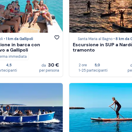
li •
1 km da Gallipoli
Santa Maria al Bagno •
8 km da Galli
ione in barca con
Escursione in SUP a Nardò
vo a Gallipoli
tramonto
erma immediata
30 €
4,5
2 ore
5,0
da
artecipanti
per persona
1-25 partecipanti
pe