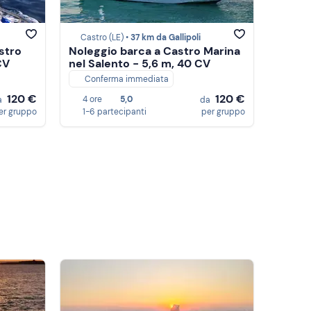
Castro (LE) •
37 km da Gallipoli
stro
Noleggio barca a Castro Marina
CV
nel Salento - 5,6 m, 40 CV
Conferma immediata
120 €
120 €
4 ore
5,0
a
da
er gruppo
1-6 partecipanti
per gruppo