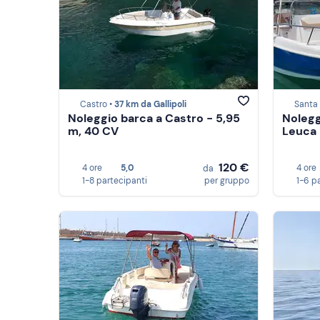
Castro •
37 km da Gallipoli
Santa 
Noleggio barca a Castro - 5,95
Nolegg
m, 40 CV
Leuca 
120 €
4 ore
5,0
4 ore
da
1-8 partecipanti
per gruppo
1-6 p