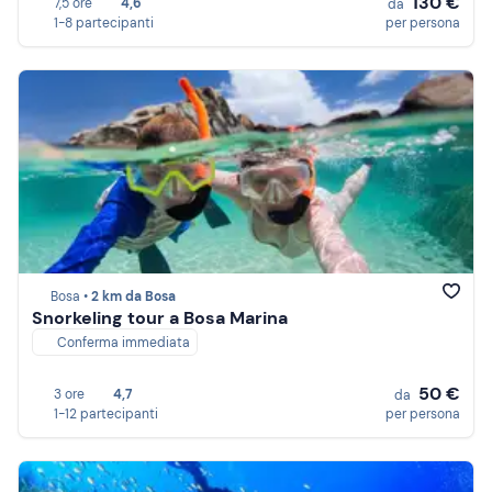
130 €
7,5 ore
4,6
da
1-8 partecipanti
per persona
Bosa •
2 km da Bosa
Snorkeling tour a Bosa Marina
Conferma immediata
50 €
3 ore
4,7
da
1-12 partecipanti
per persona