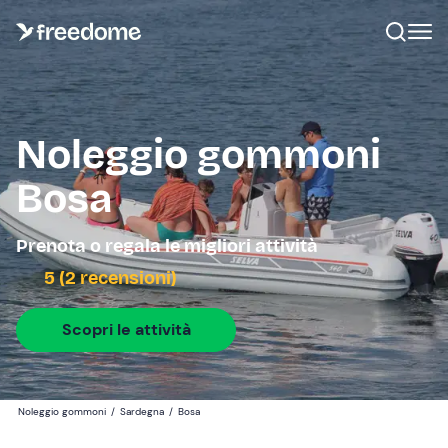
Noleggio gommoni
Bosa
Prenota o regala le migliori attività
5 (2 recensioni)
Scopri le attività
Noleggio gommoni
/
Sardegna
/
Bosa