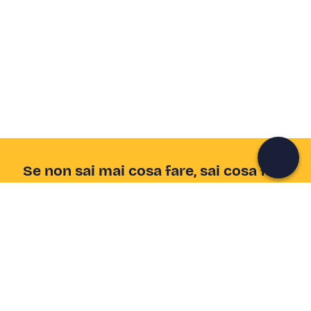
Crea un account Freedome
Unisciti a una community di avventurieri come te e
colleziona ricordi indimenticabili!
Continua con l'email
Se non sai mai cosa fare, sai cosa fare
Scrivi la tua email e scopri tante alternative all'aperitivo
e al divano
Indirizzo email
Iscriviti ora