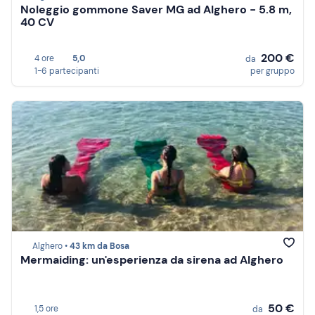
Noleggio gommone Saver MG ad Alghero - 5.8 m,
40 CV
200 €
4 ore
5,0
da
1-6 partecipanti
per gruppo
Alghero •
43 km da Bosa
Mermaiding: un'esperienza da sirena ad Alghero
50 €
1,5 ore
da