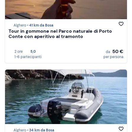
Alghero •
41 km da Bosa
Tour in gommone nel Parco naturale di Porto
Conte con aperitivo al tramonto
50 €
2 ore
5,0
da
1-6 partecipanti
per persona
Alghero •
34 km da Bosa