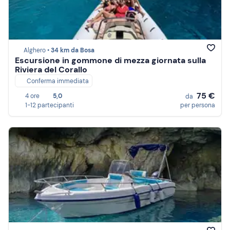
Alghero •
34 km da Bosa
Escursione in gommone di mezza giornata sulla
Riviera del Corallo
Conferma immediata
75 €
4 ore
5,0
da
1-12 partecipanti
per persona