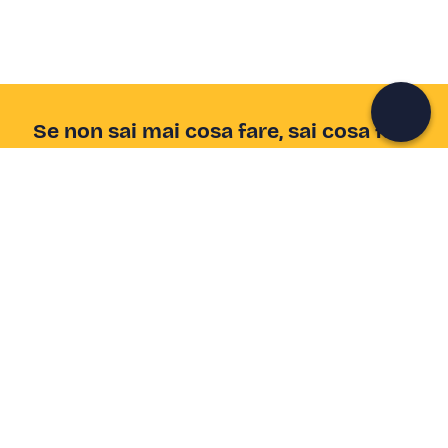
Continua con l'email
Se non sai mai cosa fare, sai cosa fare
Scrivi la tua email e scopri tante alternative all'aperitivo
e al divano
Indirizzo email
Iscriviti ora
Ho letto e accetto la
Privacy Policy