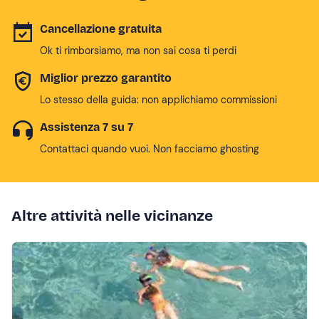
Cancellazione gratuita
Ok ti rimborsiamo, ma non sai cosa ti perdi
Miglior prezzo garantito
Lo stesso della guida: non applichiamo commissioni
Assistenza 7 su 7
Contattaci quando vuoi. Non facciamo ghosting
Altre attività nelle vicinanze