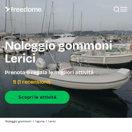
Noleggio gommoni
Lerici
Prenota o regala le migliori attività
5 (1 recensioni)
Scopri le attività
Noleggio gommoni
/
Liguria
/
Lerici