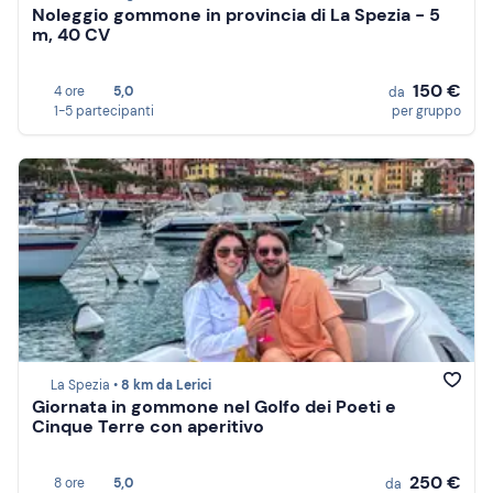
Noleggio gommone in provincia di La Spezia - 5
m, 40 CV
150 €
4 ore
5,0
da
1-5 partecipanti
per gruppo
La Spezia •
8 km da Lerici
Giornata in gommone nel Golfo dei Poeti e
Cinque Terre con aperitivo
250 €
8 ore
5,0
da