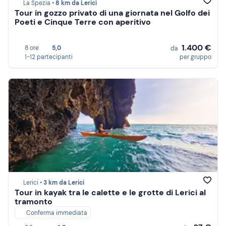
La Spezia •
8 km da Lerici
Tour in gozzo privato di una giornata nel Golfo dei
Poeti e Cinque Terre con aperitivo
1.400 €
8 ore
5,0
da
1-12 partecipanti
per gruppo
Lerici •
3 km da Lerici
Tour in kayak tra le calette e le grotte di Lerici al
tramonto
Conferma immediata