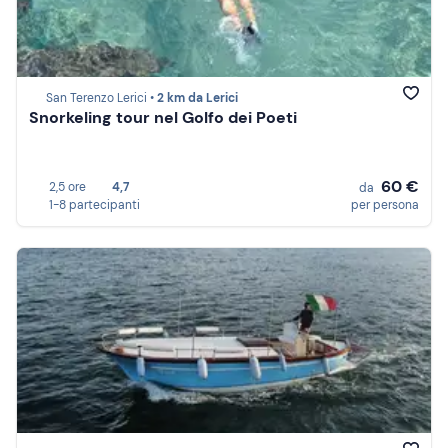
San Terenzo Lerici •
2 km da Lerici
Snorkeling tour nel Golfo dei Poeti
60 €
2,5 ore
4,7
da
1-8 partecipanti
per persona