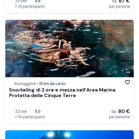
67 €
3,5 ore
4,8
da
1-15 partecipanti
per persona
Riomaggiore •
15 km da Lerici
Snorkeling di 2 ore e mezza nell’Area Marina
Protetta delle Cinque Terre
80 €
2,5 ore
5,0
da
1-10 partecipanti
per persona