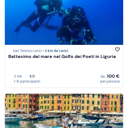
San Terenzo Lerici •
2 km da Lerici
Battesimo del mare nel Golfo dei Poeti in Liguria
100 €
2 ore
5,0
da
1-6 partecipanti
per persona