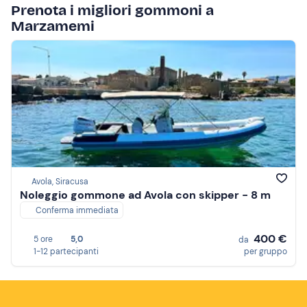
Prenota i migliori gommoni a
Marzamemi
Avola, Siracusa
Noleggio gommone ad Avola con skipper - 8 m
Conferma immediata
400 €
5 ore
5,0
da
1-12 partecipanti
per gruppo