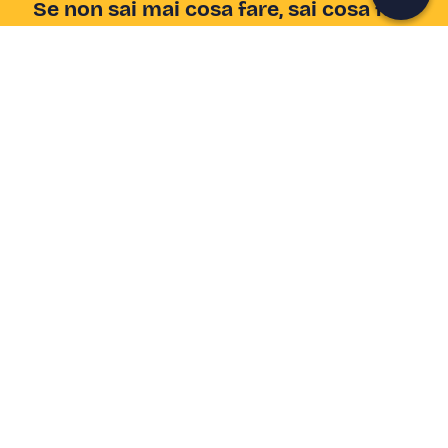
Se non sai mai cosa fare, sai cosa fare
Scrivi la tua email e scopri tante alternative all'aperitivo
e al divano
Indirizzo email
Iscriviti ora
Ho letto e accetto la
Privacy Policy
Supporto
Centro assistenza
Azienda
Come funziona