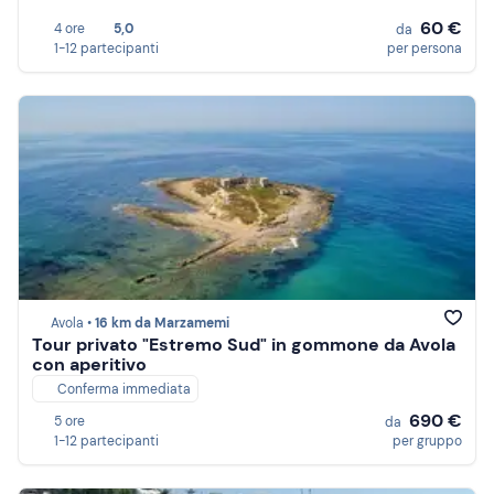
60 €
4 ore
5,0
da
1-12 partecipanti
per persona
Avola •
16 km da Marzamemi
Tour privato "Estremo Sud" in gommone da Avola
con aperitivo
Conferma immediata
690 €
5 ore
da
1-12 partecipanti
per gruppo