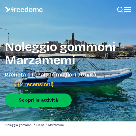
Noleggio gommoni
Marzamemi
Prenota o regala le migliori attività
5 (2 recensioni)
Scopri le attività
Noleggio gommoni
/
Sicilia
/
Marzamemi