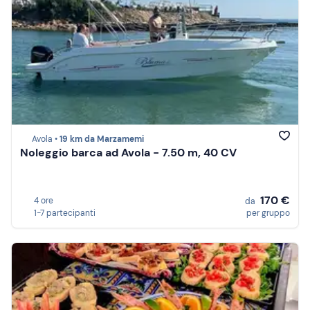
Avola •
19 km da Marzamemi
Noleggio barca ad Avola - 7.50 m, 40 CV
170 €
4 ore
da
1-7 partecipanti
per gruppo