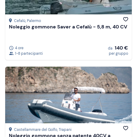
Cefalù
, Palermo
Noleggio gommone Saver a Cefalù - 5,8 m, 40 CV
140 €
4 ore
da
1-8 partecipanti
per gruppo
Castellammare del Golfo
, Trapani
Noleggio gommone senza patente 40CV a