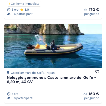
Conferma immediata
170 €
9 ore
3.0
da
1-6 partecipanti
per gruppo
Castellammare del Golfo
, Trapani
Noleggio gommone a Castellammare del Golfo -
6,20 m, 40 CV
150 €
4 ore
da
1-8 partecipanti
per gruppo