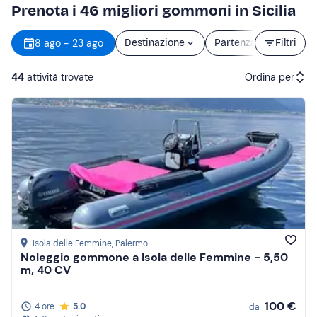
Prenota i 46 migliori gommoni in Sicilia
8 ago - 23 ago
Destinazione
Partenza
Filtri
Durat
44
attività trovate
Ordina per
Attività consigliate
Prezzo (crescente)
Prezzo (decrescente)
Recensioni
Isola delle Femmine
, Palermo
Noleggio gommone a Isola delle Femmine - 5,50
m, 40 CV
100 €
4 ore
5.0
da