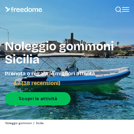
Noleggio gommoni
Sicilia
Prenota o regala le migliori attività
4.7 (38 recensioni)
Scopri le attività
Noleggio gommoni
/
Sicilia