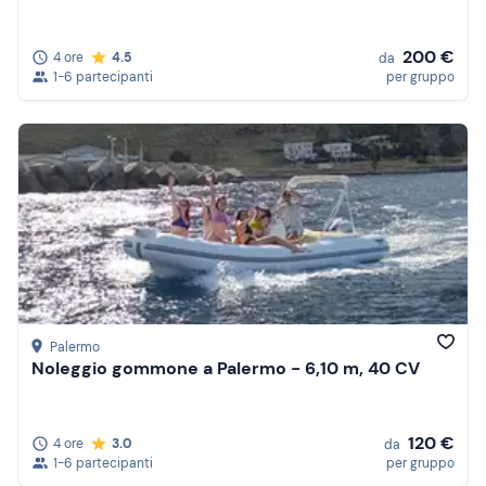
200 €
4 ore
4.5
da
1-6 partecipanti
per gruppo
Palermo
Noleggio gommone a Palermo - 6,10 m, 40 CV
120 €
4 ore
3.0
da
1-6 partecipanti
per gruppo