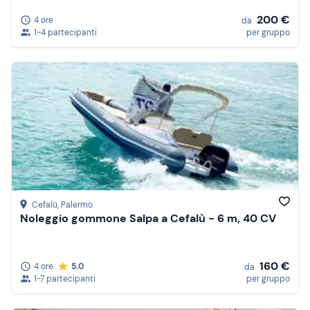
200 €
4 ore
da
1-4 partecipanti
per gruppo
Cefalù
, Palermo
Noleggio gommone Salpa a Cefalù - 6 m, 40 CV
160 €
4 ore
5.0
da
1-7 partecipanti
per gruppo