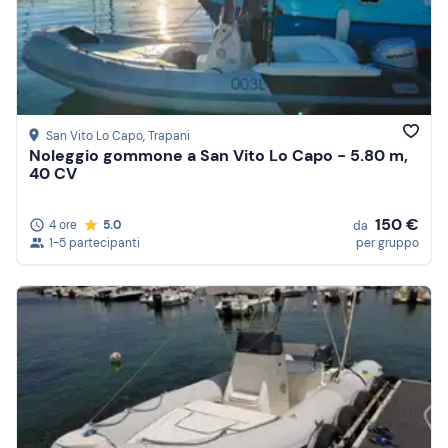
San Vito Lo Capo
, Trapani
Noleggio gommone a San Vito Lo Capo - 5.80 m,
40 CV
150 €
4 ore
5.0
da
1-5 partecipanti
per gruppo