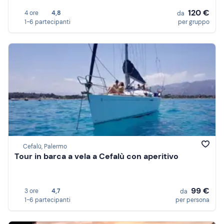
120 €
4 ore
4,8
da
1-6 partecipanti
per gruppo
Cefalù, Palermo
Tour in barca a vela a Cefalù con aperitivo
99 €
3 ore
4,7
da
1-6 partecipanti
per persona