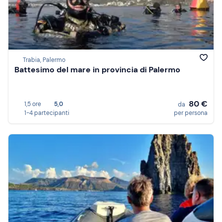
Trabia, Palermo
Battesimo del mare in provincia di Palermo
80 €
1,5 ore
5,0
da
1-4 partecipanti
per persona