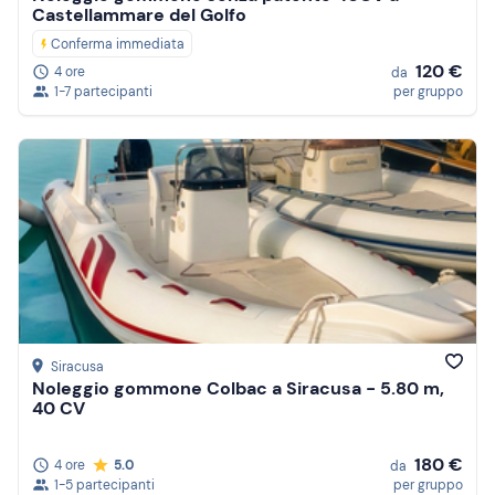
Castellammare del Golfo
Conferma immediata
120 €
4 ore
da
1-7 partecipanti
per gruppo
Siracusa
Noleggio gommone Colbac a Siracusa - 5.80 m,
40 CV
180 €
4 ore
5.0
da
1-5 partecipanti
per gruppo