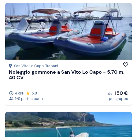
San Vito Lo Capo
, Trapani
Noleggio gommone a San Vito Lo Capo - 5,70 m,
40 CV
150 €
4 ore
5.0
da
1-5 partecipanti
per gruppo