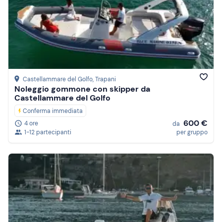
Castellammare del Golfo
, Trapani
Noleggio gommone con skipper da
Castellammare del Golfo
Conferma immediata
600 €
4 ore
da
1-12 partecipanti
per gruppo