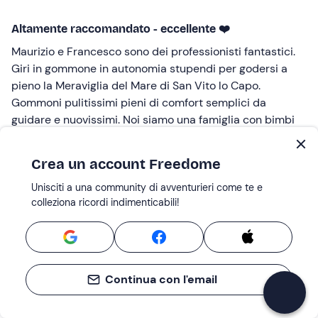
Altamente raccomandato - eccellente ❤️
Maurizio e Francesco sono dei professionisti fantastici.
Giri in gommone in autonomia stupendi per godersi a
pieno la Meraviglia del Mare di San Vito lo Capo.
Gommoni pulitissimi pieni di comfort semplici da
guidare e nuovissimi. Noi siamo una famiglia con bimbi
piccoli ed è stato meraviglioso e perfetto !
Recensito da
Crea un account Freedome
Sara S.
Unisciti a una community di avventurieri come te e
colleziona ricordi indimenticabili!
08 Lug 2025 |
Noleggio gommone a Castellammare del Golfo in provincia
di Trapani - 5,80 m, 40 CV
Continua con l'email
Bella esperienza
È stata una bella esperienza,ho guidato il gommone per