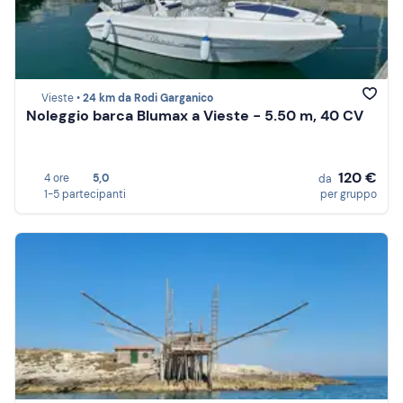
Vieste •
24 km da Rodi Garganico
Noleggio barca Blumax a Vieste - 5.50 m, 40 CV
120 €
4 ore
5,0
da
1-5 partecipanti
per gruppo