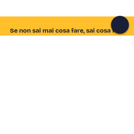
Continua con l'email
Se non sai mai cosa fare, sai cosa fare
Scrivi la tua email e scopri tante alternative all'aperitivo
e al divano
Indirizzo email
Iscriviti ora
Ho letto e accetto la
Privacy Policy