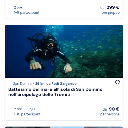
299 €
2 ore
da
1-6 partecipanti
per gruppo
San Domino •
39 km da Rodi Garganico
Battesimo del mare all’isola di San Domino
nell’arcipelago delle Tremiti
90 €
2 ore
5,0
da
1-10 partecipanti
per persona