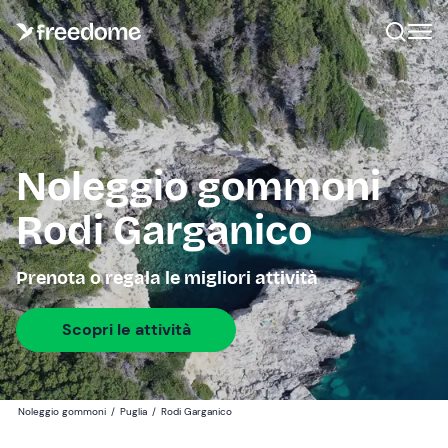
Noleggio gommoni
Rodi Garganico
Prenota o regala le migliori attività
Scopri le attività
Noleggio gommoni
/
Puglia
/
Rodi Garganico