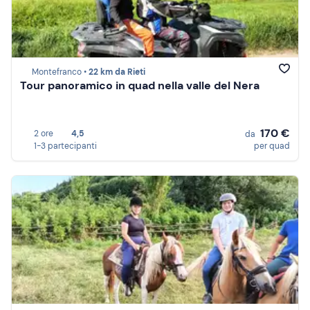
Montefranco •
22 km da Rieti
Tour panoramico in quad nella valle del Nera
170 €
2 ore
4,5
da
1-3 partecipanti
per quad