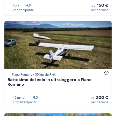
150 €
1 ora
4,8
da
1 partecipante
per persona
Fiano Romano •
35 km da Rieti
Battesimo del volo in ultraleggero a Fiano
Romano
200 €
45 minuti
5,0
da
1-7 partecipanti
per persona