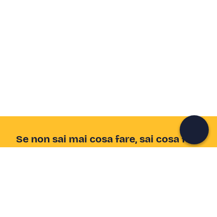
Crea un account Freedome
Unisciti a una community di avventurieri come te e
colleziona ricordi indimenticabili!
Continua con l'email
Se non sai mai cosa fare, sai cosa fare
Scrivi la tua email e scopri tante alternative all'aperitivo
e al divano
Indirizzo email