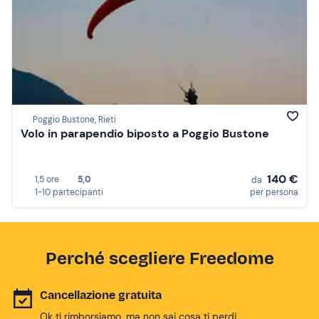
Poggio Bustone, Rieti
Volo in parapendio biposto a Poggio Bustone
140 €
1,5 ore
5,0
da
1-10 partecipanti
per persona
Perché scegliere Freedome
Cancellazione gratuita
Ok ti rimborsiamo, ma non sai cosa ti perdi