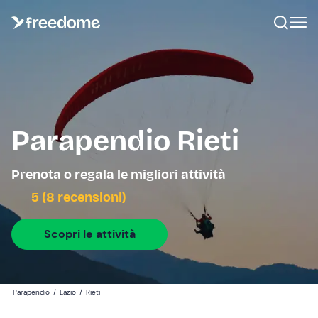
Parapendio Rieti
Prenota o regala le migliori attività
5 (8 recensioni)
Scopri le attività
Parapendio
/
Lazio
/
Rieti