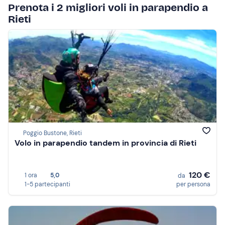
Prenota i 2 migliori voli in parapendio a
Rieti
Poggio Bustone, Rieti
Volo in parapendio tandem in provincia di Rieti
120 €
1 ora
5,0
da
1-5 partecipanti
per persona