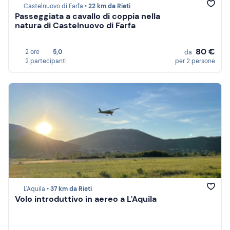
Castelnuovo di Farfa •
22 km da Rieti
Passeggiata a cavallo di coppia nella
natura di Castelnuovo di Farfa
80 €
2 ore
5,0
da
2 partecipanti
per 2 persone
L'Aquila •
37 km da Rieti
Volo introduttivo in aereo a L'Aquila