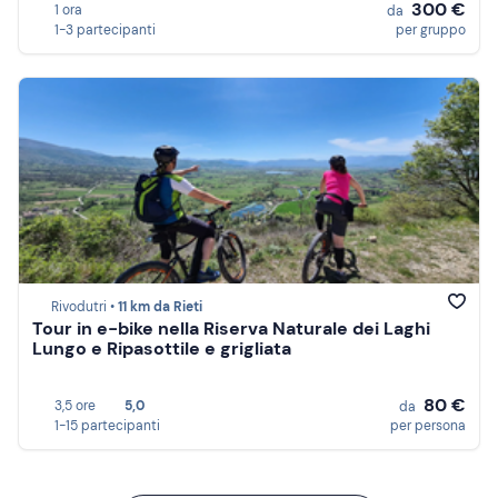
300 €
1 ora
da
1-3 partecipanti
per gruppo
Rivodutri •
11 km da Rieti
Tour in e-bike nella Riserva Naturale dei Laghi
Lungo e Ripasottile e grigliata
80 €
3,5 ore
5,0
da
1-15 partecipanti
per persona