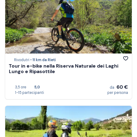
Rivodutri •
11 km da Rieti
Tour in e-bike nella Riserva Naturale dei Laghi
Lungo e Ripasottile
60 €
3,5 ore
5,0
da
1-15 partecipanti
per persona