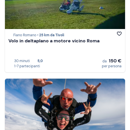
Fiano Romano •
25 km da Tivoli
Volo in deltaplano a motore vicino Roma
150 €
30 minuti
5,0
da
1-7 partecipanti
per persona