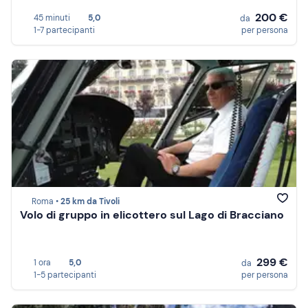
200 €
45 minuti
5,0
da
1-7 partecipanti
per persona
Roma •
25 km da Tivoli
Volo di gruppo in elicottero sul Lago di Bracciano
299 €
1 ora
5,0
da
1-5 partecipanti
per persona