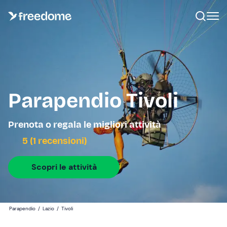
Parapendio Tivoli
Prenota o regala le migliori attività
5 (1 recensioni)
Scopri le attività
Parapendio
/
Lazio
/
Tivoli