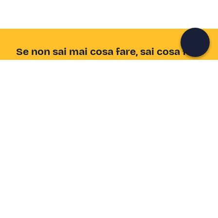
Continua con l'email
Se non sai mai cosa fare, sai cosa fare
Scrivi la tua email e scopri tante alternative all'aperitivo
e al divano
Indirizzo email
Iscriviti ora
Ho letto e accetto la
Privacy Policy