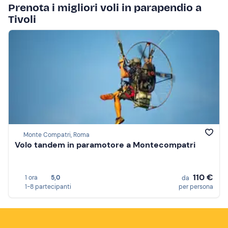
Prenota i migliori voli in parapendio a
Tivoli
Monte Compatri, Roma
Volo tandem in paramotore a Montecompatri
110 €
1 ora
5,0
da
1-8 partecipanti
per persona