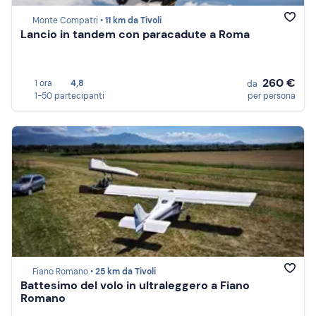
Monte Compatri •
11 km da Tivoli
Lancio in tandem con paracadute a Roma
260 €
1 ora
4,8
da
1-50 partecipanti
per persona
Fiano Romano •
25 km da Tivoli
Battesimo del volo in ultraleggero a Fiano
Romano