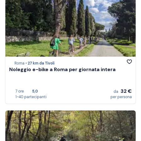
Roma •
27 km da Tivoli
Noleggio e-bike a Roma per giornata intera
32 €
7 ore
5,0
da
1-40 partecipanti
per persona