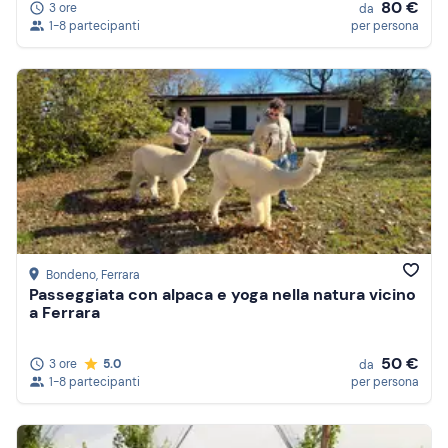
80 €
3 ore
da
1-8 partecipanti
per persona
Bondeno
, Ferrara
Passeggiata con alpaca e yoga nella natura vicino
a Ferrara
50 €
3 ore
5.0
da
1-8 partecipanti
per persona