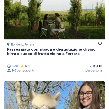
Bondeno
, Ferrara
Passeggiata con alpaca e degustazione di vino,
birra o succo di frutta vicino a Ferrara
39 €
3 ore
5.0
da
1-8 partecipanti
per persona