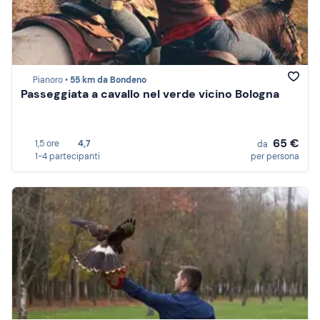
Pianoro •
55 km da Bondeno
Passeggiata a cavallo nel verde vicino Bologna
65 €
1,5 ore
4,7
da
1-4 partecipanti
per persona