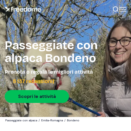
Passeggiate con
alpaca Bondeno
Prenota o regala le migliori attività
5 (37 recensioni)
Scopri le attività
Passeggiate con alpaca
/
Emilia-Romagna
/
Bondeno