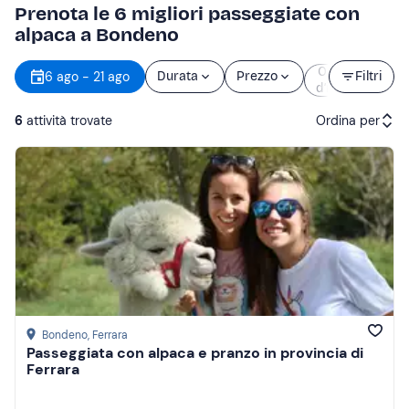
Prenota le 6 migliori passeggiate con
alpaca a Bondeno
Orario
6 ago - 21 ago
Durata
Prezzo
Filtri
d’inizio
6
attività trovate
Ordina per
Attività consigliate
Prezzo (crescente)
Prezzo (decrescente)
Recensioni
Bondeno
, Ferrara
Passeggiata con alpaca e pranzo in provincia di
Ferrara