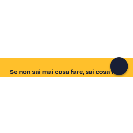
Crea un account Freedome
Unisciti a una community di avventurieri come te e
colleziona ricordi indimenticabili!
Continua con l'email
Se non sai mai cosa fare, sai cosa fare
Scrivi la tua email e scopri tante alternative all'aperitivo
e al divano
Indirizzo email
Iscriviti ora