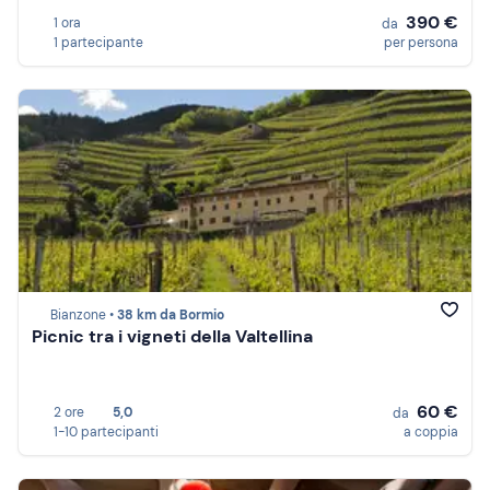
390 €
1 ora
da
1 partecipante
per persona
Bianzone •
38 km da Bormio
Picnic tra i vigneti della Valtellina
60 €
2 ore
5,0
da
1-10 partecipanti
a coppia