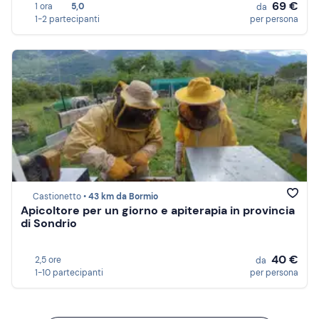
69 €
1 ora
5,0
da
1-2 partecipanti
per persona
Castionetto •
43 km da Bormio
Apicoltore per un giorno e apiterapia in provincia
di Sondrio
40 €
2,5 ore
da
1-10 partecipanti
per persona