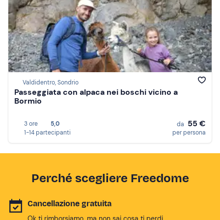
Valdidentro, Sondrio
Passeggiata con alpaca nei boschi vicino a
Bormio
55 €
3 ore
5,0
da
1-14 partecipanti
per persona
Perché scegliere Freedome
Cancellazione gratuita
Ok ti rimborsiamo, ma non sai cosa ti perdi