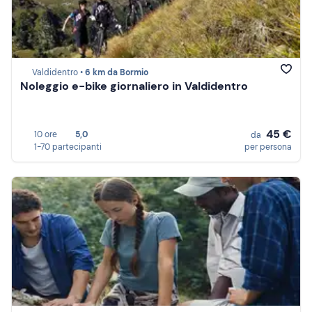
Valdidentro •
6 km da Bormio
Noleggio e-bike giornaliero in Valdidentro
45 €
10 ore
5,0
da
1-70 partecipanti
per persona