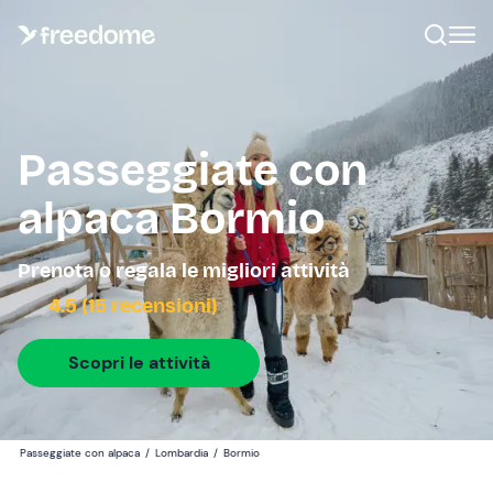
Passeggiate con
alpaca Bormio
Prenota o regala le migliori attività
4.5 (15 recensioni)
Scopri le attività
Passeggiate con alpaca
/
Lombardia
/
Bormio