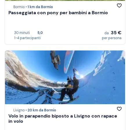
Bormio •
1 km da Bormio
Passeggiata con pony per bambini a Bormio
35 €
30 minuti
5,0
da
1-4 partecipanti
per persona
Livigno •
20 km da Bormio
Volo in parapendio biposto a Livigno con rapace
in volo