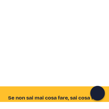
Crea un account Freedome
Unisciti a una community di avventurieri come te e
colleziona ricordi indimenticabili!
Continua con l'email
Se non sai mai cosa fare, sai cosa fare
Scrivi la tua email e scopri tante alternative all'aperitivo