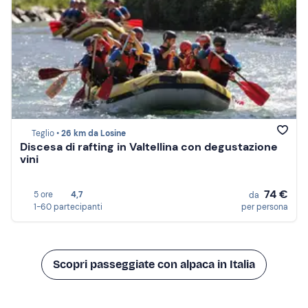
Teglio •
26 km da Losine
Discesa di rafting in Valtellina con degustazione
vini
74 €
5 ore
4,7
da
1-60 partecipanti
per persona
Scopri passeggiate con alpaca in Italia