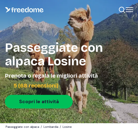
Passeggiate con
alpaca Losine
Prenota o regala le migliori attività
5 (68 recensioni)
Scopri le attività
Passeggiate con alpaca
/
Lombardia
/
Losine