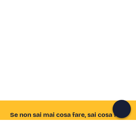
Crea un account Freedome
Unisciti a una community di avventurieri come te e
colleziona ricordi indimenticabili!
Continua con l'email
Se non sai mai cosa fare, sai cosa fare
Scrivi la tua email e scopri tante alternative all'aperitivo
e al divano