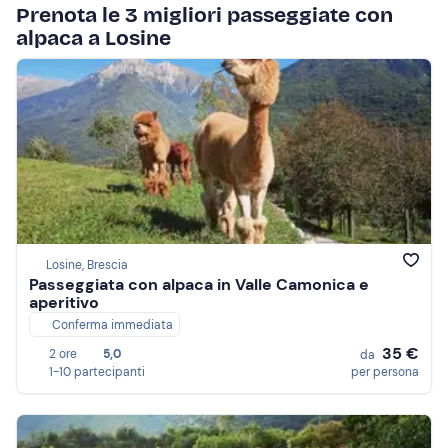
Prenota le 3 migliori passeggiate con
alpaca a Losine
Losine, Brescia
Passeggiata con alpaca in Valle Camonica e
aperitivo
Conferma immediata
35 €
2 ore
5,0
da
1-10 partecipanti
per persona