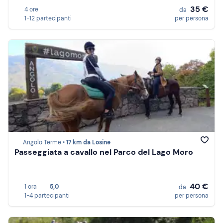
35 €
4 ore
da
1-12 partecipanti
per persona
Angolo Terme •
17 km da Losine
Passeggiata a cavallo nel Parco del Lago Moro
40 €
1 ora
5,0
da
1-4 partecipanti
per persona