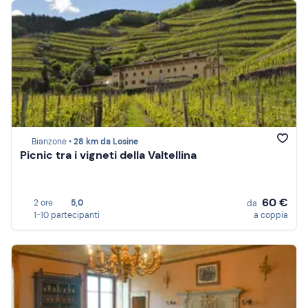
Bianzone •
28 km da Losine
Picnic tra i vigneti della Valtellina
60 €
2 ore
5,0
da
1-10 partecipanti
a coppia