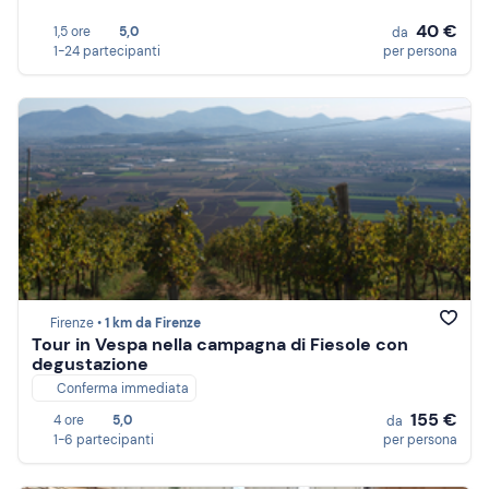
40 €
1,5 ore
5,0
da
1-24 partecipanti
per persona
Firenze •
1 km da Firenze
Tour in Vespa nella campagna di Fiesole con
degustazione
Conferma immediata
155 €
4 ore
5,0
da
1-6 partecipanti
per persona