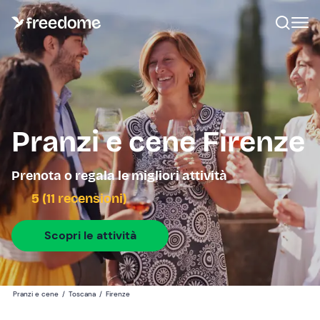
Pranzi e cene Firenze
Prenota o regala le migliori attività
5 (11 recensioni)
Scopri le attività
Pranzi e cene
/
Toscana
/
Firenze