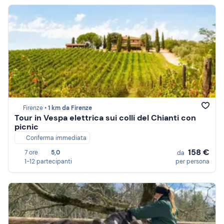
Firenze •
1 km da Firenze
Tour in Vespa elettrica sui colli del Chianti con
picnic
Conferma immediata
158 €
7 ore
5,0
da
1-12 partecipanti
per persona