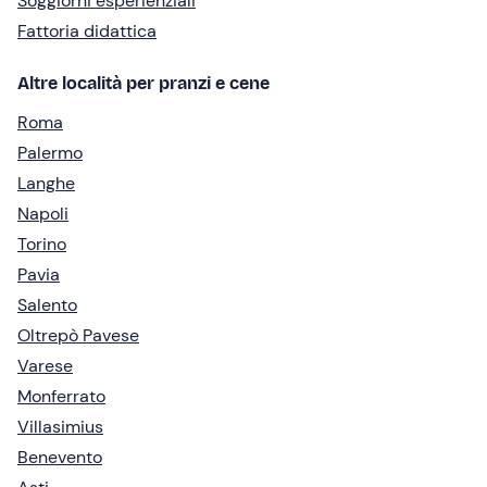
Soggiorni esperienziali
Fattoria didattica
Altre località per pranzi e cene
Roma
Palermo
Langhe
Napoli
Torino
Pavia
Salento
Oltrepò Pavese
Varese
Monferrato
Villasimius
Benevento