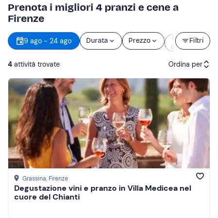
Prenota i migliori 4 pranzi e cene a
Firenze
Orario
9 ago - 24 ago
Durata
Prezzo
Filtri
d’inizio
4
attività trovate
Ordina per
Attività consigliate
Prezzo (crescente)
Prezzo (decrescente)
Recensioni
Grassina
, Firenze
Degustazione vini e pranzo in Villa Medicea nel
cuore del Chianti