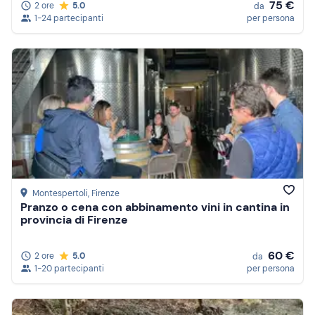
75 €
2 ore
5.0
da
1-24 partecipanti
per persona
Montespertoli
, Firenze
Pranzo o cena con abbinamento vini in cantina in
provincia di Firenze
60 €
2 ore
5.0
da
1-20 partecipanti
per persona