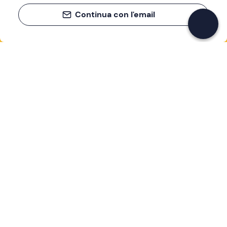
Continua con l'email
Se non sai mai cosa fare, sai cosa fare
Scrivi la tua email e scopri tante alternative all'aperitivo
e al divano
Indirizzo email
Iscriviti ora
Ho letto e accetto la
Privacy Policy
Supporto