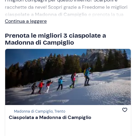
racchette da neve! Scopri grazie a Freedome le migliori
ciaspolate a Madonna di Campiglio
e prenota la tua
Continua a leggere
avventura sulla neve per esplorare il Parco Naturale
dell’Adamello-Brenta con un trekking invernale super
Prenota le migliori 3 ciaspolate a
divertente.
Madonna di Campiglio
Madonna di Campiglio, Trento
Ciaspolata a Madonna di Campiglio