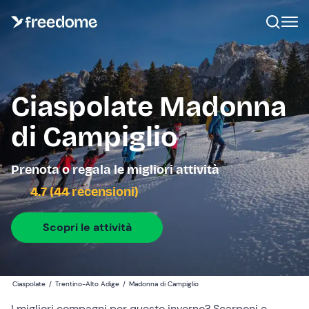
Ciaspolate Madonna
di Campiglio
Prenota o regala le migliori attività
4.7 (44 recensioni)
Scopri le attività
Ciaspolate
/
Trentino-Alto Adige
/
Madonna di Campiglio
I migliori compagni per questo inverno? Scarponi e