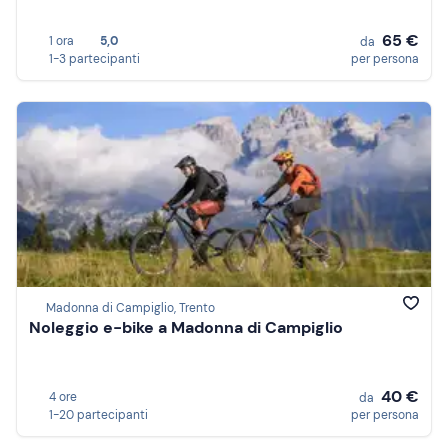
65 €
1 ora
5,0
da
1-3 partecipanti
per persona
Madonna di Campiglio, Trento
Noleggio e-bike a Madonna di Campiglio
40 €
4 ore
da
1-20 partecipanti
per persona