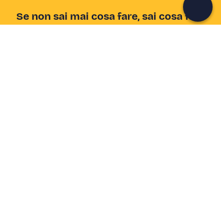
Se non sai mai cosa fare, sai cosa fare
Scrivi la tua email e scopri tante alternative all'aperitivo
e al divano
Indirizzo email
Iscriviti ora
Ho letto e accetto la
Privacy Policy
Supporto
Centro assistenza