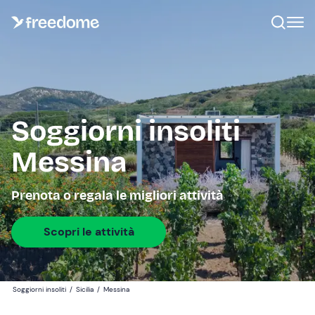
Soggiorni insoliti
Messina
Prenota o regala le migliori attività
Scopri le attività
Soggiorni insoliti
/
Sicilia
/
Messina