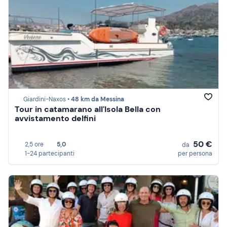
Giardini-Naxos •
48 km da Messina
Tour in catamarano all'Isola Bella con
avvistamento delfini
50 €
2,5 ore
5,0
da
1-24 partecipanti
per persona