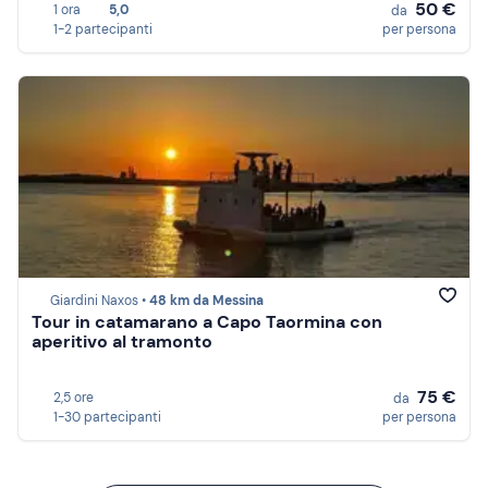
50 €
1 ora
5,0
da
1-2 partecipanti
per persona
Giardini Naxos •
48 km da Messina
Tour in catamarano a Capo Taormina con
aperitivo al tramonto
75 €
2,5 ore
da
1-30 partecipanti
per persona