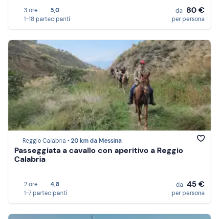
80 €
3 ore
5,0
da
1-18 partecipanti
per persona
Reggio Calabria •
20 km da Messina
Passeggiata a cavallo con aperitivo a Reggio
Calabria
45 €
2 ore
4,8
da
1-7 partecipanti
per persona