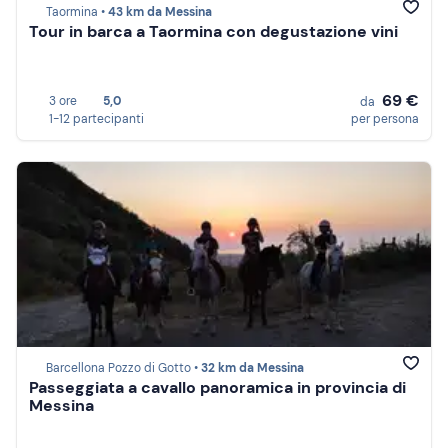
Taormina •
43 km da Messina
Tour in barca a Taormina con degustazione vini
69 €
3 ore
5,0
da
1-12 partecipanti
per persona
Barcellona Pozzo di Gotto •
32 km da Messina
Passeggiata a cavallo panoramica in provincia di
Messina