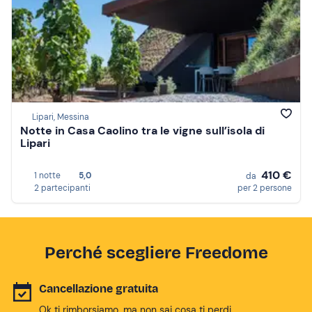
Lipari, Messina
Notte in Casa Caolino tra le vigne sull’isola di
Lipari
410 €
1 notte
5,0
da
2 partecipanti
per 2 persone
Perché scegliere Freedome
Cancellazione gratuita
Ok ti rimborsiamo, ma non sai cosa ti perdi