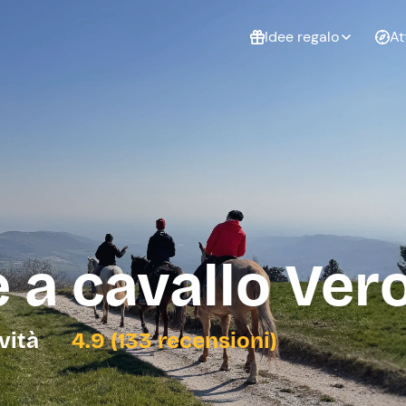
Idee regalo
At
Non sai cosa
regalare?
Esperienze da
Esperie
Gift Card Freedome
regalare
cop
Un regalo digitale che
lascia la libertà di
scegliere esperienze
outdoor in tutta Italia.
 a cavallo Ver
Regala una Gift Card
Laurea
Addi
celi
ività
4.9 (133 recensioni)