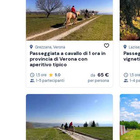
Grezzana
, Verona
Lazise
Passeggiata a cavallo di 1 ora in
Passegg
provincia di Verona con
vignet
aperitivo tipico
65 €
1,5 ore
5.0
1,5 or
da
1-5 partecipanti
per persona
1-4 p