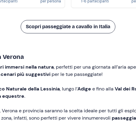
artecipanti
per persona
1-6 partecipanti
pe
Scopri passeggiate a cavallo in Italia
a Verona
ari immersi nella natura
, perfetti per una giornata all’aria 
scenari più suggestivi
per le tue passeggiate!
co Naturale della Lessinia
, lungo l’
Adige
e fino alla
Val dei 
a equestre
.
 Verona e provincia saranno la scelta ideale per tutti gli espl
 zona, infatti, sono perfetti per vivere innumerevoli
passeggiat