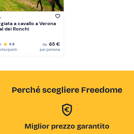
a
giata a cavallo a Verona
al dei Ronchi
65 €
e
4.9
da
artecipanti
per persona
Perché scegliere Freedome
Miglior prezzo garantito