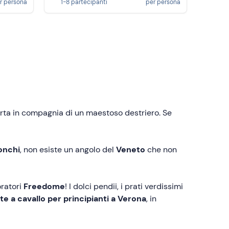
r persona
1-8 partecipanti
per persona
aperta in compagnia di un maestoso destriero. Se
Ronchi
, non esiste un angolo del
Veneto
che non
oratori
Freedome
! I dolci pendii, i prati verdissimi
e a cavallo per principianti a Verona
, in