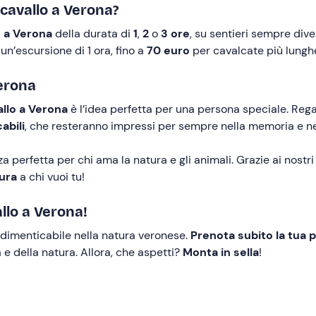
cavallo a Verona?
o a Verona
della durata di
1
,
2
o
3 ore
, su sentieri sempre diver
n’escursione di 1 ora, fino a
70 euro
per cavalcate più lungh
Verona
allo a Verona
è l’idea perfetta per una persona speciale. Reg
abili
, che resteranno impressi per sempre nella memoria e nel 
 perfetta per chi ama la natura e gli animali. Grazie ai nostr
ura
a chi vuoi tu!
llo a Verona!
ndimenticabile nella natura veronese.
Prenota subito la tua 
 e della natura. Allora, che aspetti?
Monta in sella
!