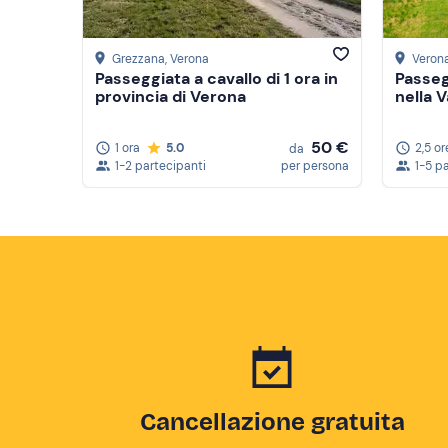
Grezzana
, Verona
Veron
Passeggiata a cavallo di 1 ora in
Passeg
provincia di Verona
nella V
50 €
1 ora
5.0
2,5 or
da
1-2 partecipanti
per persona
1-5 p
Cancellazione gratuita