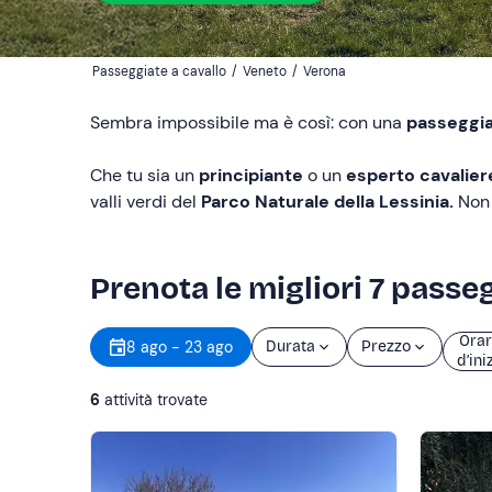
Passeggiate a cavallo
/
Veneto
/
Verona
Sembra impossibile ma è così: con una
passeggia
Che tu sia un
principiante
o un
esperto cavalier
valli verdi del
Parco Naturale della Lessinia.
Non 
Prenota le migliori 7 passe
Orar
8 ago - 23 ago
Durata
Prezzo
d’ini
6
attività trovate