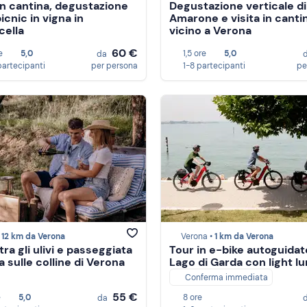
 in cantina, degustazione
Degustazione verticale di
picnic in vigna in
Amarone e visita in canti
cella
vicino a Verona
60 €
e
5,0
1,5 ore
5,0
da
partecipanti
per persona
1-8 partecipanti
pe
•
12 km da Verona
Verona •
1 km da Verona
tra gli ulivi e passeggiata
Tour in e-bike autoguidat
a sulle colline di Verona
Lago di Garda con light l
Conferma immediata
55 €
e
5,0
8 ore
da