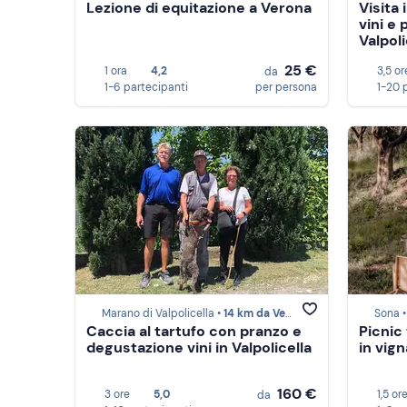
Lezione di equitazione a Verona
Visita
vini e 
Valpoli
25 €
1 ora
4,2
3,5 or
da
1-6 partecipanti
per persona
1-20 
Marano di Valpolicella •
14 km da Verona
Sona 
Caccia al tartufo con pranzo e
Picnic 
degustazione vini in Valpolicella
in vign
160 €
3 ore
5,0
1,5 or
da