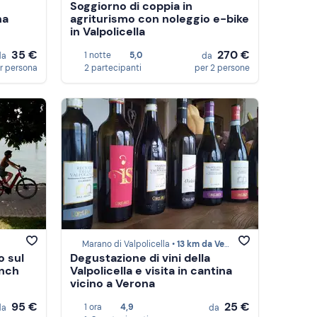
Soggiorno di coppia in
na
agriturismo con noleggio e-bike
in Valpolicella
35 €
270 €
1 notte
5,0
da
da
r persona
2 partecipanti
per 2 persone
Marano di Valpolicella •
13 km da Verona
o sul
Degustazione di vini della
unch
Valpolicella e visita in cantina
vicino a Verona
95 €
25 €
1 ora
4,9
da
da