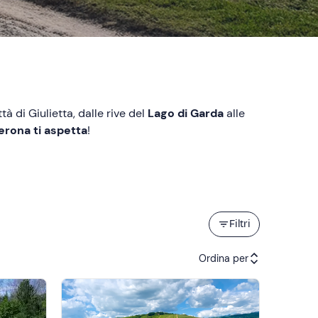
ttà di Giulietta, dalle rive del
Lago di Garda
alle
erona
ti aspetta
!
Filtri
Ordina per
Attività consigliate