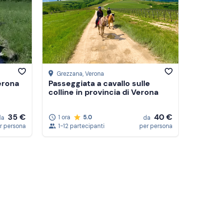
Prezzo (crescente)
Prezzo (decrescente)
Recensioni
Grezzana
, Verona
erona
Passeggiata a cavallo sulle
colline in provincia di Verona
35 €
40 €
1 ora
5.0
da
da
r persona
1-12 partecipanti
per persona