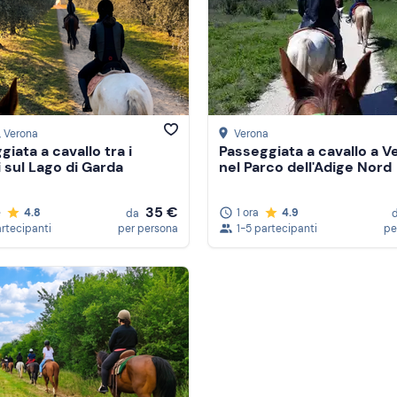
, Verona
Verona
iata a cavallo tra i
Passeggiata a cavallo a V
i sul Lago di Garda
nel Parco dell'Adige Nord
35 €
e
4.8
1 ora
4.9
da
artecipanti
per persona
1-5 partecipanti
pe