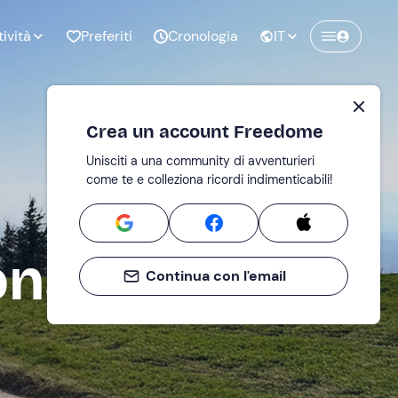
tività
Preferiti
Cronologia
IT
Crea un account Freedome
Unisciti a una community di avventurieri
nze di
Compleanno
come te e colleziona ricordi indimenticabili!
pia
ona
Continua con l'email
o al
Addio al
bato
nubilato