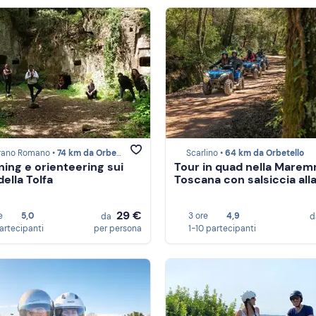
rano Romano •
74 km da Orbetello
Scarlino •
64 km da Orbetello
ning e orienteering sui
Tour in quad nella Mare
ella Tolfa
Toscana con salsiccia all
29 €
e
5,0
3 ore
4,9
da
d
partecipanti
per persona
1-10 partecipanti