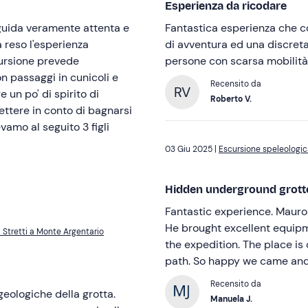
Esperienza da ricodare
 guida veramente attenta e
Fantastica esperienza che co
a reso l'esperienza
di avventura ed una discreta 
cursione prevede
persone con scarsa mobilit
n passaggi in cunicoli e
Recensito da
RV
 un po' di spirito di
Roberto V.
ttere in conto di bagnarsi
vamo al seguito 3 figli
03 Giu 2025 |
Escursione speleologica
Hidden underground grot
Fantastic experience. Mauro
He brought excellent equipm
 Stretti a Monte Argentario
the expedition. The place is 
path. So happy we came and
Recensito da
geologiche della grotta.
Manuela J.