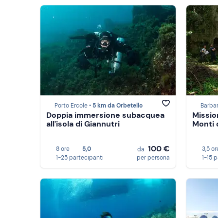
Porto Ercole •
5 km da Orbetello
Barba
Doppia immersione subacquea
Missio
all'isola di Giannutri
Monti d
100 €
8 ore
5,0
3,5 or
da
1-25 partecipanti
per persona
1-15 