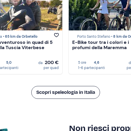
la •
65 km da Orbetello
Porto Santo Stefano •
8 km da Orbet
vventuroso in quad di 5
E-Bike tour tra i colori e i
lla Tuscia Viterbese
profumi della Maremma
200 €
5,0
5 ore
4,6
da
partecipanti
per quad
1-6 partecipanti
pe
Scopri speleologia in Italia
Non riesci propr