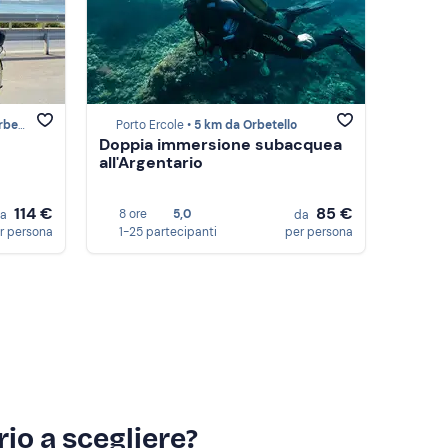
ello
Porto Ercole •
5 km da Orbetello
Doppia immersione subacquea
all'Argentario
114 €
85 €
8 ore
5,0
da
da
r persona
1-25 partecipanti
per persona
io a scegliere?