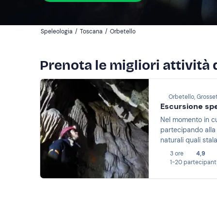
Speleologia
/
Toscana
/
Orbetello
Prenota le migliori attività
Orbetello, Grosse
Escursione spe
Nel momento in cui
partecipando alla 
naturali quali stal
3 ore
4,9
1-20 partecipant