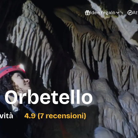
Idee regalo
At
Non sai cosa
regalare?
Esperienze da
Esperie
Gift Card Freedome
regalare
cop
Un regalo digitale che
lascia la libertà di
scegliere esperienze
outdoor in tutta Italia.
 Orbetello
Regala una Gift Card
Laurea
Addi
celi
ività
4.9 (7 recensioni)