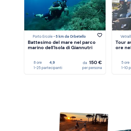
Porto Ercole •
5 km da Orbetello
Vetral
Battesimo del mare nel parco
Tour a
marino dell'Isola di Giannutri
ore ne
150 €
8 ore
4,9
5 ore
da
1-25 partecipanti
per persona
1-10 