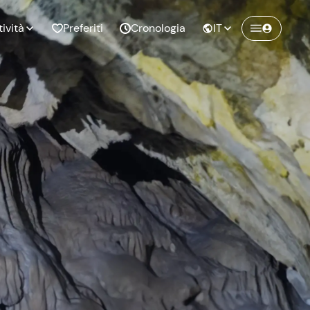
tività
Preferiti
Cronologia
IT
Crea un account Freedome
Unisciti a una community di avventurieri
nze di
Compleanno
come te e colleziona ricordi indimenticabili!
pia
Continua con l'email
o al
Addio al
bato
nubilato