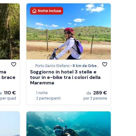
Notte inclusa
Porto Santo Stefano •
8 km da Orbetello
mma
Soggiorno in hotel 3 stelle e
a brace
tour in e-bike tra i colori della
Maremma
110 €
289 €
1 notte
a
da
per quad
2 partecipanti
per 2 persone