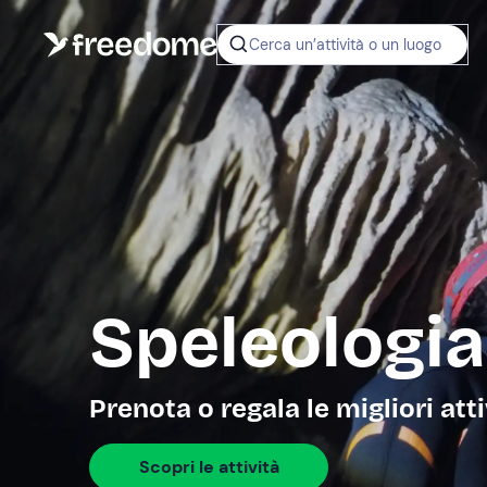
Cerca un’attività o un luogo
Speleologia
Prenota o regala le migliori att
Scopri le attività