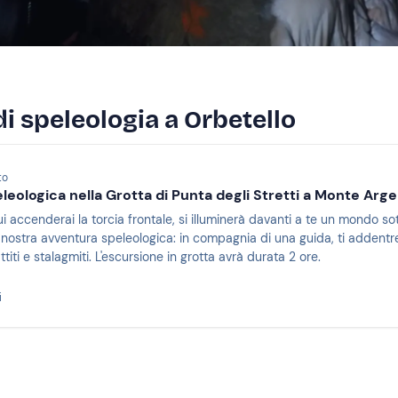
 di speleologia a Orbetello
to
leologica nella Grotta di Punta degli Stretti a Monte Arge
 accenderai la torcia frontale, si illuminerà davanti a te un mondo so
nostra avventura speleologica: in compagnia di una guida, ti addentrera
attiti e stalagmiti. L'escursione in grotta avrà durata 2 ore.
i