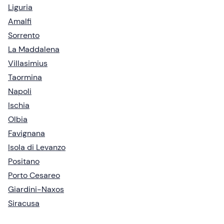
Liguria
Amalfi
Sorrento
La Maddalena
Villasimius
Taormina
Napoli
Ischia
Olbia
Favignana
Isola di Levanzo
Positano
Porto Cesareo
Giardini-Naxos
Siracusa