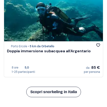
Porto Ercole •
5 km da Orbetello
Doppia immersione subacquea all'Argentario
85 €
8 ore
5,0
da
1-25 partecipanti
per persona
Scopri snorkeling in Italia