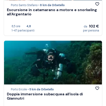
Porto Santo Stefano •
8 km da Orbetello
Escursione in catamarano a motore e snorkeling
all'Argentario
102 €
8,5 ore
4,8
da
1-47 partecipanti
per persona
Porto Ercole •
5 km da Orbetello
Doppia immersione subacquea all'isola di
Giannutri