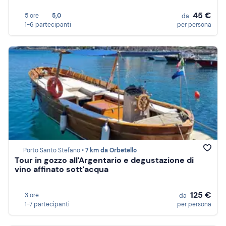
45 €
5 ore
5,0
da
1-6 partecipanti
per persona
Porto Santo Stefano •
7 km da Orbetello
Tour in gozzo all'Argentario e degustazione di
vino affinato sott'acqua
125 €
3 ore
da
1-7 partecipanti
per persona