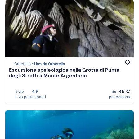
Orbetello •
1 km da Orbetello
Escursione speleologica nella Grotta di Punta
degli Stretti a Monte Argentario
45 €
3 ore
4,9
da
1-20 partecipanti
per persona