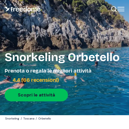
Snorkeling Orbetello
Prenota o regala le migliori attività
4.4 (66 recensioni)
Scopri le attività
Snorkeling
/
Toscana
/
Orbetello