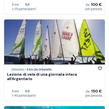
100 €
8 ore
5,0
da
1-25 partecipanti
per persona
Orbetello •
5 km da Orbetello
Lezione di vela di una giornata intera
all'Argentario
150 €
8 ore
5,0
da
1-45 partecipanti
per persona