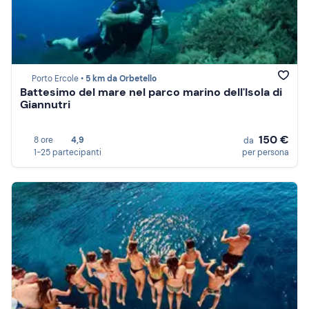
Porto Ercole •
5 km da Orbetello
Battesimo del mare nel parco marino dell'Isola di
Giannutri
150 €
8 ore
4,9
da
1-25 partecipanti
per persona