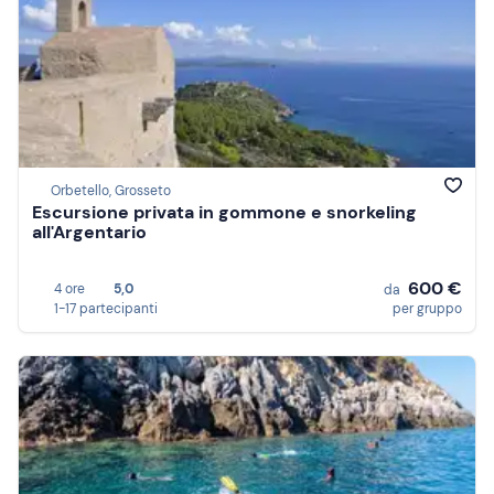
Orbetello, Grosseto
Escursione privata in gommone e snorkeling
all'Argentario
600 €
4 ore
5,0
da
1-17 partecipanti
per gruppo