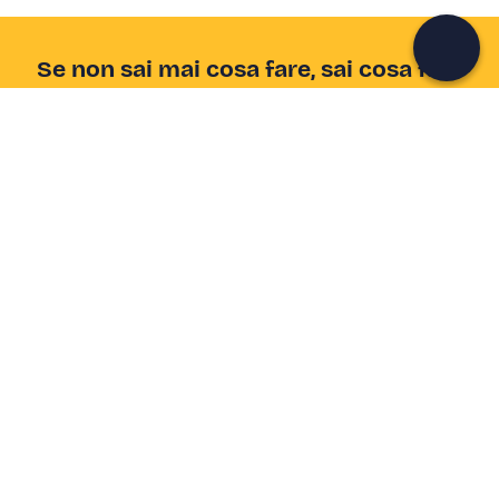
Continua con l'email
Se non sai mai cosa fare, sai cosa fare
Scrivi la tua email e scopri tante alternative all'aperitivo
e al divano
Indirizzo email
Iscriviti ora
Ho letto e accetto la
Privacy Policy
Supporto