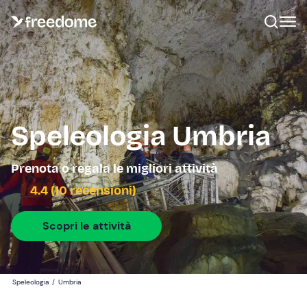
Speleologia Umbria
Prenota o regala le migliori attività
4.4 (10 recensioni)
Scopri le attività
Speleologia
/
Umbria