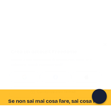
Crea un account Freedome
Unisciti a una community di avventurieri come te e
colleziona ricordi indimenticabili!
Continua con l'email
Se non sai mai cosa fare, sai cosa fare
Scrivi la tua email e scopri tante alternative all'aperitivo