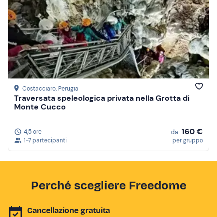
Costacciaro
, Perugia
Traversata speleologica privata nella Grotta di
Monte Cucco
160 €
4,5 ore
da
1-7 partecipanti
per gruppo
Perché scegliere Freedome
Cancellazione gratuita