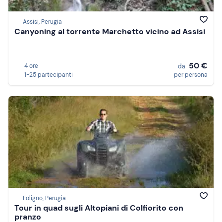
Assisi, Perugia
Canyoning al torrente Marchetto vicino ad Assisi
50 €
4 ore
da
1-25 partecipanti
per persona
Foligno, Perugia
Tour in quad sugli Altopiani di Colfiorito con
pranzo