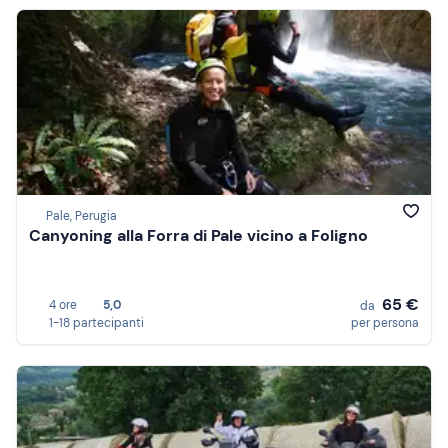
Pale, Perugia
Canyoning alla Forra di Pale vicino a Foligno
65 €
4 ore
5,0
da
1-18 partecipanti
per persona