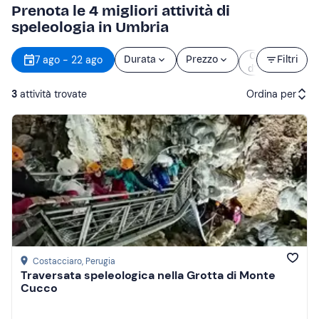
Prenota le 4 migliori attività di
speleologia in Umbria
Orario
7 ago - 22 ago
Durata
Prezzo
Filtri
d’inizio
3
attività trovate
Ordina per
Attività consigliate
Prezzo (crescente)
Prezzo (decrescente)
Recensioni
Costacciaro
, Perugia
Traversata speleologica nella Grotta di Monte
Cucco