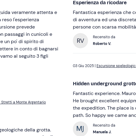
Esperienza da ricodare
 guida veramente attenta e
Fantastica esperienza che co
a reso l'esperienza
di avventura ed una discreta 
cursione prevede
persone con scarsa mobilit
n passaggi in cunicoli e
Recensito da
RV
 un po' di spirito di
Roberto V.
ttere in conto di bagnarsi
vamo al seguito 3 figli
03 Giu 2025 |
Escursione speleologica
Hidden underground grot
Fantastic experience. Mauro
He brought excellent equipm
 Stretti a Monte Argentario
the expedition. The place is 
path. So happy we came and
Recensito da
geologiche della grotta.
Manuela J.