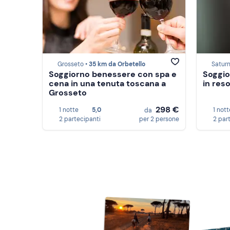
Grosseto •
35 km da Orbetello
Saturn
Soggiorno benessere con spa e
Soggio
cena in una tenuta toscana a
in reso
Grosseto
298 €
1 notte
5,0
1 nott
da
2 partecipanti
per 2 persone
2 par