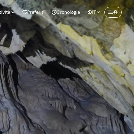
tività
Preferiti
Cronologia
IT
Crea un account Freedome
Unisciti a una community di avventurieri
nze di
Compleanno
come te e colleziona ricordi indimenticabili!
pia
Continua con l'email
o al
Addio al
bato
nubilato