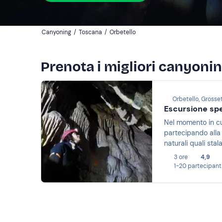
Canyoning
/
Toscana
/
Orbetello
Prenota i migliori canyonin
Orbetello, Grosse
Escursione spe
Nel momento in cui
partecipando alla 
naturali quali stal
3 ore
4,9
1-20 partecipant