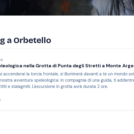
g a Orbetello
to
leologica nella Grotta di Punta degli Stretti a Monte Arge
 accenderai la torcia frontale, si illuminerà davanti a te un mondo so
nostra avventura speleologica: in compagnia di una guida, ti addentrera
attiti e stalagmiti. L'escursione in grotta avrà durata 2 ore.
i