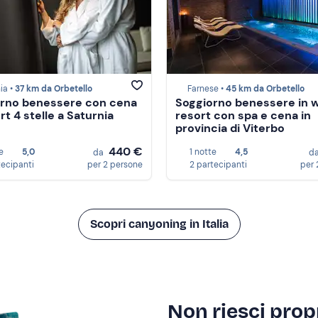
ia •
37 km da Orbetello
Farnese •
45 km da Orbetello
rno benessere con cena
Soggiorno benessere in 
rt 4 stelle a Saturnia
resort con spa e cena in
provincia di Viterbo
440 €
e
5,0
1 notte
4,5
da
d
tecipanti
per 2 persone
2 partecipanti
per 
Scopri canyoning in Italia
Non riesci propr