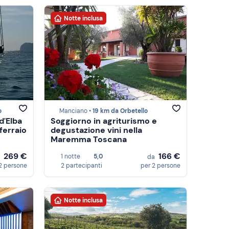
Notte inclusa
o
Manciano •
19 km da Orbetello
d'Elba
Soggiorno in agriturismo e
ferraio
degustazione vini nella
Maremma Toscana
269 €
166 €
1 notte
5,0
a
da
2 persone
2 partecipanti
per 2 persone
Notte inclusa