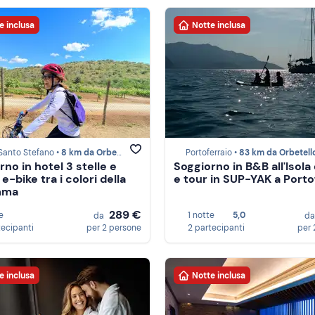
e inclusa
Notte inclusa
Santo Stefano •
8 km da Orbetello
Portoferraio •
83 km da Orbetell
no in hotel 3 stelle e
Soggiorno in B&B all'Isola 
 e-bike tra i colori della
e tour in SUP-YAK a Porto
mma
289 €
e
1 notte
5,0
da
d
tecipanti
per 2 persone
2 partecipanti
per 
e inclusa
Notte inclusa