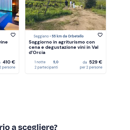
Seggiano •
55 km da Orbetello
wine
Soggiorno in agriturismo con
cena e degustazione vini in Val
d’Orcia
410 €
529 €
1 notte
5,0
a
da
2 persone
2 partecipanti
per 2 persone
io a scegliere?