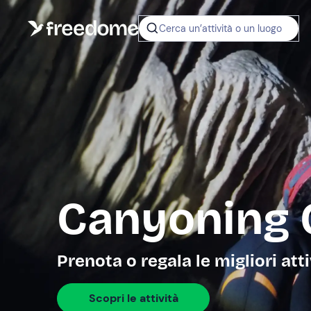
Cerca un’attività o un luogo
Canyoning 
Prenota o regala le migliori att
Scopri le attività