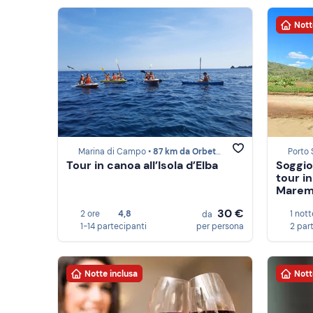
Nott
Marina di Campo •
87 km da Orbetello
Porto 
Tour in canoa all’Isola d’Elba
Soggior
tour in
Mare
30 €
2 ore
4,8
1 nott
da
1-14 partecipanti
per persona
2 par
Notte inclusa
Nott