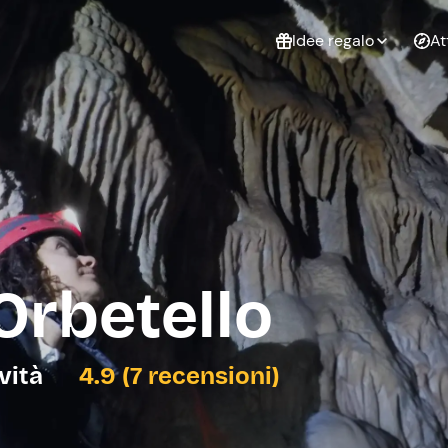
Idee regalo
At
Non sai cosa
regalare?
Esperienze da
Esperie
Gift Card Freedome
regalare
cop
Un regalo digitale che
lascia la libertà di
scegliere esperienze
outdoor in tutta Italia.
Orbetello
Regala una Gift Card
Laurea
Addi
celi
ività
4.9 (7 recensioni)