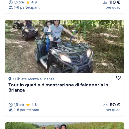
110 €
1,5 ore
4.9
da
1-6 partecipanti
per quad
Sulbiate
, Monza e Brianza
Tour in quad e dimostrazione di falconeria in
Brianza
90 €
1,5 ore
4.8
da
1-5 partecipanti
per quad