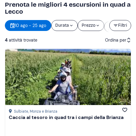
Prenota le migliori 4 escursioni in quad a
Lecco
Orario
10 ago - 25 ago
Durata
Prezzo
Filtri
d’inizio
4
attività trovate
Ordina per
Attività consigliate
Prezzo (crescente)
Prezzo (decrescente)
Recensioni
Sulbiate
, Monza e Brianza
Caccia al tesoro in quad tra i campi della Brianza