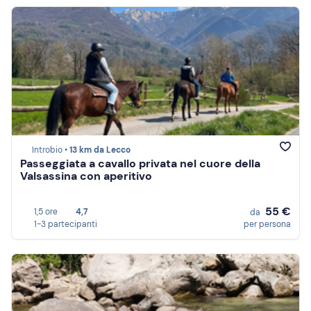
Introbio •
13 km da Lecco
Passeggiata a cavallo privata nel cuore della
Valsassina con aperitivo
55 €
1,5 ore
4,7
da
1-3 partecipanti
per persona