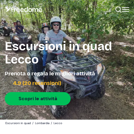
Escursioni in quad
Lecco
Prenota o regala le migliori attività
4.9 (20 recensioni)
Scopri le attività
Escursioni in quad
/
Lombardia
/
Lecco