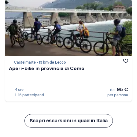
Castelmarte •
13 km da Lecco
Aperi-bike in provincia di Como
95 €
4 ore
da
1-15 partecipanti
per persona
Scopri escursioni in quad in Italia