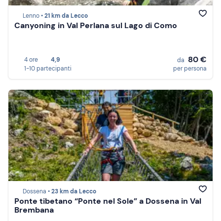
Lenno •
21 km da Lecco
Canyoning in Val Perlana sul Lago di Como
80 €
4 ore
4,9
da
1-10 partecipanti
per persona
Dossena •
23 km da Lecco
Ponte tibetano “Ponte nel Sole” a Dossena in Val
Brembana