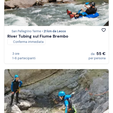
San Pellegrino Terme •
21 km da Lecco
River Tubing sul Fiume Brembo
Conferma immediata
55 €
3 ore
da
1-6 partecipanti
per persona