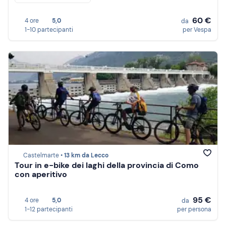
60 €
4 ore
5,0
da
1-10 partecipanti
per Vespa
Castelmarte •
13 km da Lecco
Tour in e-bike dei laghi della provincia di Como
con aperitivo
95 €
4 ore
5,0
da
1-12 partecipanti
per persona