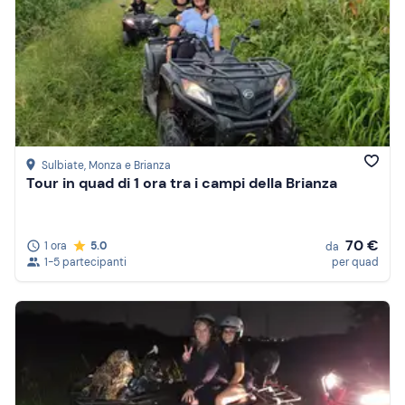
Sulbiate
, Monza e Brianza
Tour in quad di 1 ora tra i campi della Brianza
70 €
1 ora
5.0
da
1-5 partecipanti
per quad