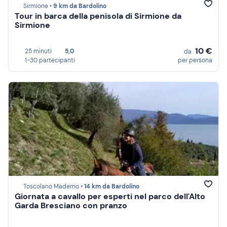
Sirmione •
9 km da Bardolino
Tour in barca della penisola di Sirmione da
Sirmione
10 €
25 minuti
5,0
da
1-30 partecipanti
per persona
Toscolano Maderno •
14 km da Bardolino
Giornata a cavallo per esperti nel parco dell'Alto
Garda Bresciano con pranzo