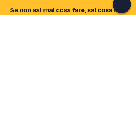
Se non sai mai cosa fare, sai cosa fare
Scrivi la tua email e scopri tante alternative all'aperitivo
e al divano
Indirizzo email
Iscriviti ora
Ho letto e accetto la
Privacy Policy
Supporto
Centro assistenza