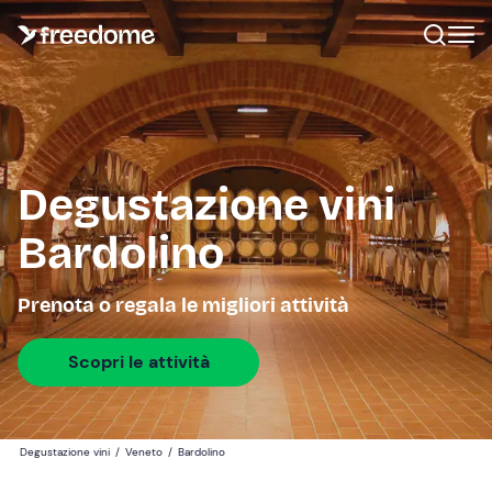
Degustazione vini
Bardolino
Prenota o regala le migliori attività
Scopri le attività
Degustazione vini
/
Veneto
/
Bardolino