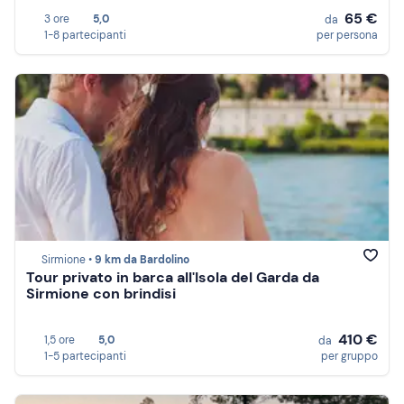
65 €
3 ore
5,0
da
1-8 partecipanti
per persona
Sirmione •
9 km da Bardolino
Tour privato in barca all'Isola del Garda da
Sirmione con brindisi
410 €
1,5 ore
5,0
da
1-5 partecipanti
per gruppo