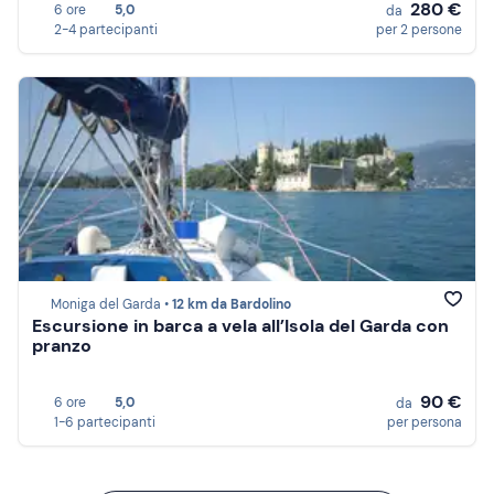
280 €
6 ore
5,0
da
2-4 partecipanti
per 2 persone
Moniga del Garda •
12 km da Bardolino
Escursione in barca a vela all’Isola del Garda con
pranzo
90 €
6 ore
5,0
da
1-6 partecipanti
per persona