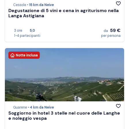
Cessole •
15 km da Neive
Degustazione di 5 vini e cena in agriturismo nella
Langa Astigiana
59 €
3 ore
5,0
da
1-4 partecipanti
per persona
Notte inclusa
Guarene •
4 km da Neive
Soggiorno in hotel 3 stelle nel cuore delle Langhe
e noleggio vespa