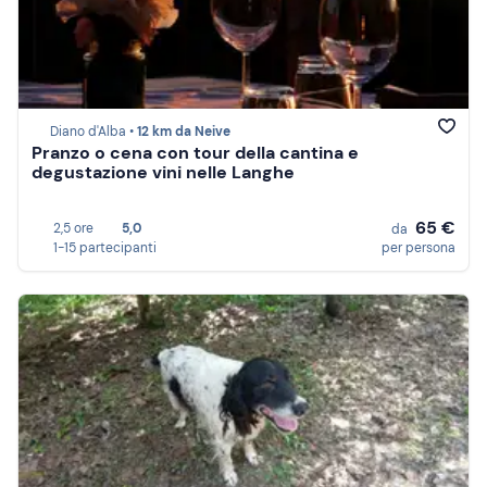
Diano d'Alba •
12 km da Neive
Pranzo o cena con tour della cantina e
degustazione vini nelle Langhe
65 €
2,5 ore
5,0
da
1-15 partecipanti
per persona