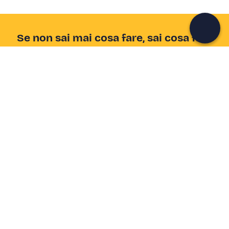
Continua con l'email
Se non sai mai cosa fare, sai cosa fare
Scrivi la tua email e scopri tante alternative all'aperitivo
e al divano
Indirizzo email
Iscriviti ora
Ho letto e accetto la
Privacy Policy
Supporto