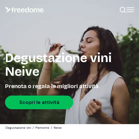
Degustazione vini
Neive
Prenota o regala le migliori attività
Scopri le attività
Degustazione vini
/
Piemonte
/
Neive