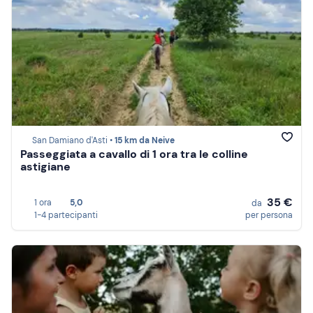
San Damiano d'Asti •
15 km da Neive
Passeggiata a cavallo di 1 ora tra le colline
astigiane
35 €
1 ora
5,0
da
1-4 partecipanti
per persona