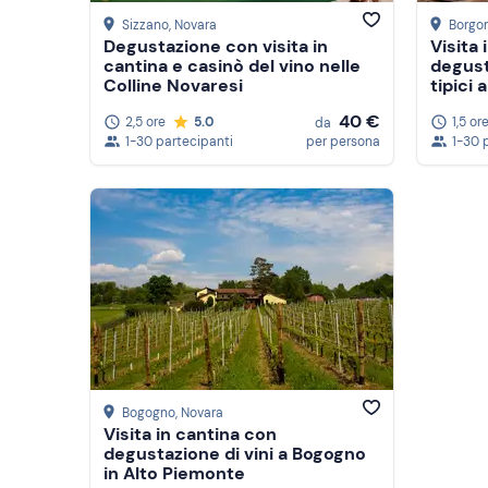
Sizzano
, Novara
Borgo
Degustazione con visita in
Visita 
cantina e casinò del vino nelle
degust
Colline Novaresi
tipici
40 €
2,5 ore
5.0
1,5 or
da
1-30 partecipanti
per persona
1-30 
Bogogno
, Novara
Visita in cantina con
degustazione di vini a Bogogno
in Alto Piemonte