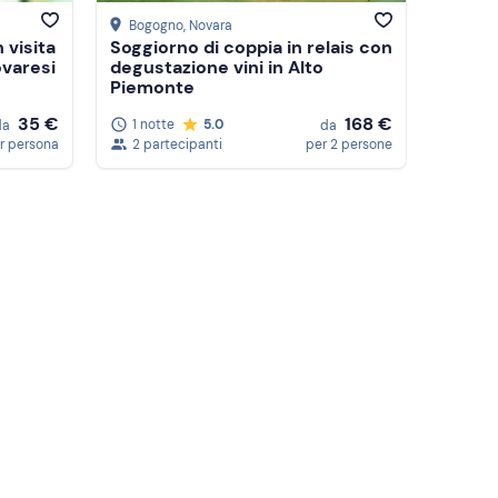
Bogogno
, Novara
 visita
Soggiorno di coppia in relais con
ovaresi
degustazione vini in Alto
Piemonte
35 €
168 €
1 notte
5.0
da
da
r persona
2 partecipanti
per 2 persone