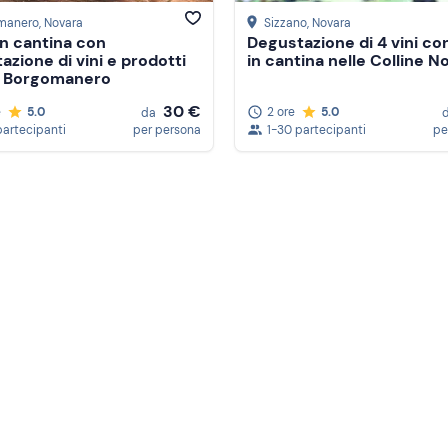
manero
, Novara
Sizzano
, Novara
in cantina con
Degustazione di 4 vini con
azione di vini e prodotti
in cantina nelle Colline N
 a Borgomanero
30 €
e
5.0
2 ore
5.0
da
partecipanti
per persona
1-30 partecipanti
pe