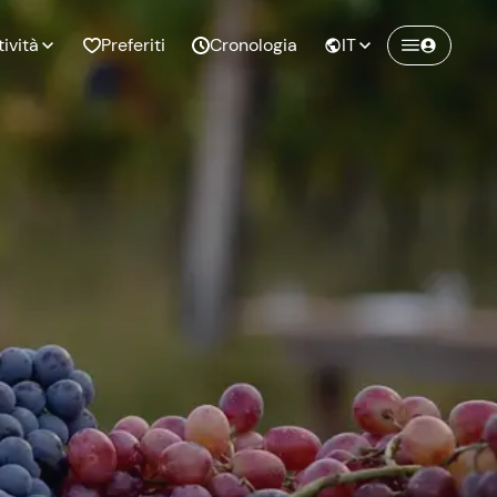
tività
Preferiti
Cronologia
IT
Crea un account Freedome
Unisciti a una community di avventurieri
nze di
Compleanno
come te e colleziona ricordi indimenticabili!
pia
Continua con l'email
o al
Addio al
bato
nubilato