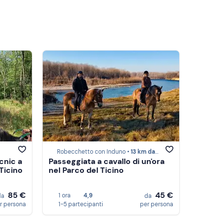
Robecchetto con Induno •
13 km da Novara
cnic a
Passeggiata a cavallo di un'ora
Ticino
nel Parco del Ticino
85 €
45 €
1 ora
4,9
da
da
r persona
1-5 partecipanti
per persona