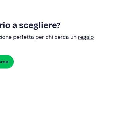
io a scegliere?
uzione perfetta per chi cerca un
regalo
dome