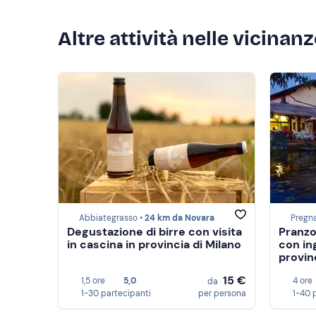
Altre attività nelle vicinan
Abbiategrasso •
24 km da Novara
Pregn
Degustazione di birre con visita
Pranzo
in cascina in provincia di Milano
con in
provin
15 €
1,5 ore
5,0
4 ore
da
1-30 partecipanti
per persona
1-40 