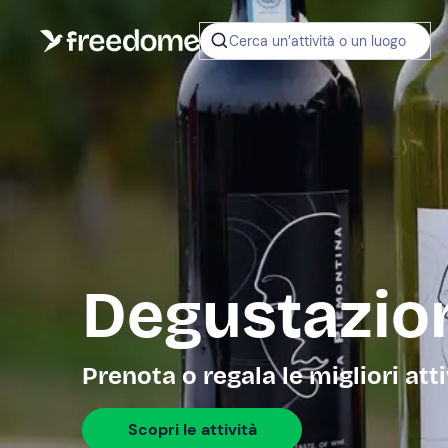
Cerca un’attività o un luogo
Degustazion
Prenota o regala le migliori att
Scopri le attività