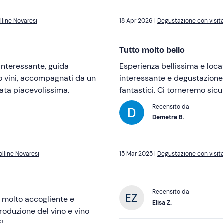
lline Novaresi
18 Apr 2026 |
Degustazione con visita
Tutto molto bello
 interessante, guida
Esperienza bellissima e locat
ro vini, accompagnati da un
interessante e degustazione 
tata piacevolissima.
fantastici. Ci torneremo
Recensito da
Demetra B.
olline Novaresi
15 Mar 2025 |
Degustazione con visita
Recensito da
Elisa Z.
produzione del vino e vino
!