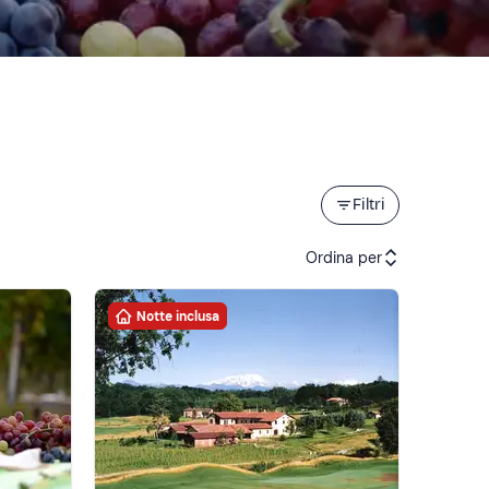
Filtri
Ordina per
Notte inclusa
Attività consigliate
Prezzo (crescente)
Prezzo (decrescente)
Recensioni