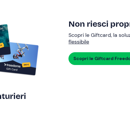
Non riesci propr
Scopri le Giftcard, la sol
flessibile
Scopri le Giftcard Free
turieri