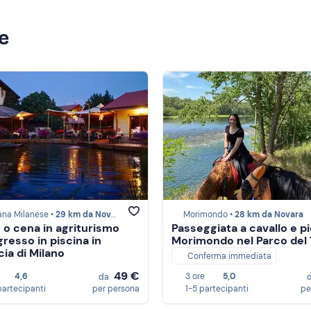
ze
ana Milanese •
29 km da Novara
Morimondo •
28 km da Novara
 o cena in agriturismo
Passeggiata a cavallo e pi
gresso in piscina in
Morimondo nel Parco del 
cia di Milano
Conferma immediata
49 €
4,6
3 ore
5,0
da
partecipanti
per persona
1-5 partecipanti
pe