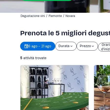
Degustazione vini
/
Piemonte
/
Novara
Prenota le 5 migliori degus
Orar
6 ago - 21 ago
Durata
Prezzo
d’iniz
5
attività trovate