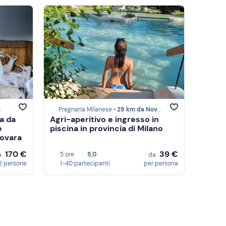
a
Pregnana Milanese •
29 km da Novara
a da
Agri-aperitivo e ingresso in
e
piscina in provincia di Milano
Novara
170 €
39 €
5 ore
5,0
a
da
2 persone
1-40 partecipanti
per persona