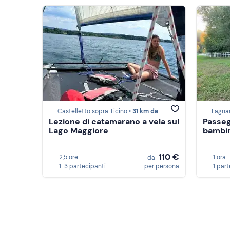
Castelletto sopra Ticino •
31 km da Novara
Fagna
Lezione di catamarano a vela sul
Passeg
Lago Maggiore
bambin
110 €
2,5 ore
1 ora
da
1-3 partecipanti
per persona
1 par