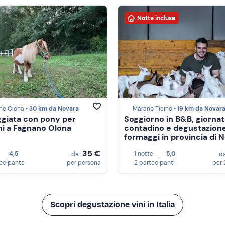
Notte inclusa
no Olona •
30 km da Novara
Marano Ticino •
19 km da Novar
giata con pony per
Soggiorno in B&B, giornat
i a Fagnano Olona
contadino e degustazion
formaggi in provincia di 
35 €
4,5
1 notte
5,0
da
d
tecipante
per persona
2 partecipanti
per 
Scopri degustazione vini in Italia