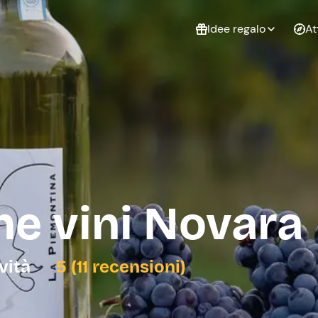
Idee regalo
At
Non sai cosa
regalare?
Esperienze da
Esperie
Gift Card Freedome
regalare
cop
Un regalo digitale che
lascia la libertà di
scegliere esperienze
outdoor in tutta Italia.
e vini Novara
Regala una Gift Card
Laurea
Addi
celi
ività
5 (11 recensioni)