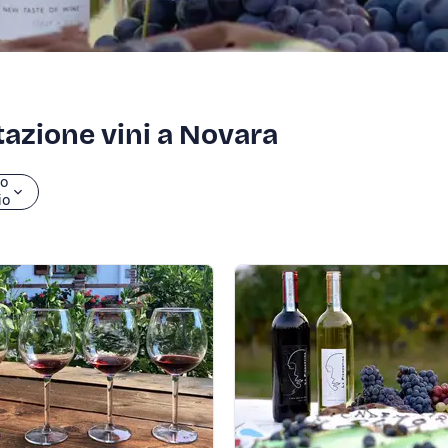
tazione vini a Novara
io
io