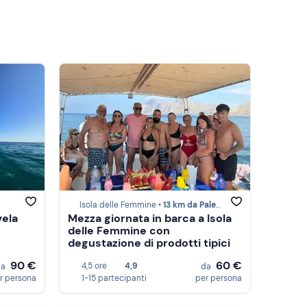
Isola delle Femmine •
13 km da Palermo
vela
Mezza giornata in barca a Isola
delle Femmine con
degustazione di prodotti tipici
90 €
60 €
4,5 ore
4,9
da
da
r persona
1-15 partecipanti
per persona