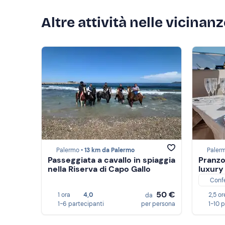
Altre attività nelle vicinan
Palermo •
13 km da Palermo
Paler
Passeggiata a cavallo in spiaggia
Pranzo
nella Riserva di Capo Gallo
luxury
Conf
50 €
1 ora
4,0
2,5 or
da
1-6 partecipanti
per persona
1-10 