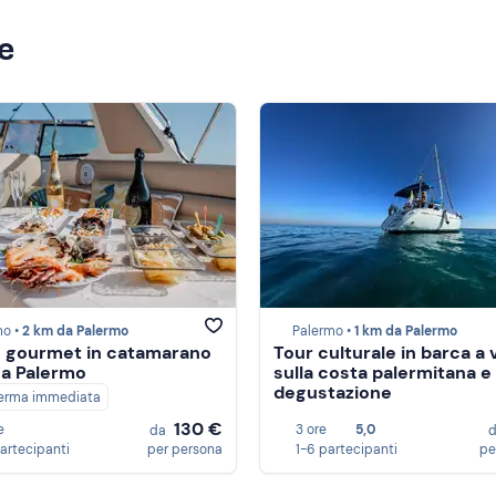
ze
mo •
2 km da Palermo
Palermo •
1 km da Palermo
 gourmet in catamarano
Tour culturale in barca a 
 a Palermo
sulla costa palermitana e
degustazione
erma immediata
130 €
e
3 ore
5,0
da
partecipanti
per persona
1-6 partecipanti
pe