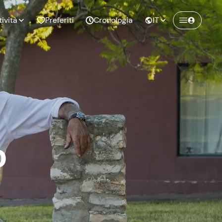
tività
Preferiti
Cronologia
IT
Crea un account Freedome
Unisciti a una community di avventurieri
nze di
Compleanno
come te e colleziona ricordi indimenticabili!
pia
o
Continua con l'email
o al
Addio al
bato
nubilato