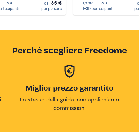
35 €
5,0
1,5 ore
5,0
da
partecipanti
per persona
1-30 partecipanti
pe
Perché scegliere Freedome
Miglior prezzo garantito
i
Lo stesso della guida: non applichiamo
commissioni