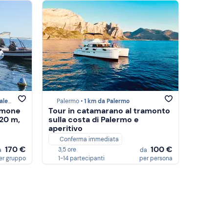
ermo
Palermo •
1 km da Palermo
mmone
Tour in catamarano al tramonto
,20 m,
sulla costa di Palermo e
aperitivo
Conferma immediata
170 €
100 €
3,5 ore
a
da
er gruppo
1-14 partecipanti
per persona