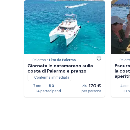
Palermo •
1 km da Palermo
Paler
Giornata in catamarano sulla
Escurs
costa di Palermo e pranzo
la cos
aperit
Conferma immediata
170 €
7 ore
5,0
4 ore
da
1-14 partecipanti
per persona
1-10 