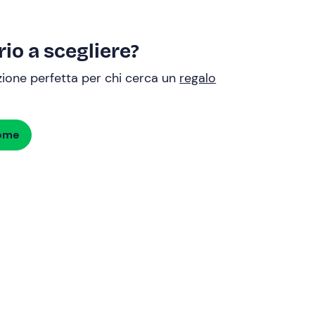
io a scegliere?
uzione perfetta per chi cerca un
regalo
dome