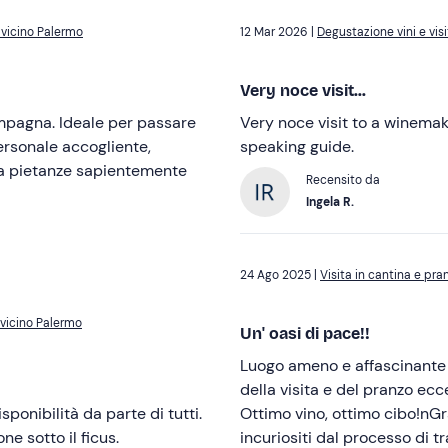
 vicino Palermo
12 Mar 2026 |
Degustazione vini e vis
Very noce visit...
ampagna. Ideale per passare
Very noce visit to a winemak
ersonale accogliente,
speaking guide.
da pietanze sapientemente
Recensito da
Ingela R.
24 Ago 2025 |
Visita in cantina e pr
 vicino Palermo
Un' oasi di pace!!
Luogo ameno e affascinante 
della visita e del pranzo ec
sponibilità da parte di tutti.
Ottimo vino, ottimo cibo!nG
e sotto il ficus.
incuriositi dal processo di t