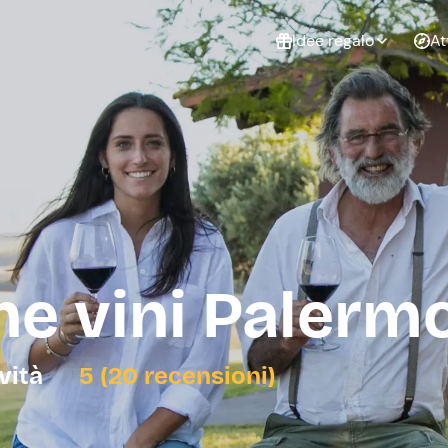
Idee regalo
At
Non sai cosa
regalare?
Esperienze da
Esperie
Gift Card Freedome
regalare
cop
Un regalo digitale che
lascia la libertà di
scegliere esperienze
outdoor in tutta Italia.
e vini Palerm
Regala una Gift Card
Laurea
Addi
celi
ività
5 (20 recensioni)