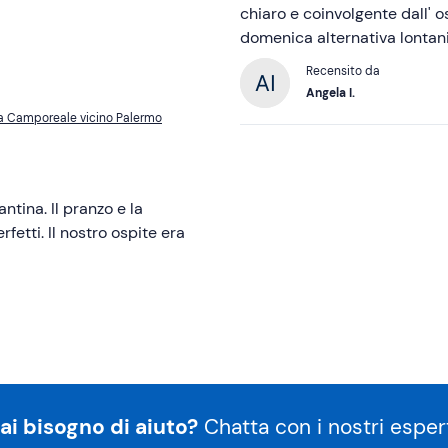
chiaro e coinvolgente dall' o
domenica alternativa lontani 
Recensito da
Angela I.
i a Camporeale vicino Palermo
tina. Il pranzo e la
etti. Il nostro ospite era
ai bisogno di aiuto?
Chatta con i nostri espert