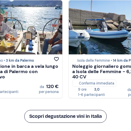
mo •
3 km da Palermo
Isola delle Femmine •
14 km da Pal
ione in barca a vela lungo
Noleggio giornaliero go
ta di Palermo con
a Isola delle Femmine - 6
ivo
40 CV
Conferma immediata
120 €
da
9 ore
3,0
d
partecipanti
per persona
1-6 partecipanti
p
Scopri degustazione vini in Italia