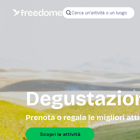
Cerca un’attività o un luogo
Degustazion
Prenota o regala le migliori att
Scopri le attività