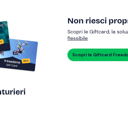
Non riesci propr
Scopri le Giftcard, la sol
flessibile
Scopri le Giftcard Free
turieri