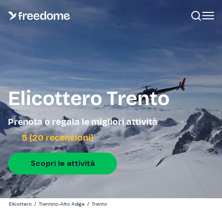
Elicottero Trento
Prenota o regala le migliori attività
5 (20 recensioni)
Scopri le attività
Elicottero
/
Trentino-Alto Adige
/
Trento