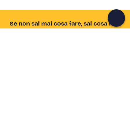
Continua con l'email
Se non sai mai cosa fare, sai cosa fare
Scrivi la tua email e scopri tante alternative all'aperitivo
e al divano
Indirizzo email
Iscriviti ora
Ho letto e accetto la
Privacy Policy