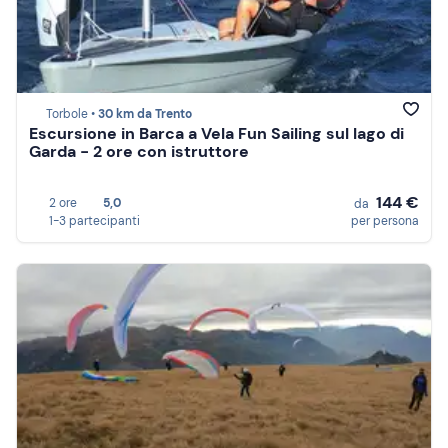
Torbole •
30 km da Trento
Escursione in Barca a Vela Fun Sailing sul lago di
Garda - 2 ore con istruttore
144 €
2 ore
5,0
da
1-3 partecipanti
per persona