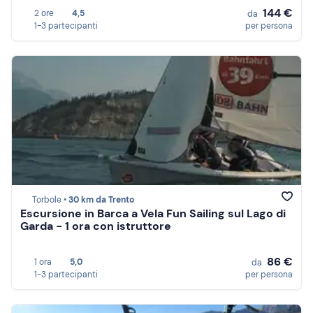
144 €
2 ore
4,5
da
1-3 partecipanti
per persona
Torbole •
30 km da Trento
Escursione in Barca a Vela Fun Sailing sul Lago di
Garda - 1 ora con istruttore
86 €
1 ora
5,0
da
1-3 partecipanti
per persona