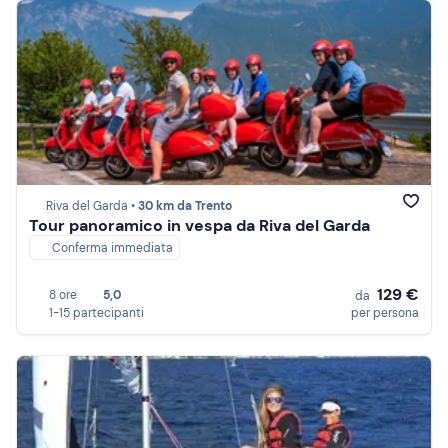
Riva del Garda •
30 km da Trento
Tour panoramico in vespa da Riva del Garda
Conferma immediata
129 €
8 ore
5,0
da
1-15 partecipanti
per persona