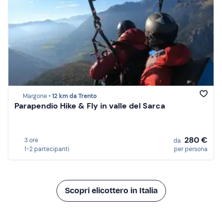
Margone •
12 km da Trento
Parapendio Hike & Fly in valle del Sarca
280 €
3 ore
da
1-2 partecipanti
per persona
Scopri elicottero in Italia