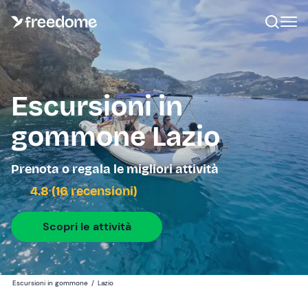
Escursioni in
gommone Lazio
Prenota o regala le migliori attività
4.8 (16 recensioni)
Scopri le attività
Escursioni in gommone
/
Lazio