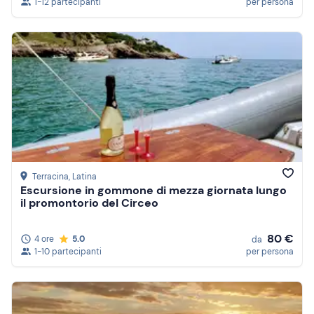
1-12 partecipanti
per persona
Terracina
, Latina
Escursione in gommone di mezza giornata lungo
il promontorio del Circeo
80 €
4 ore
5.0
da
1-10 partecipanti
per persona