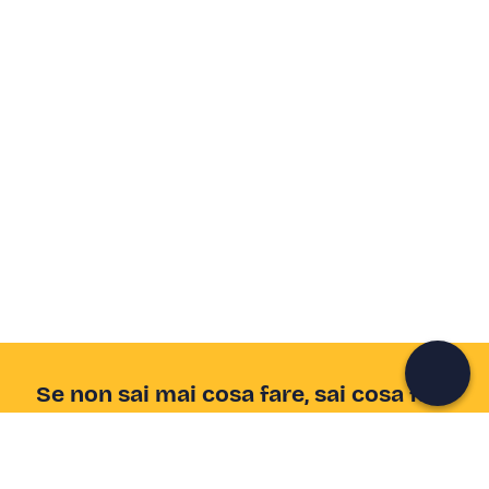
Crea un account Freedome
Unisciti a una community di avventurieri come te e
colleziona ricordi indimenticabili!
Continua con l'email
Se non sai mai cosa fare, sai cosa fare
Scrivi la tua email e scopri tante alternative all'aperitivo
e al divano