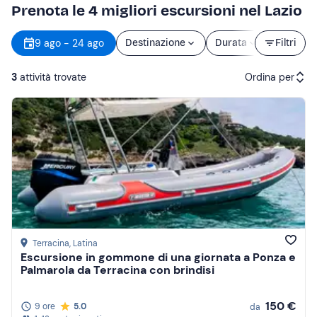
Prenota le 4 migliori escursioni nel Lazio
9 ago - 24 ago
Destinazione
Durata
Filtri
Prezzo
3
attività trovate
Ordina per
Attività consigliate
Prezzo (crescente)
Prezzo (decrescente)
Recensioni
Terracina
, Latina
Escursione in gommone di una giornata a Ponza e
Palmarola da Terracina con brindisi
150 €
9 ore
5.0
da