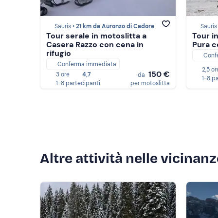
Sauris •
21 km da Auronzo di Cadore
Sauris
Tour serale in motoslitta a
Tour i
Casera Razzo con cena in
Pura c
rifugio
Conf
Conferma immediata
2,5 or
150 €
3 ore
4,7
da
1-8 p
1-8 partecipanti
per motoslitta
Altre attività nelle vicinan