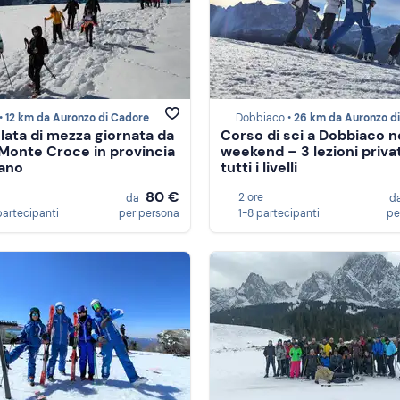
•
12 km da Auronzo di Cadore
Dobbiaco •
26 km da Auronzo di Cad
lata di mezza giornata da
Corso di sci a Dobbiaco n
Monte Croce in provincia
weekend – 3 lezioni priva
zano
tutti i livelli
80 €
2 ore
da
d
partecipanti
per persona
1-8 partecipanti
pe