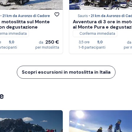
 •
21 km da Auronzo di Cadore
Sauris •
21 km da Auronzo di Ca
n motoslitta sul Monte
Avventura di 3 ore in mot
on degustazione
al Monte Pura e degustaz
erma immediata
Conferma immediata
250 €
e
5,0
3,5 ore
5,0
da
d
artecipanti
per motoslitta
1-8 partecipanti
per 
Scopri escursioni in motoslitta in Italia
ze