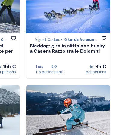
ore
Vigo di Cadore •
16 km da Auronzo di Cadore
el
Sleddog: giro in slitta con husky
te per
a Casera Razzo tra le Dolomiti
155 €
95 €
1 ora
5,0
a
da
r persona
1-3 partecipanti
per persona