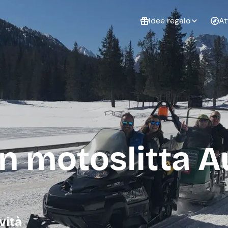
Idee regalo
At
Non sai cosa
regalare?
Esperienze da
Esperie
Gift Card Freedome
regalare
cop
Un regalo digitale che
lascia la libertà di
scegliere esperienze
outdoor in tutta Italia.
in motoslitta A
Regala una Gift Card
Laurea
Addi
celi
vità