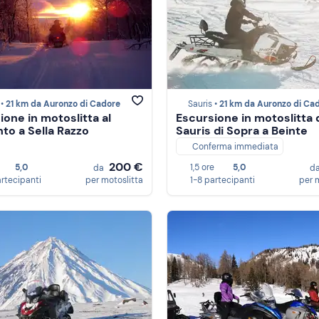
 •
21 km da Auronzo di Cadore
Sauris •
21 km da Auronzo di Ca
ione in motoslitta al
Escursione in motoslitta 
to a Sella Razzo
Sauris di Sopra a Beinte
Conferma immediata
200 €
5,0
1,5 ore
5,0
da
d
artecipanti
per motoslitta
1-8 partecipanti
per 