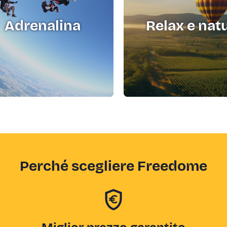
Adrenalina
Relax e nat
Perché scegliere Freedome