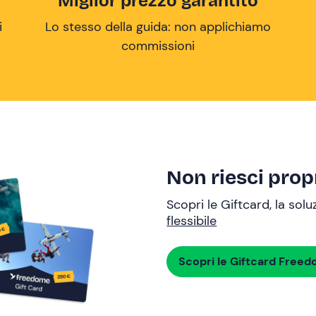
Miglior prezzo garantito
i
Lo stesso della guida: non applichiamo
commissioni
Non riesci propr
Scopri le Giftcard, la sol
flessibile
Scopri le Giftcard Free