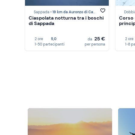
Sappada •
19 km da Auronzo di Cadore
Dobbi
Ciaspolata notturna tra i boschi
Corso 
di Sappada
princi
25 €
2 ore
5,0
2 ore
da
1-50 partecipanti
per persona
1-8 p