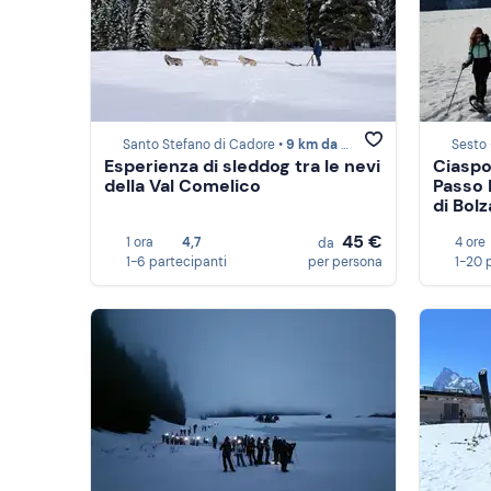
Santo Stefano di Cadore •
9 km da Auronzo di Cadore
Sesto 
Esperienza di sleddog tra le nevi
Ciaspo
della Val Comelico
Passo 
di Bol
45 €
1 ora
4,7
4 ore
da
1-6 partecipanti
per persona
1-20 