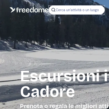
Cerca un’attività o un luogo
Escursioni 
Cadore
Prenota o regala le migliori atti