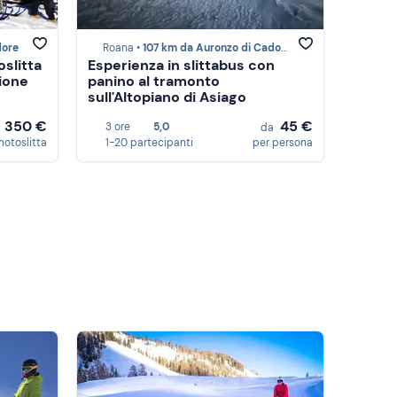
dore
Roana •
107 km da Auronzo di Cadore
oslitta
Esperienza in slittabus con
ione
panino al tramonto
sull'Altopiano di Asiago
350 €
45 €
3 ore
5,0
a
da
motoslitta
1-20 partecipanti
per persona