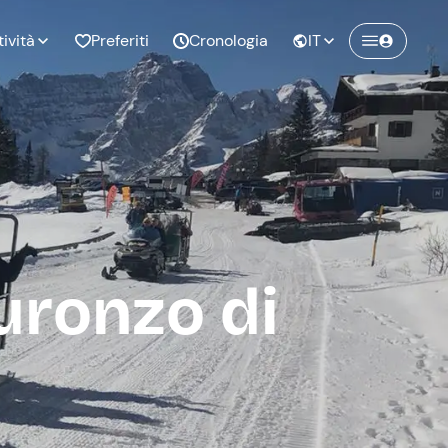
tività
Preferiti
Cronologia
IT
Crea un account Freedome
Unisciti a una community di avventurieri
nze di
Compleanno
come te e colleziona ricordi indimenticabili!
pia
uronzo di
Continua con l'email
o al
Addio al
bato
nubilato