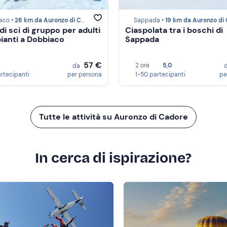
aco •
26 km da Auronzo di Cadore
Sappada •
19 km da Auronzo di Cad
di sci di gruppo per adulti
Ciaspolata tra i boschi di
pianti a Dobbiaco
Sappada
57 €
2 ore
5,0
da
artecipanti
per persona
1-50 partecipanti
pe
Tutte le attività su Auronzo di Cadore
In cerca di ispirazione?