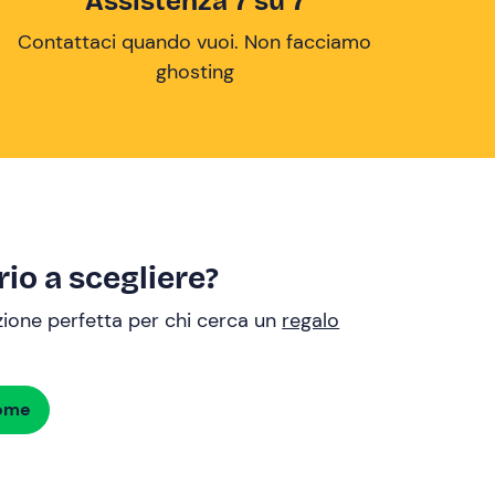
Assistenza 7 su 7
Contattaci quando vuoi. Non facciamo
ghosting
io a scegliere?
uzione perfetta per chi cerca un
regalo
dome