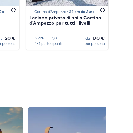
ore
Cortina d'Ampezzo •
24 km da Auronzo di Cadore
Lezione privata di sci a Cortina
d'Ampezzo per tutti i livelli
20 €
170 €
2 ore
5,0
da
da
r persona
1-4 partecipanti
per persona