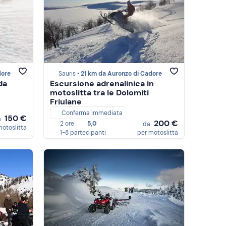
dore
Sauris •
21 km da Auronzo di Cadore
da
Escursione adrenalinica in
motoslitta tra le Dolomiti
Friulane
Conferma immediata
150 €
a
200 €
2 ore
5,0
da
motoslitta
1-8 partecipanti
per motoslitta