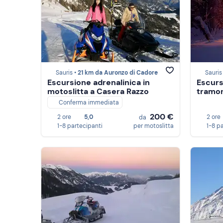
Sauris •
21 km da Auronzo di Cadore
Sauris
Escursione adrenalinica in
Escurs
motoslitta a Casera Razzo
tramon
Conferma immediata
200 €
2 ore
5,0
2 ore
da
1-8 partecipanti
per motoslitta
1-8 p