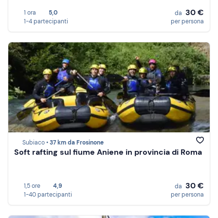
30 €
1 ora
5,0
da
1-4 partecipanti
per persona
Subiaco •
37 km da Frosinone
Soft rafting sul fiume Aniene in provincia di Roma
30 €
1,5 ore
4,9
da
1-40 partecipanti
per persona