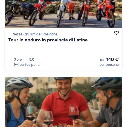
Sezze •
29 km da Frosinone
Tour in enduro in provincia di Latina
140 €
3 ore
5,0
da
1-4 partecipanti
per persona