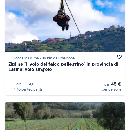
Rocca Massima •
36 km da Frosinone
Zipline "Il volo del falco pellegrino" in provincia di
Latina: volo singolo
45 €
1 ora
4,9
da
1-10 partecipanti
per persona