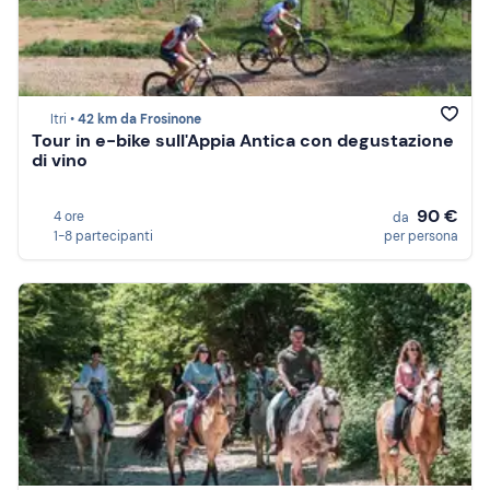
Itri •
42 km da Frosinone
Tour in e-bike sull'Appia Antica con degustazione
di vino
90 €
4 ore
da
1-8 partecipanti
per persona