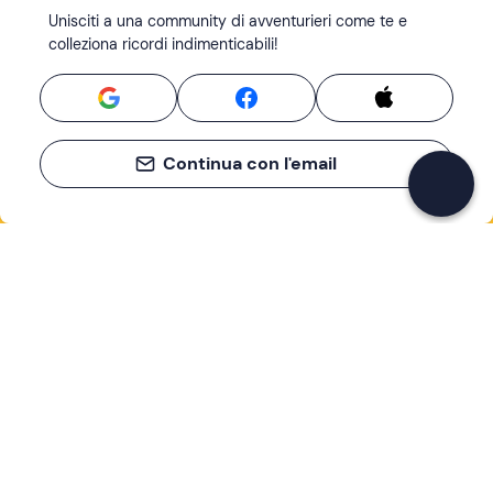
Unisciti a una community di avventurieri come te e
colleziona ricordi indimenticabili!
Continua con l'email
Se non sai mai cosa fare, sai cosa fare
Scrivi la tua email e scopri tante alternative all'aperitivo
e al divano
Indirizzo email
Iscriviti ora
Ho letto e accetto la
Privacy Policy