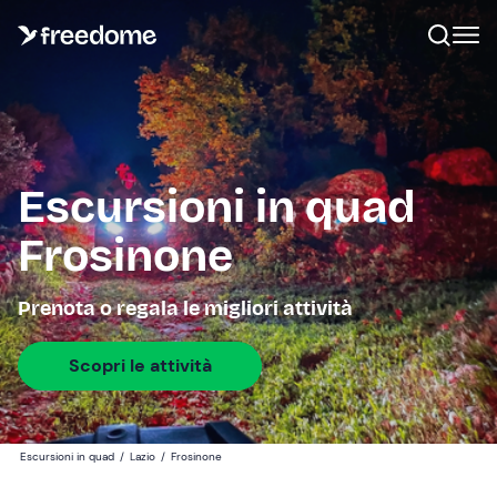
Escursioni in quad
Frosinone
Prenota o regala le migliori attività
Scopri le attività
Escursioni in quad
/
Lazio
/
Frosinone