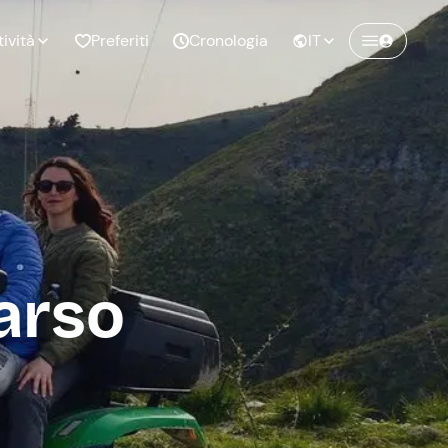
tività
Preferiti
Cronologia
IT
Crea un account Freedome
Unisciti a una community di avventurieri
nze di
Compleanno
come te e colleziona ricordi indimenticabili!
pia
arso
Continua con l'email
o al
Addio al
bato
nubilato