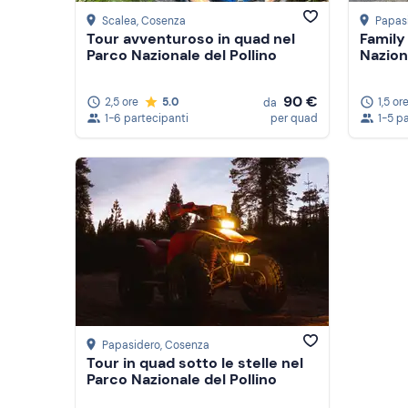
Scalea
, Cosenza
Papas
Tour avventuroso in quad nel
Family
Parco Nazionale del Pollino
Nazion
90 €
2,5 ore
5.0
1,5 or
da
1-6 partecipanti
per quad
1-5 p
Papasidero
, Cosenza
Tour in quad sotto le stelle nel
Parco Nazionale del Pollino