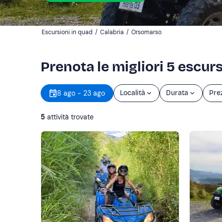
Escursioni in quad
/
Calabria
/
Orsomarso
Prenota le migliori 5 escur
8 ago - 23 ago
Località
Durata
Pre
5
attività trovate