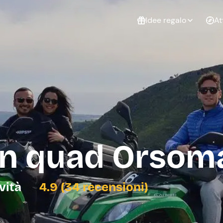
Idee regalo
At
Non sai cosa
regalare?
Esperienze da
Esperie
Gift Card Freedome
regalare
cop
Un regalo digitale che
lascia la libertà di
scegliere esperienze
outdoor in tutta Italia.
 in quad Orsom
Regala una Gift Card
Laurea
Addi
celi
ività
4.9 (34 recensioni)