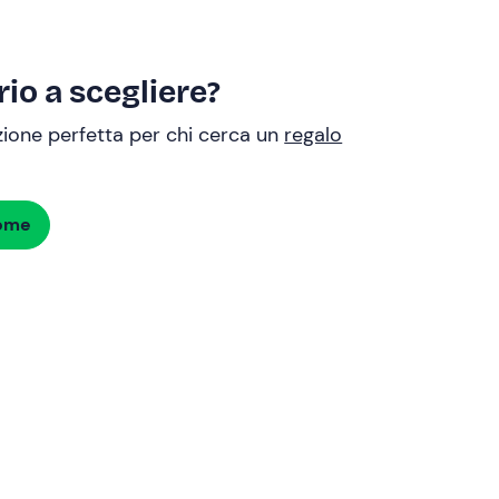
io a scegliere?
uzione perfetta per chi cerca un
regalo
dome