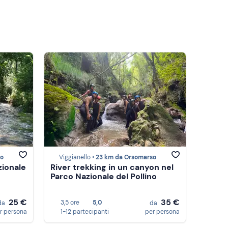
so
Viggianello •
23 km da Orsomarso
zionale
River trekking in un canyon nel
Parco Nazionale del Pollino
25 €
35 €
3,5 ore
5,0
da
da
r persona
1-12 partecipanti
per persona