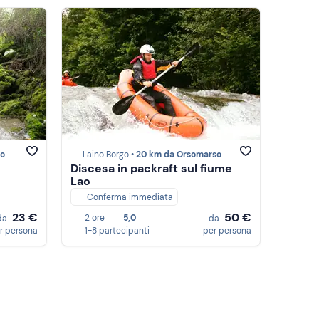
so
Laino Borgo •
20 km da Orsomarso
Discesa in packraft sul fiume
Lao
Conferma immediata
23 €
50 €
2 ore
5,0
da
da
r persona
1-8 partecipanti
per persona