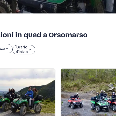
sioni in quad a Orsomarso
Orario
zzo
d’inizio