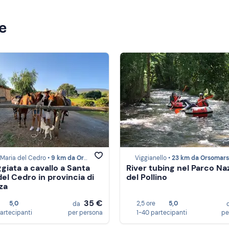
ze
Maria del Cedro •
9 km da Orsomarso
Viggianello •
23 km da Orsomar
giata a cavallo a Santa
River tubing nel Parco Na
del Cedro in provincia di
del Pollino
za
35 €
5,0
2,5 ore
5,0
da
partecipanti
per persona
1-40 partecipanti
pe