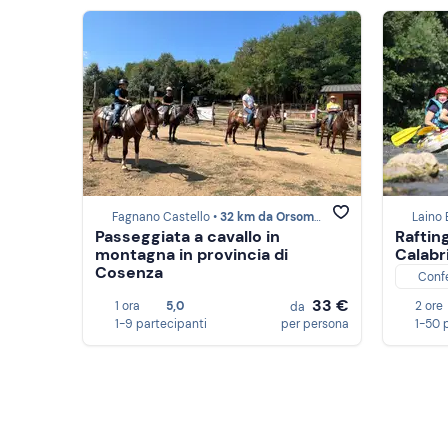
Fagnano Castello •
32 km da Orsomarso
Laino 
Passeggiata a cavallo in
Rafting
montagna in provincia di
Calabr
Cosenza
Conf
33 €
1 ora
5,0
2 ore
da
1-9 partecipanti
per persona
1-50 