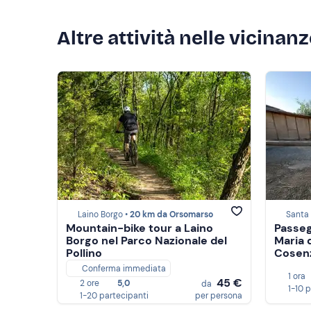
Altre attività nelle vicinan
Laino Borgo •
20 km da Orsomarso
Santa 
Mountain-bike tour a Laino
Passeg
Borgo nel Parco Nazionale del
Maria 
Pollino
Cosen
Conferma immediata
1 ora
45 €
2 ore
5,0
da
1-10 
1-20 partecipanti
per persona