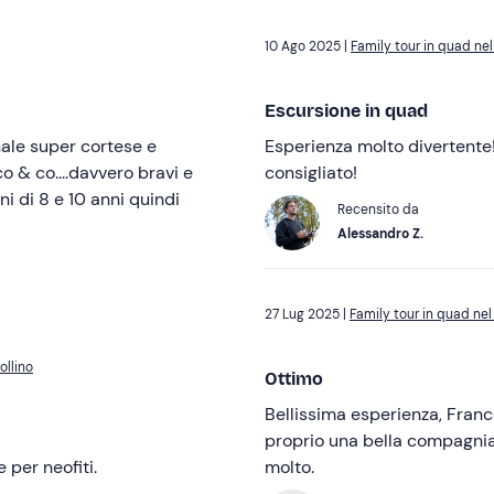
10 Ago 2025 |
Family tour in quad nel
Escursione in quad
nale super cortese e
Esperienza molto divertente
 & co....davvero bravi e
consigliato!
i di 8 e 10 anni quindi
Recensito da
Alessandro Z.
27 Lug 2025 |
Family tour in quad nel
ollino
Ottimo
Bellissima esperienza, France
proprio una bella compagnia. 
per neofiti.
molto.