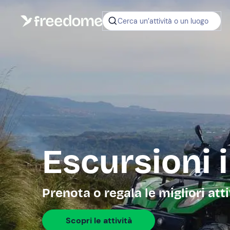
Cerca un’attività o un luogo
Escursioni
Prenota o regala le migliori att
Scopri le attività