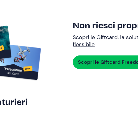
Non riesci propr
Scopri le Giftcard, la sol
flessibile
Scopri le Giftcard Free
turieri