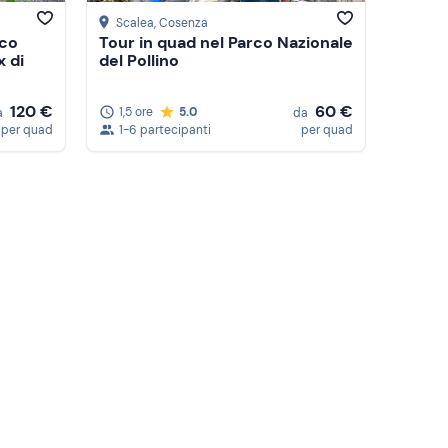
Scalea
, Cosenza
rco
Tour in quad nel Parco Nazionale
x di
del Pollino
120 €
60 €
1,5 ore
5.0
a
da
per quad
1-6 partecipanti
per quad