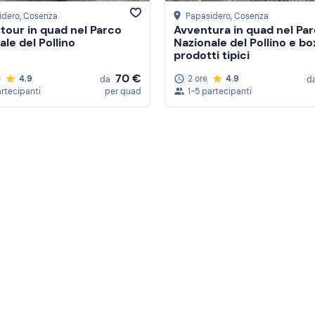
idero
, Cosenza
Papasidero
, Cosenza
 tour in quad nel Parco
Avventura in quad nel Pa
ale del Pollino
Nazionale del Pollino e bo
prodotti tipici
70 €
e
4.9
2 ore
4.9
da
d
artecipanti
per quad
1-5 partecipanti