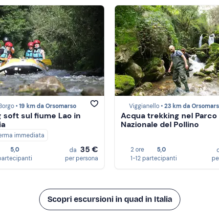
Borgo •
19 km da Orsomarso
Viggianello •
23 km da Orsomar
 soft sul fiume Lao in
Acqua trekking nel Parco
ia
Nazionale del Pollino
erma immediata
35 €
5,0
2 ore
5,0
da
partecipanti
per persona
1-12 partecipanti
pe
Scopri escursioni in quad in Italia