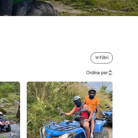
Filtri
Ordina per
Attività consigliate
Prezzo (crescente)
Prezzo (decrescente)
Recensioni