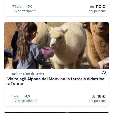
110 €
7,5 ore
5,0
da
1-6 partecipanti
per persona
Torino •
8 km da Torino
Visita agli Alpaca del Monviso in fattoria didattica
a Torino
18 €
1 ora
4,9
da
1-20 partecipanti
per persona