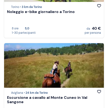
Torino •
3 km da Torino
Noleggio e-bike giornaliero a Torino
40 €
8 ore
5,0
da
1-30 partecipanti
per persona
Avigliana •
24 km da Torino
Escursione a cavallo al Monte Cuneo in Val
Sangone