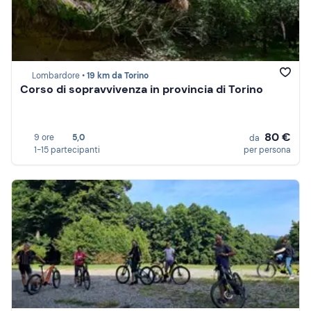
Lombardore •
19 km da Torino
Corso di sopravvivenza in provincia di Torino
80 €
9 ore
5,0
da
1-15 partecipanti
per persona