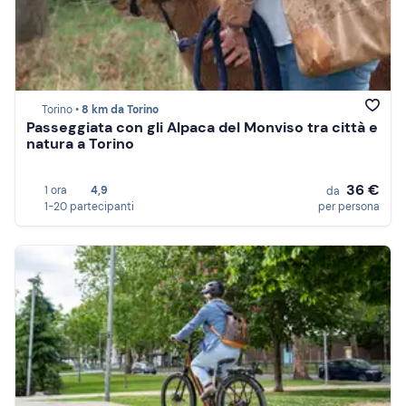
Torino •
8 km da Torino
Passeggiata con gli Alpaca del Monviso tra città e
natura a Torino
36 €
1 ora
4,9
da
1-20 partecipanti
per persona