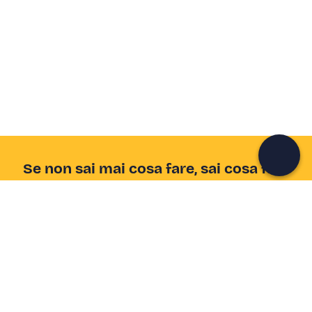
Crea un account Freedome
Unisciti a una community di avventurieri come te e
colleziona ricordi indimenticabili!
Continua con l'email
Se non sai mai cosa fare, sai cosa fare
Scrivi la tua email e scopri tante alternative all'aperitivo
e al divano
Indirizzo email
Iscriviti ora