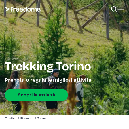
Trekking Torino
Prenota o regala le migliori attività
Scopri le attività
Trekking
/
Piemonte
/
Torino