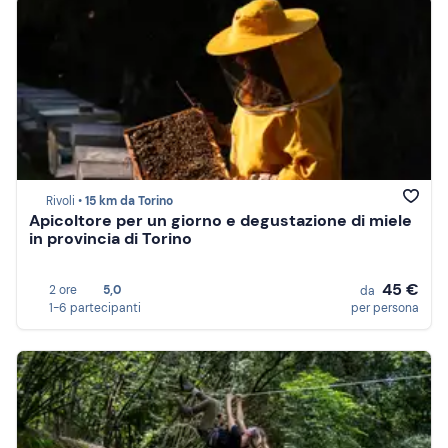
Rivoli •
15 km da Torino
Apicoltore per un giorno e degustazione di miele
in provincia di Torino
45 €
2 ore
5,0
da
1-6 partecipanti
per persona