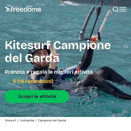
Kitesurf Campione
del Garda
Prenota o regala le migliori attività
5 (14 recensioni)
Scopri le attività
Kitesurf
/
Lombardia
/
Campione del Garda