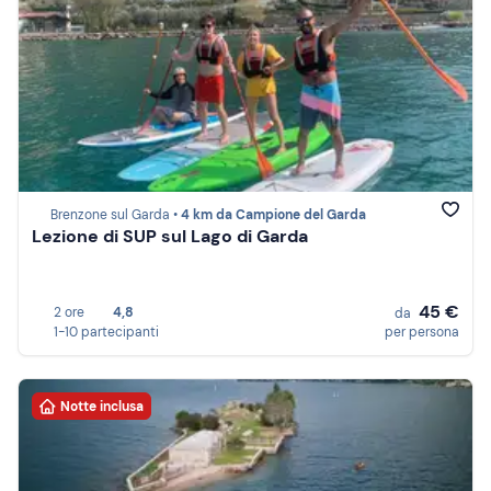
Brenzone sul Garda •
4 km da Campione del Garda
Lezione di SUP sul Lago di Garda
45 €
2 ore
4,8
da
1-10 partecipanti
per persona
Notte inclusa