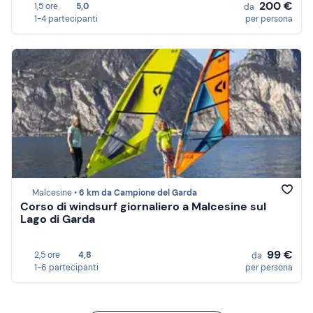
200 €
1,5 ore
5,0
da
1-4 partecipanti
per persona
Malcesine •
6 km da Campione del Garda
Corso di windsurf giornaliero a Malcesine sul
Lago di Garda
99 €
2,5 ore
4,8
da
1-6 partecipanti
per persona