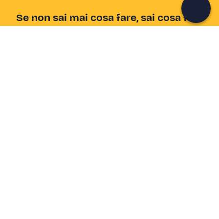
Se non sai mai cosa fare, sai cosa fare
Scrivi la tua email e scopri tante alternative all'aperitivo
e al divano
Indirizzo email
Iscriviti ora
Ho letto e accetto la
Privacy Policy
Supporto
Centro assistenza