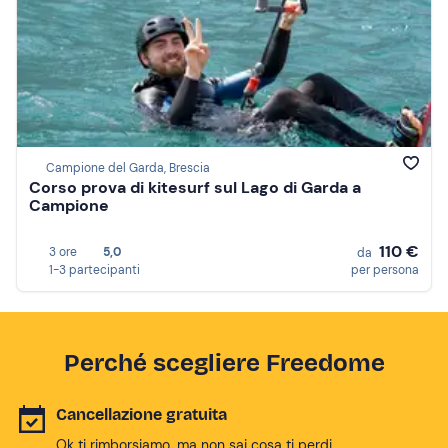
Campione del Garda, Brescia
Corso prova di kitesurf sul Lago di Garda a
Campione
110 €
3 ore
5,0
da
1-3 partecipanti
per persona
Perché scegliere Freedome
Cancellazione gratuita
Ok ti rimborsiamo, ma non sai cosa ti perdi