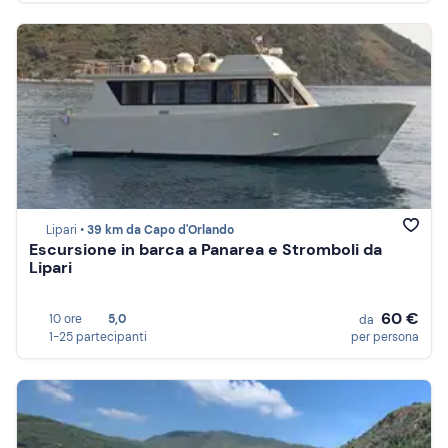
Lipari •
39 km da Capo d'Orlando
Escursione in barca a Panarea e Stromboli da
Lipari
60 €
10 ore
5,0
da
1-25 partecipanti
per persona