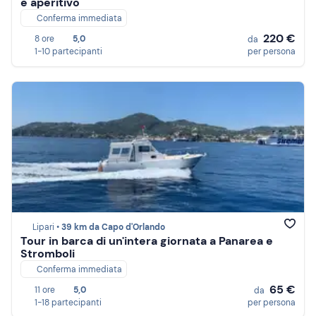
e aperitivo
Conferma immediata
220 €
8 ore
5,0
da
1-10 partecipanti
per persona
Lipari •
39 km da Capo d'Orlando
Tour in barca di un'intera giornata a Panarea e
Stromboli
Conferma immediata
65 €
11 ore
5,0
da
1-18 partecipanti
per persona