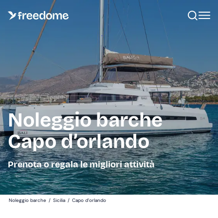
Noleggio barche
Capo d’orlando
Prenota o regala le migliori attività
Noleggio barche
/
Sicilia
/
Capo d’orlando