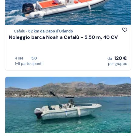
Cefalù •
62 km da Capo d'Orlando
Noleggio barca Noah a Cefalù - 5.50 m, 40 CV
120 €
4 ore
5,0
da
1-8 partecipanti
per gruppo