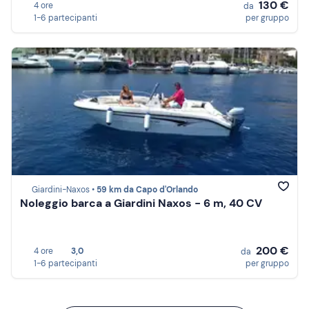
130 €
4 ore
da
1-6 partecipanti
per gruppo
Giardini-Naxos •
59 km da Capo d'Orlando
Noleggio barca a Giardini Naxos - 6 m, 40 CV
200 €
4 ore
3,0
da
1-6 partecipanti
per gruppo