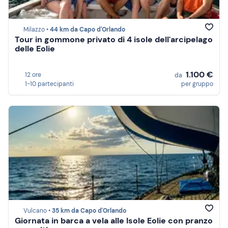
Milazzo •
44 km da Capo d'Orlando
Tour in gommone privato di 4 isole dell'arcipelago
delle Eolie
1.100 €
12 ore
da
1-10 partecipanti
per gruppo
Vulcano •
35 km da Capo d'Orlando
Giornata in barca a vela alle Isole Eolie con pranzo