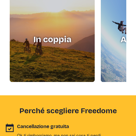
In coppia
Adr
Perché scegliere Freedome
Cancellazione gratuita
Ok ti rimborsiamo, ma non sai cosa ti perdi