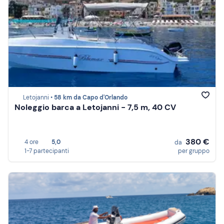
Letojanni •
58 km da Capo d'Orlando
Noleggio barca a Letojanni - 7,5 m, 40 CV
380 €
4 ore
5,0
da
1-7 partecipanti
per gruppo