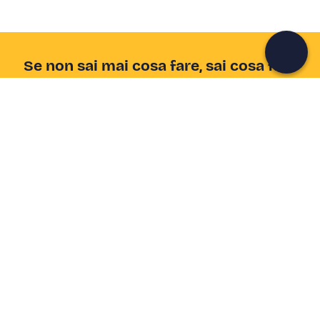
Continua con l'email
Se non sai mai cosa fare, sai cosa fare
Scrivi la tua email e scopri tante alternative all'aperitivo
e al divano
Indirizzo email
Iscriviti ora
Ho letto e accetto la
Privacy Policy