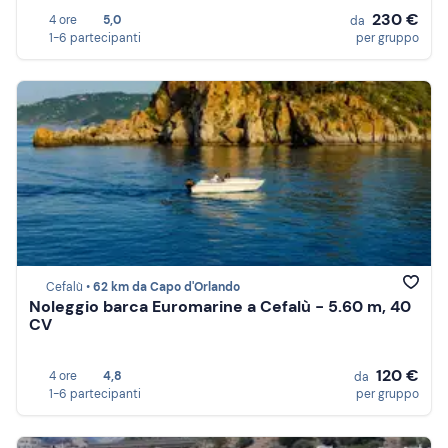
230 €
4 ore
5,0
da
1-6 partecipanti
per gruppo
Cefalù •
62 km da Capo d'Orlando
Noleggio barca Euromarine a Cefalù - 5.60 m, 40
CV
120 €
4 ore
4,8
da
1-6 partecipanti
per gruppo