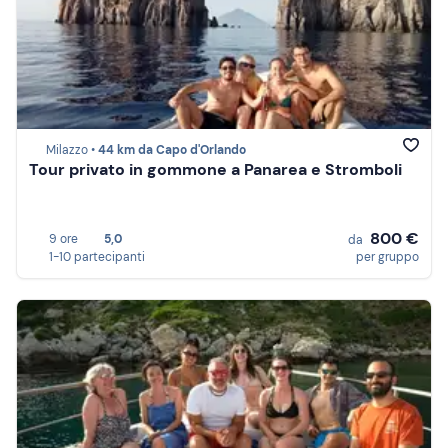
Milazzo •
44 km da Capo d'Orlando
Tour privato in gommone a Panarea e Stromboli
800 €
9 ore
5,0
da
1-10 partecipanti
per gruppo