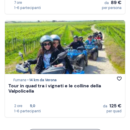
89 €
7 ore
da
1-6 partecipanti
per persona
Fumane •
14 km da Verona
Tour in quad tra i vigneti e le colline della
Valpolicella
125 €
2 ore
5,0
da
1-6 partecipanti
per quad