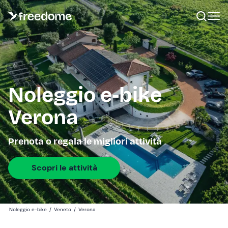
Noleggio e-bike
Verona
Prenota o regala le migliori attività
Scopri le attività
Noleggio e-bike
/
Veneto
/
Verona