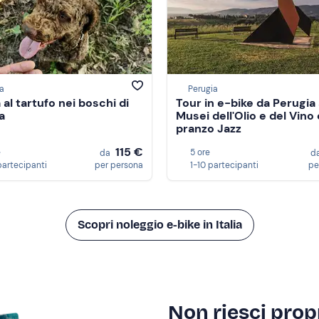
a
Perugia
al tartufo nei boschi di
Tour in e-bike da Perugia 
a
Musei dell'Olio e del Vino
pranzo Jazz
115 €
e
5 ore
da
d
partecipanti
per persona
1-10 partecipanti
pe
Scopri noleggio e-bike in Italia
Non riesci propr