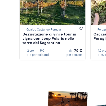
Gualdo Cattaneo, Perugia
Perugi
Degustazione di vini e tour in
Caccia 
vigna con Jeep Polaris nelle
Perugi
terre del Sagrantino
75 €
2 ore
5,0
1,5 or
da
1-5 partecipanti
per persona
1-40 