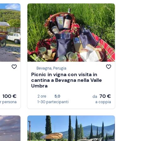
Bevagna, Perugia
Picnic in vigna con visita in
cantina a Bevagna nella Valle
Umbra
100 €
70 €
2 ore
5,0
a
da
r persona
1-30 partecipanti
a coppia