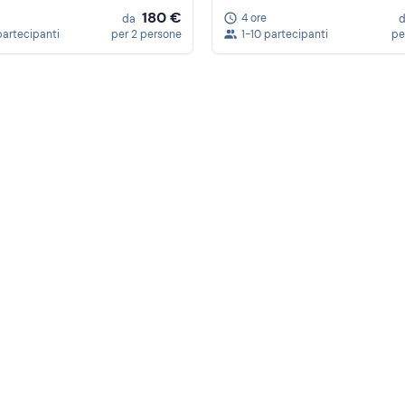
180 €
4 ore
da
partecipanti
per 2 persone
1-10 partecipanti
pe