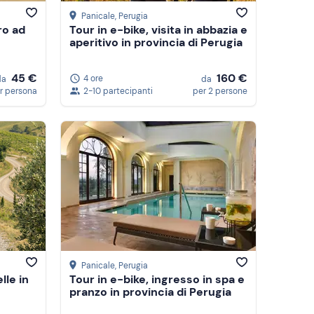
Panicale
, Perugia
ro ad
Tour in e-bike, visita in abbazia e
aperitivo in provincia di Perugia
160 €
45 €
4 ore
da
da
2-10 partecipanti
per 2 persone
r persona
Panicale
, Perugia
lle in
Tour in e-bike, ingresso in spa e
pranzo in provincia di Perugia