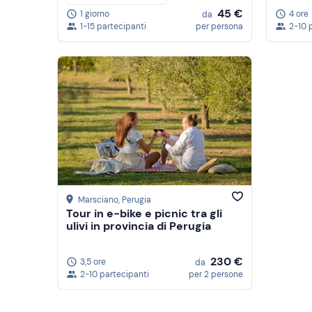
45 €
4 ore
1 giorno
da
2-10 
1-15 partecipanti
per persona
Marsciano
, Perugia
Tour in e-bike e picnic tra gli
ulivi in provincia di Perugia
230 €
3,5 ore
da
2-10 partecipanti
per 2 persone