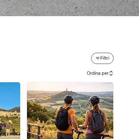
Filtri
Ordina per
Attività consigliate
Prezzo (crescente)
Prezzo (decrescente)
Recensioni