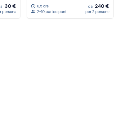
30 €
240 €
6,5 ore
da
da
r persona
2-10 partecipanti
per 2 persone