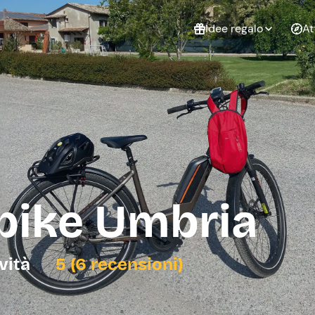
Idee regalo
At
Non sai cosa
regalare?
Esperienze da
Esperie
Gift Card Freedome
regalare
cop
Un regalo digitale che
lascia la libertà di
scegliere esperienze
outdoor in tutta Italia.
bike Umbria
Regala una Gift Card
Laurea
Addi
celi
ività
5 (6 recensioni)