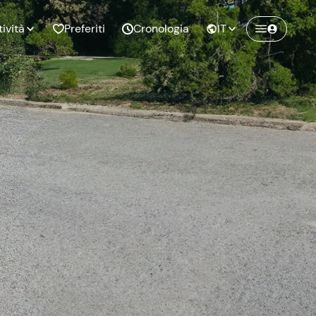
tività
Preferiti
Cronologia
IT
Crea un account Freedome
Unisciti a una community di avventurieri
nze di
Compleanno
come te e colleziona ricordi indimenticabili!
pia
Continua con l'email
o al
Addio al
bato
nubilato