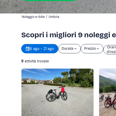
Noleggio e-bike
/
Umbria
Scopri i migliori 9 noleggi 
Orar
6 ago - 21 ago
Durata
Prezzo
d’iniz
9
attività trovate