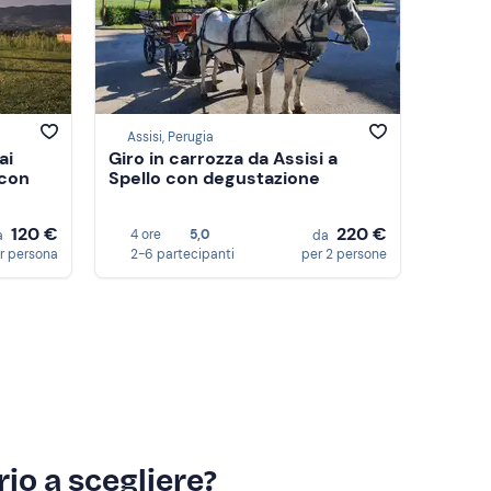
Assisi, Perugia
ai
Giro in carrozza da Assisi a
 con
Spello con degustazione
120 €
220 €
4 ore
5,0
a
da
r persona
2-6 partecipanti
per 2 persone
io a scegliere?