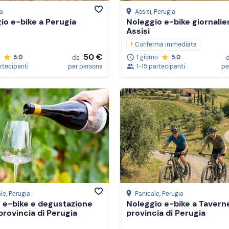
a
Assisi
, Perugia
io e-bike a Perugia
Noleggio e-bike giornalie
Assisi
Conferma immediata
50 €
5.0
1 giorno
5.0
da
artecipanti
per persona
1-15 partecipanti
pe
le
, Perugia
Panicale
, Perugia
n e-bike e degustazione
Noleggio e-bike a Taverne
 provincia di Perugia
provincia di Perugia