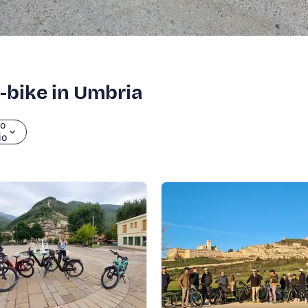
e-bike in Umbria
io
io