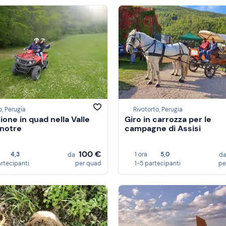
o, Perugia
Rivotorto, Perugia
ione in quad nella Valle
Giro in carrozza per le
notre
campagne di Assisi
100 €
4,3
1 ora
5,0
da
d
artecipanti
per quad
1-5 partecipanti
pe