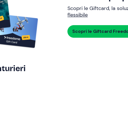
Scopri le Giftcard, la sol
flessibile
Scopri le Giftcard Free
turieri