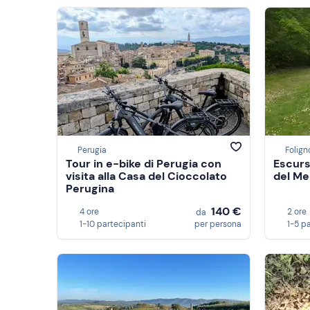
Perugia
Folign
Tour in e-bike di Perugia con
Escurs
visita alla Casa del Cioccolato
del Me
Perugina
140 €
4 ore
2 ore
da
1-10 partecipanti
per persona
1-5 p