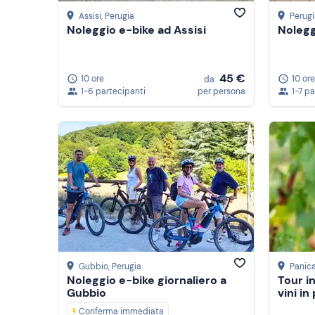
Assisi
, Perugia
Perugi
Noleggio e-bike ad Assisi
Nolegg
45 €
10 ore
10 ore
da
1-6 partecipanti
per persona
1-7 p
Gubbio
, Perugia
Panica
Noleggio e-bike giornaliero a
Tour i
Gubbio
vini in
Conferma immediata