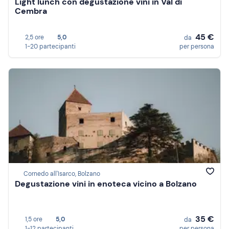
Light lunch con degustazione vini in Val di
Cembra
45 €
2,5 ore
5,0
da
1-20 partecipanti
per persona
Cornedo all'Isarco, Bolzano
Degustazione vini in enoteca vicino a Bolzano
35 €
1,5 ore
5,0
da
1-12 partecipanti
per persona