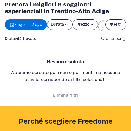
Prenota i migliori 6 soggiorni
esperienziali in Trentino-Alto Adige
Orario
7 ago - 22 ago
Durata
Prezzo
Filtri
d’inizio
0
attività trovate
Ordina per
Attività consigliate
Nessun risultato
Prezzo (crescente)
Abbiamo cercato per mari e per monti
,
ma nessuna
Prezzo (decrescente)
attività corrisponde ai filtri selezionati
.
Recensioni
Elimina filtri
Perché scegliere Freedome