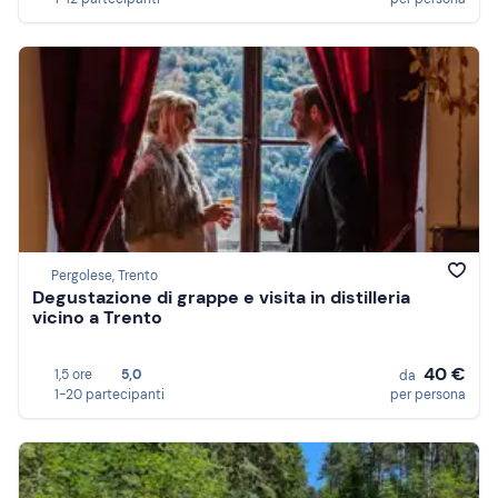
Pergolese, Trento
Degustazione di grappe e visita in distilleria
vicino a Trento
40 €
1,5 ore
5,0
da
1-20 partecipanti
per persona