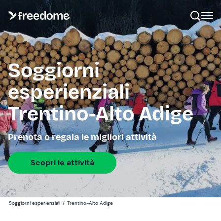
Soggiorni
esperienziali
Trentino-Alto Adige
Prenota o regala le migliori attività
Scopri le attività
Soggiorni esperienziali
/
Trentino-Alto Adige