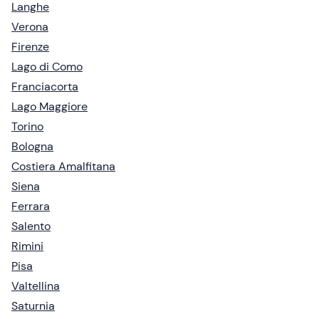
Langhe
Verona
Firenze
Lago di Como
Franciacorta
Lago Maggiore
Torino
Bologna
Costiera Amalfitana
Siena
Ferrara
Salento
Rimini
Pisa
Valtellina
Saturnia