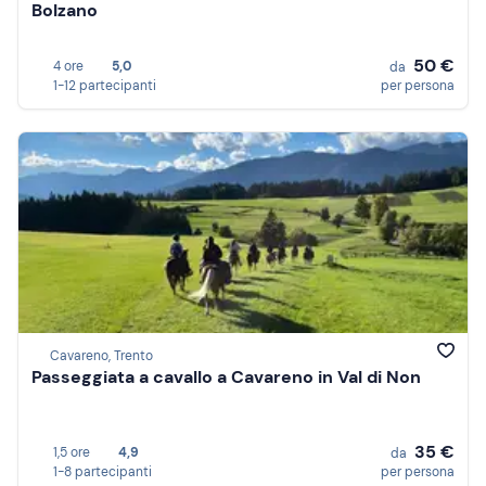
Bolzano
50 €
4 ore
5,0
da
1-12 partecipanti
per persona
Cavareno, Trento
Passeggiata a cavallo a Cavareno in Val di Non
35 €
1,5 ore
4,9
da
1-8 partecipanti
per persona