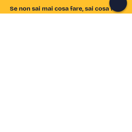
Se non sai mai cosa fare, sai cosa fare
Scrivi la tua email e scopri tante alternative all'aperitivo
e al divano
Indirizzo email
Iscriviti ora
Ho letto e accetto la
Privacy Policy
Supporto
Centro assistenza
Azienda