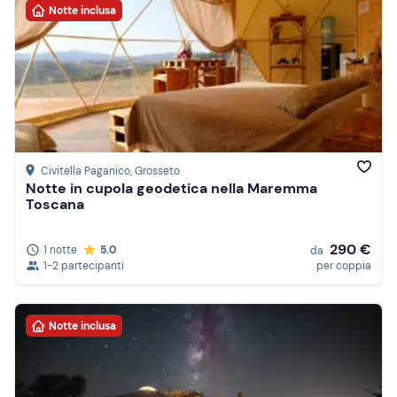
Notte inclusa
Civitella Paganico
, Grosseto
Notte in cupola geodetica nella Maremma
Toscana
290 €
1 notte
5.0
da
1-2 partecipanti
per coppia
Notte inclusa