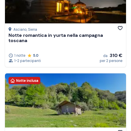
Asciano
, Siena
Notte romantica in yurta nella campagna
toscana
310 €
1 notte
5.0
da
1-2 partecipanti
per 2 persone
Notte inclusa