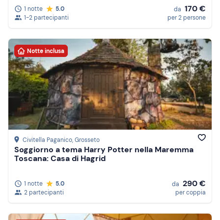
170 €
1 notte
5.0
da
1-2 partecipanti
per 2 persone
Notte inclusa
Civitella Paganico
, Grosseto
Soggiorno a tema Harry Potter nella Maremma
Toscana: Casa di Hagrid
290 €
1 notte
5.0
da
2 partecipanti
per coppia