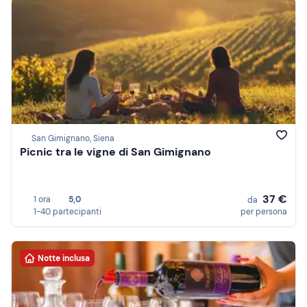
San Gimignano, Siena
Picnic tra le vigne di San Gimignano
37 €
1 ora
5,0
da
1-40 partecipanti
per persona
Notte inclusa