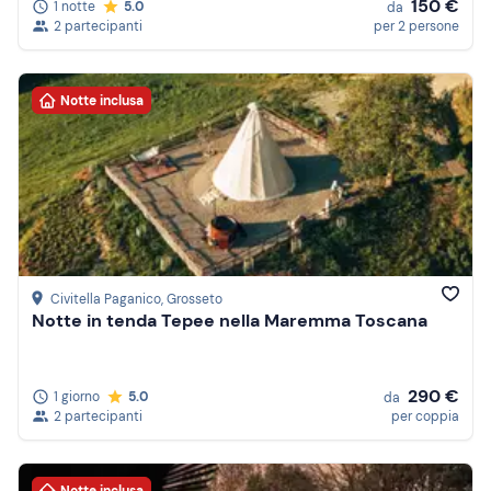
150 €
1 notte
5.0
da
2 partecipanti
per 2 persone
Notte inclusa
Civitella Paganico
, Grosseto
Notte in tenda Tepee nella Maremma Toscana
290 €
1 giorno
5.0
da
2 partecipanti
per coppia
Notte inclusa