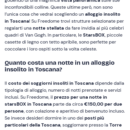
godendo di una magnifica
vista panoramica
sulle sue
inconfondibili colline. Queste ultime però, non sono
l’unica cosa che vedrai scegliendo un
alloggio insolito
in Toscana
! Su Freedome trovi strutture selezionate per
regalarti una
notte stellata
da fare invidia ai più celebri
quadri di Van Gogh. In particolare, le
StarsBOX
, piccole
casette di legno con tetto apribile, sono perfette per
coccolare i loro ospiti sotto la volta celeste.
Quanto costa una notte in un alloggio
insolito in Toscana?
Il
costo dei soggiorni insoliti in Toscana
dipende dalla
tipologia di alloggio, numero di notti prenotate e servizi
inclusi. Su Freedome, il
prezzo per una notte in
starsBOX in Toscana
parte da circa
€150,00 per due
persone
, con colazione e aperitivo di benvenuto incluso.
Se invece desideri dormire in uno dei
posti più
particolari della Toscana
, soggiornare presso la
Torre