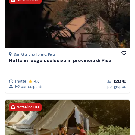
San Giuliano Terme
, Pisa
Notte in lodge esclusivo in provincia di Pisa
120 €
1 notte
4.8
da
1-2 partecipanti
per gruppo
Notte inclusa