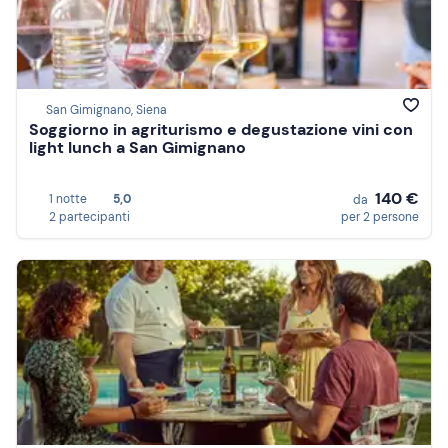
San Gimignano, Siena
Soggiorno in agriturismo e degustazione vini con
light lunch a San Gimignano
140 €
1 notte
5,0
da
2 partecipanti
per 2 persone