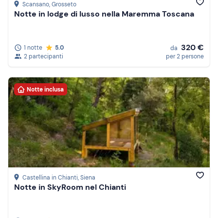
Scansano
, Grosseto
Notte in lodge di lusso nella Maremma Toscana
320 €
1 notte
5.0
da
2 partecipanti
per 2 persone
Notte inclusa
Castellina in Chianti
, Siena
Notte in SkyRoom nel Chianti