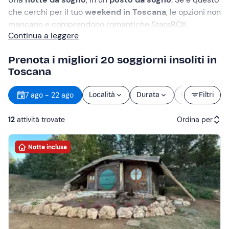
che cerchi per il tuo
weekend in Toscana
,
le opzioni non
mancano e comprendono romantiche StarsBOX,
Continua a leggere
suggestivi castelli ed eleganti bubble suite. Scegli uno
dei nostri
soggiorni insoliti in Toscana
e prenota su
Prenota i migliori 20 soggiorni insoliti in
Freedome al miglior prezzo garantito!
Toscana
7 ago - 22 ago
Località
Durata
Prezzo
Filtri
d
12
attività trovate
Ordina per
Notte inclusa
Attività consigliate
Prezzo (crescente)
Prezzo (decrescente)
Recensioni