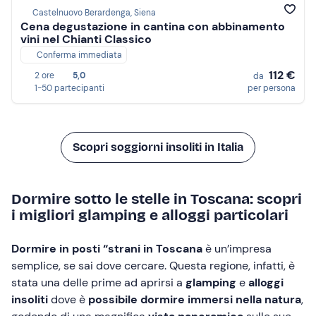
Castelnuovo Berardenga, Siena
Cena degustazione in cantina con abbinamento
vini nel Chianti Classico
Conferma immediata
112 €
2 ore
5,0
da
1-50 partecipanti
per persona
Scopri soggiorni insoliti in Italia
Dormire sotto le stelle in Toscana: scopri
i migliori glamping e alloggi particolari
Dormire in posti “strani in Toscana
è un’impresa
semplice, se sai dove cercare. Questa regione, infatti, è
stata una delle prime ad aprirsi a
glamping
e
alloggi
insoliti
dove è
possibile dormire immersi nella natura
,