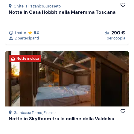
Civitella Paganico
, Grosseto
Notte in Casa Hobbit nella Maremma Toscana
290 €
1 notte
5.0
da
2 partecipanti
per coppia
Notte inclusa
Gambassi Terme
, Firenze
Notte in SkyRoom tra le colline della Valdelsa