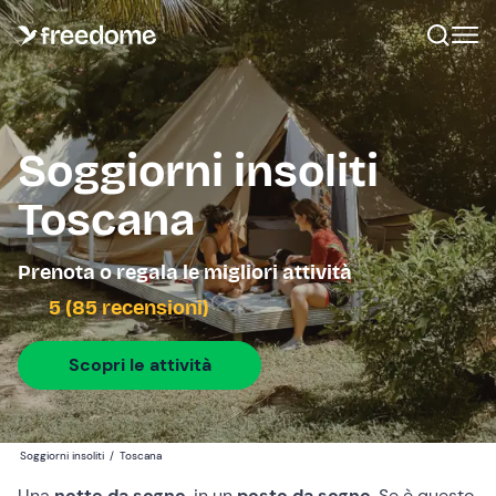
Soggiorni insoliti
Toscana
Prenota o regala le migliori attività
5 (85 recensioni)
Scopri le attività
Soggiorni insoliti
/
Toscana
Una
notte da sogno
, in un
posto da sogno
. Se è questo