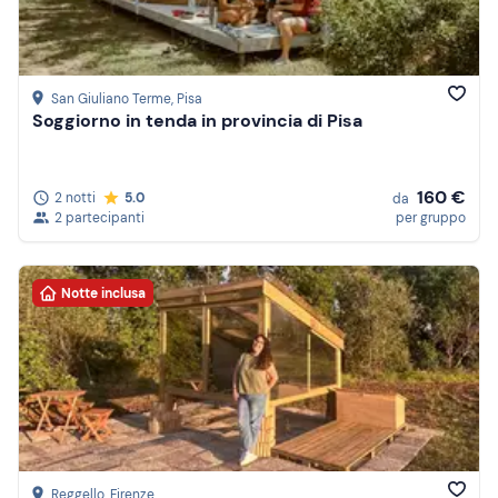
San Giuliano Terme
, Pisa
Soggiorno in tenda in provincia di Pisa
160 €
2 notti
5.0
da
2 partecipanti
per gruppo
Notte inclusa
Reggello
, Firenze