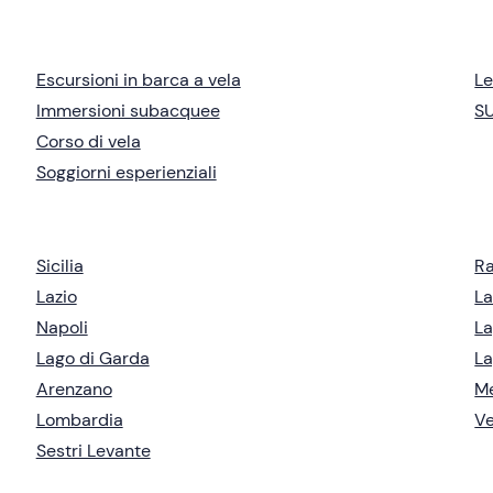
Escursioni in barca a vela
Le
Immersioni subacquee
S
Corso di vela
Soggiorni esperienziali
Sicilia
R
Lazio
La
Napoli
La
Lago di Garda
La
Arenzano
M
Lombardia
V
Sestri Levante