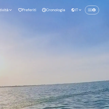
tività
Preferiti
Cronologia
IT
Crea un account Freedome
Unisciti a una community di avventurieri
nze di
Compleanno
come te e colleziona ricordi indimenticabili!
pia
Continua con l'email
o al
Addio al
bato
nubilato