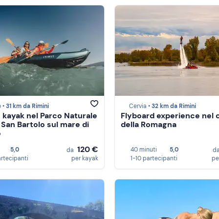
 •
31 km da Rimini
Cervia •
32 km da Rimini
n kayak nel Parco Naturale
Flyboard experience nel 
San Bartolo sul mare di
della Romagna
o
120 €
5,0
40 minuti
5,0
da
d
artecipanti
per kayak
1-10 partecipanti
pe