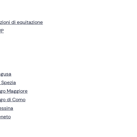
zioni di equitazione
UP
agusa
 Spezia
go Maggiore
go di Como
essina
eneto