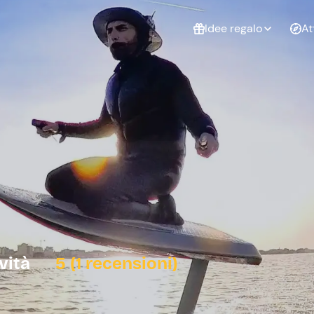
Idee regalo
At
Non sai cosa
regalare?
Esperienze da
Esperie
Gift Card Freedome
regalare
cop
Un regalo digitale che
lascia la libertà di
scegliere esperienze
outdoor in tutta Italia.
Regala una Gift Card
Laurea
Addi
celi
ività
5 (1 recensioni)