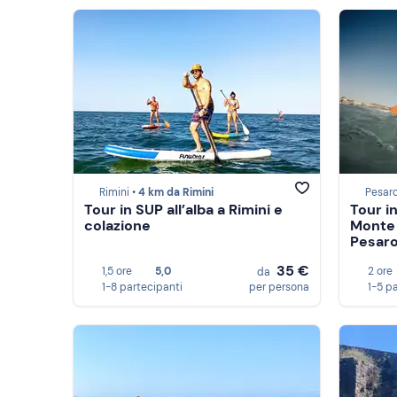
Rimini •
4 km da Rimini
Pesaro
Tour in SUP all’alba a Rimini e
Tour i
colazione
Monte 
Pesar
35 €
1,5 ore
5,0
2 ore
da
1-8 partecipanti
per persona
1-5 p