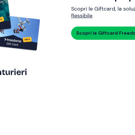
Scopri le Giftcard, la sol
flessibile
Scopri le Giftcard Free
turieri