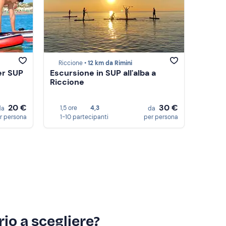
Riccione •
12 km da Rimini
er SUP
Escursione in SUP all'alba a
Riccione
20 €
30 €
1,5 ore
4,3
da
da
r persona
1-10 partecipanti
per persona
io a scegliere?