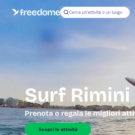
Cerca un’attività o un luogo
Surf Rimini
Prenota o regala le migliori att
Scopri le attività