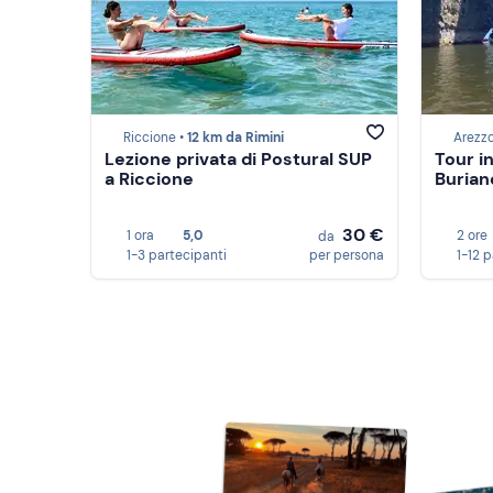
Riccione •
12 km da Rimini
Arezzo
Lezione privata di Postural SUP
Tour in
a Riccione
Burian
30 €
1 ora
5,0
2 ore
da
1-3 partecipanti
per persona
1-12 