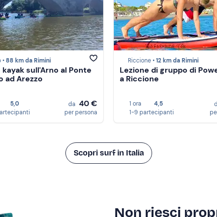
 •
88 km da Rimini
Riccione •
12 km da Rimini
 kayak sull'Arno al Ponte
Lezione di gruppo di Pow
o ad Arezzo
a Riccione
40 €
5,0
1 ora
4,5
da
partecipanti
per persona
1-9 partecipanti
pe
Scopri surf in Italia
Non riesci propr