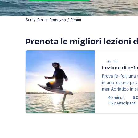
Surf
/
Emilia-Romagna
/
Rimini
Prenota le migliori lezioni d
Rimini
Lezione di e-foi
Prova l'e-foil, un
in una lezione pri
mar Adriatico in s
40 minuti
5,
1-2 partecipanti