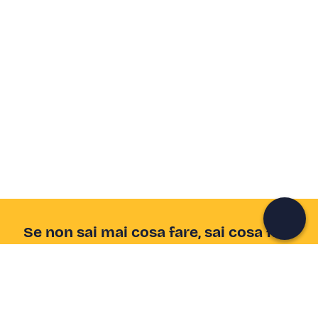
Crea un account Freedome
Unisciti a una community di avventurieri come te e
colleziona ricordi indimenticabili!
Continua con l'email
Se non sai mai cosa fare, sai cosa fare
Scrivi la tua email e scopri tante alternative all'aperitivo
e al divano
Indirizzo email