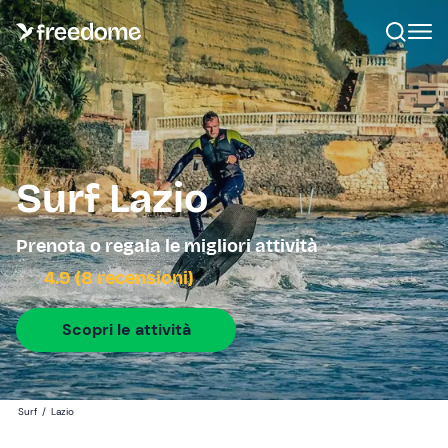
Surf Lazio
Prenota o regala le migliori attività
4.9 (8 recensioni)
Scopri le attività
Surf
/
Lazio