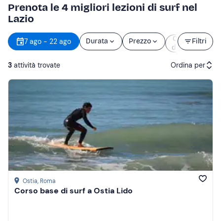
Prenota le 4 migliori lezioni di surf nel
Lazio
Orario
7 ago - 22 ago
Durata
Prezzo
Filtri
d’inizio
3
attività trovate
Ordina per
Attività consigliate
Prezzo (crescente)
Prezzo (decrescente)
Recensioni
Ostia
, Roma
Corso base di surf a Ostia Lido