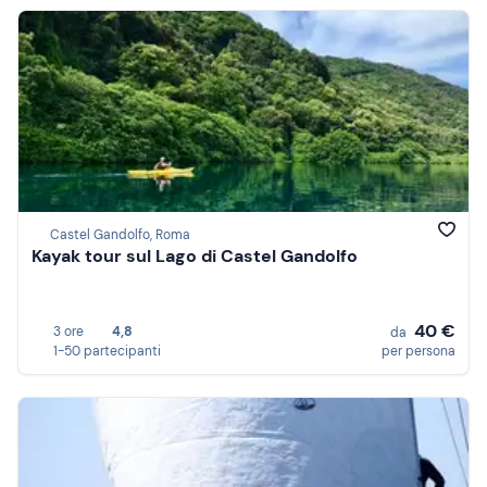
Castel Gandolfo, Roma
Kayak tour sul Lago di Castel Gandolfo
40 €
3 ore
4,8
da
1-50 partecipanti
per persona