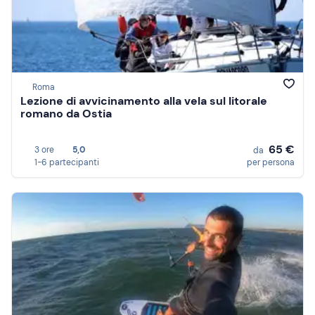
Roma
Lezione di avvicinamento alla vela sul litorale
romano da Ostia
65 €
3 ore
5,0
da
1-6 partecipanti
per persona