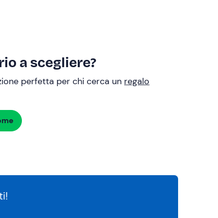
io a scegliere?
uzione perfetta per chi cerca un
regalo
dome
i!