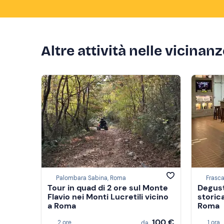
Altre attività nelle vicinan
Palombara Sabina, Roma
Frasca
Tour in quad di 2 ore sul Monte
Degust
Flavio nei Monti Lucretili vicino
storica
a Roma
Roma
100 €
2 ore
1 ora
da