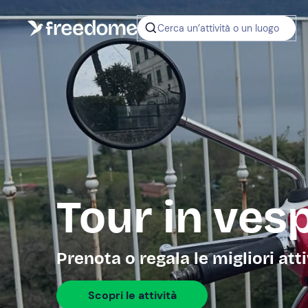
Cerca un’attività o un luogo
Tour in ves
Prenota o regala le migliori atti
Scopri le attività