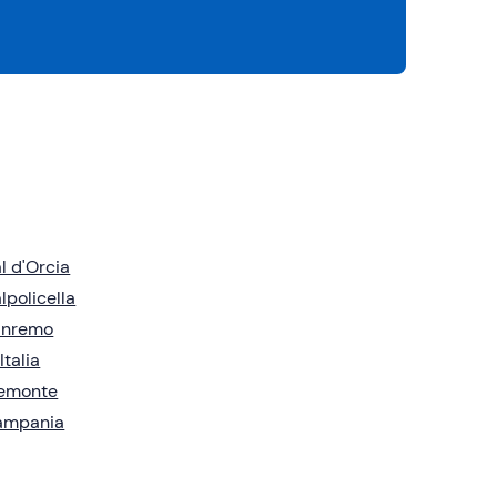
l d'Orcia
lpolicella
anremo
 Italia
iemonte
ampania