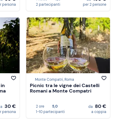
r persona
2 partecipanti
per 2 persone
Monte Compatri, Roma
 in
Picnic tra le vigne dei Castelli
oma
Romani a Monte Compatri
30 €
80 €
2 ore
5,0
da
da
r persona
1-10 partecipanti
a coppia