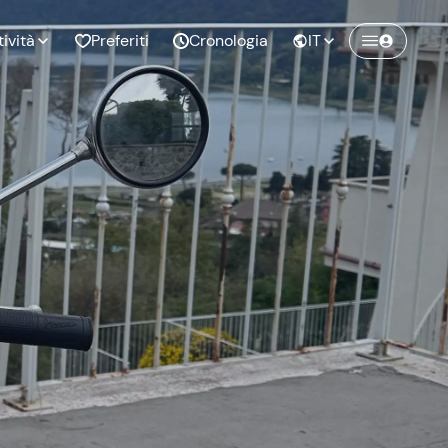
tività
Preferiti
Cronologia
IT
Crea un account Freedome
Unisciti a una community di avventurieri
nze di
Compleanno
come te e colleziona ricordi indimenticabili!
pia
Continua con l'email
o al
Addio al
bato
nubilato