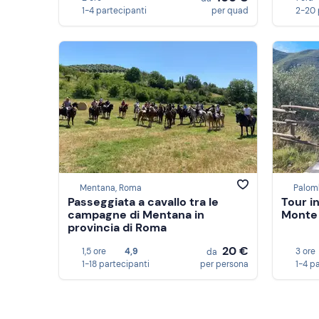
1-4 partecipanti
per quad
2-20 
Mentana, Roma
Palom
Passeggiata a cavallo tra le
Tour i
campagne di Mentana in
Monte 
provincia di Roma
20 €
1,5 ore
4,9
3 ore
da
1-18 partecipanti
per persona
1-4 p