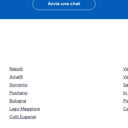
Avvia una chat
Napoli
Va
Amalfi
Va
Sorrento
S
Positano
in
Bologna
P
Lago Maggiore
C
Colli Euganei