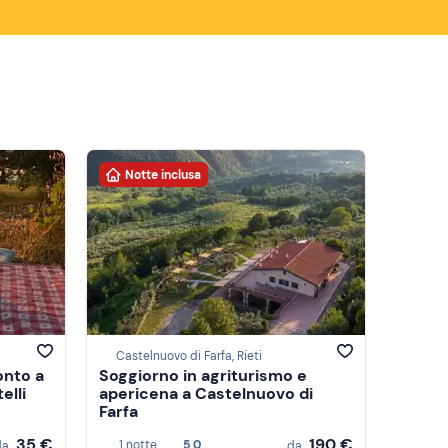
Notte inclusa
Castelnuovo di Farfa, Rieti
onto a
Soggiorno in agriturismo e
elli
apericena a Castelnuovo di
Farfa
35 €
190 €
1 notte
5,0
da
da