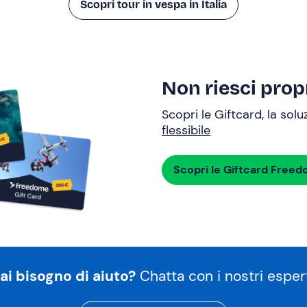
Scopri tour in vespa in Italia
Non riesci propr
Scopri le Giftcard, la sol
flessibile
Scopri le Giftcard Free
ai bisogno di aiuto?
Chatta con i nostri espert