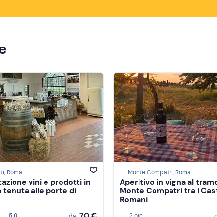
ze
ti, Roma
Monte Compatri, Roma
azione vini e prodotti in
Aperitivo in vigna al tram
 tenuta alle porte di
Monte Compatri tra i Cast
Romani
70 €
5,0
2 ore
da