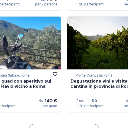
partecipanti
per 2 persone
1-20 partecipanti
pe
bara Sabina, Roma
Monte Compatri, Roma
n quad con aperitivo sul
Degustazione vini e visita
Flavio vicino a Roma
cantina in provincia di R
140 €
2 ore
5,0
da
artecipanti
per quad
1-20 partecipanti
pe