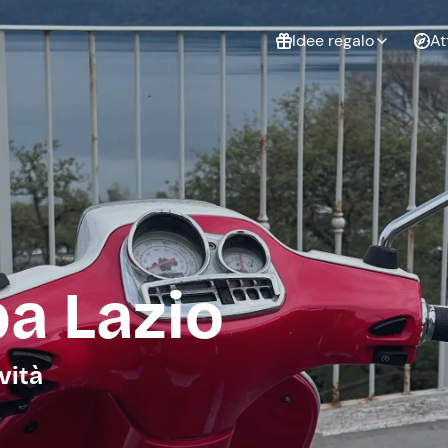
Idee regalo
At
Non sai cosa
regalare?
Esperienze da
Esperie
Gift Card Freedome
regalare
cop
Un regalo digitale che
lascia la libertà di
scegliere esperienze
outdoor in tutta Italia.
pa Lazio
Regala una Gift Card
Laurea
Addi
celi
vità